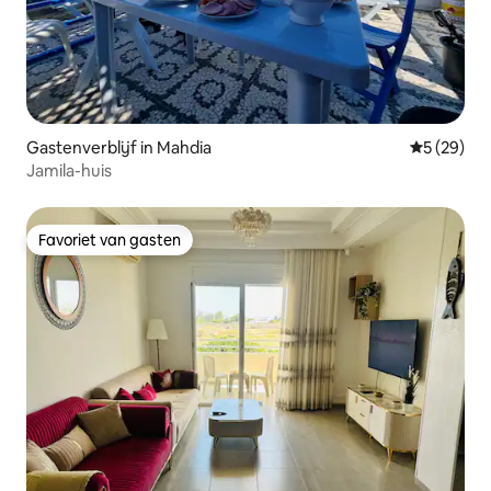
Gastenverblijf in Mahdia
Gemiddelde
5 (29)
Jamila-huis
Favoriet van gasten
Favoriet van gasten