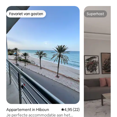
Favoriet van gasten
Superhost
Favoriet van gasten
Superhost
Appartement in Hiboun
Gemiddelde beoordeling van 4,9
4,95 (22)
Je perfecte accommodatie aan het