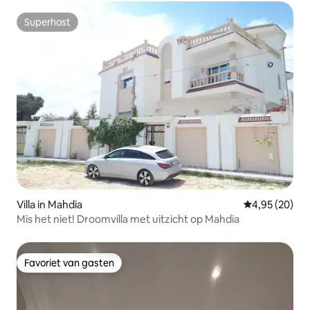
Superhost
Superhost
Villa in Mahdia
Gemiddelde be
4,95 (20)
Mis het niet! Droomvilla met uitzicht op Mahdia
Favoriet van gasten
Favoriet van gasten