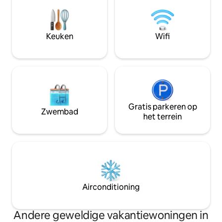
en doucheruimte. 
ingericht! Op de eerste verdieping twee
slaapkamers met 
erkers, waaronder
Keuken
Wifi
kamer is uitgerus
airconditioner. G
favoriet!
Gratis parkeren op
Zwembad
het terrein
Airconditioning
Andere geweldige vakantiewoningen in