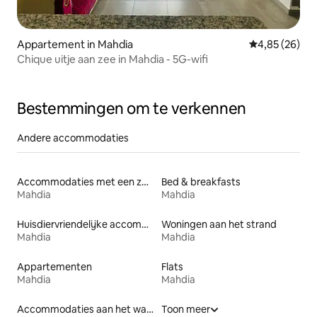
Appartement in Mahdia
Gemiddelde be
4,85 (26)
Chique uitje aan zee in Mahdia - 5G-wifi
Bestemmingen om te verkennen
Andere accommodaties
Accommodaties met een zwembad
Bed & breakfasts
Mahdia
Mahdia
Huisdiervriendelijke accommodaties
Woningen aan het strand
Mahdia
Mahdia
Appartementen
Flats
Mahdia
Mahdia
Accommodaties aan het water
Toon meer