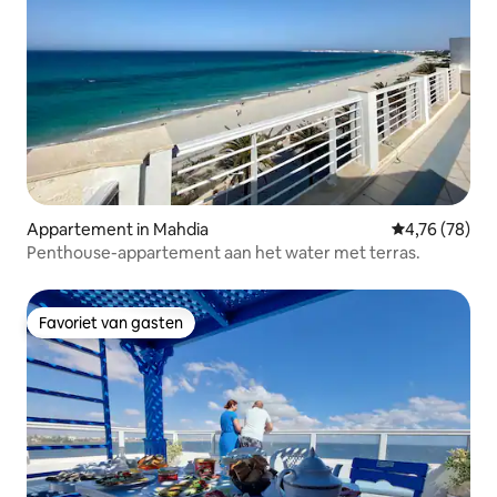
Appartement in Mahdia
Gemiddelde be
4,76 (78)
Penthouse-appartement aan het water met terras.
Favoriet van gasten
Favoriet van gasten