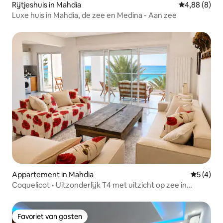
Rijtjeshuis in Mahdia
Gemiddelde b
4,88 (8)
Luxe huis in Mahdia, de zee en Medina - Aan zee
Appartement in Mahdia
Gemiddeld
5 (4)
Coquelicot • Uitzonderlijk T4 met uitzicht op zee in
Mahdia
Favoriet van gasten
Favoriet van gasten