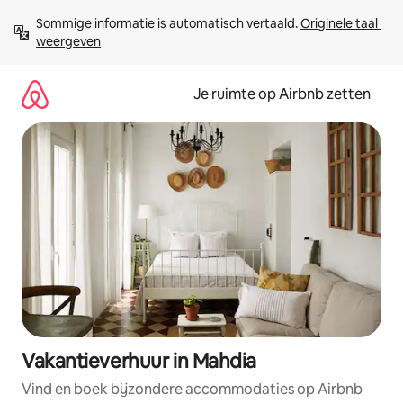
Ga
Sommige informatie is automatisch vertaald. 
Originele taal 
direct
weergeven
naar
inhoud
Je ruimte op Airbnb zetten
Vakantieverhuur in Mahdia
Vind en boek bijzondere accommodaties op Airbnb