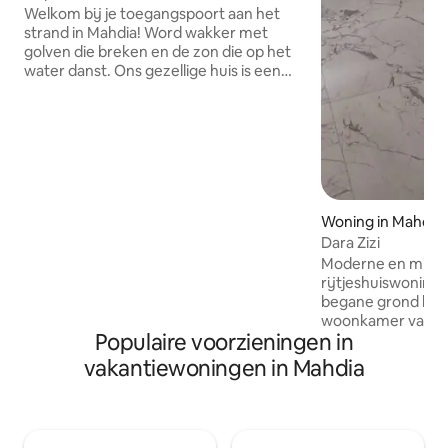
strand
Welkom bij je toegangspoort aan het
strand in Mahdia! Word wakker met
golven die breken en de zon die op het
water danst. Ons gezellige huis is een
toevluchtsoord waar je kunt
ontspannen, verkennen en blijvende
herinneringen kunt creëren. Stap
binnen en voel de stress wegsmelten
met een prachtig uitzicht op de oceaan.
Gelegen in de buurt van toeristisch
gebied en op slechts een steenworp
Woning in Mahdia
afstand van de beste
bezienswaardigheden van Mahdia, of
Dara Zizi
het nu zandstranden, historische
Moderne en minima
bezienswaardigheden of bruisende
rijtjeshuiswoning
markten is. Doe alsof je thuis bent in ons
begane grond bevi
stukje paradijs. We kunnen niet wachten
woonkamer van 30
om je te verwelkomen!
Populaire voorzieningen in
raam en een opsla
volledig uitgerus
vakantiewoningen in Mahdia
eetkamer onder een
om te genieten van
ochtendzon. Een
tweepersoonsslaa