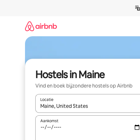
Ga
direct
naar
inhoud
Hostels in Maine
Vind en boek bijzondere hostels op Airbnb
Locatie
Wanneer er suggesties beschikbaar zijn, maak je 
Aankomst