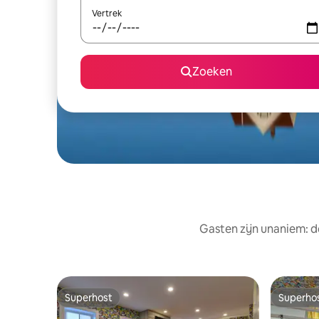
Vertrek
Zoeken
Gasten zijn unaniem: d
Superhost
Superho
Superhost
Superho