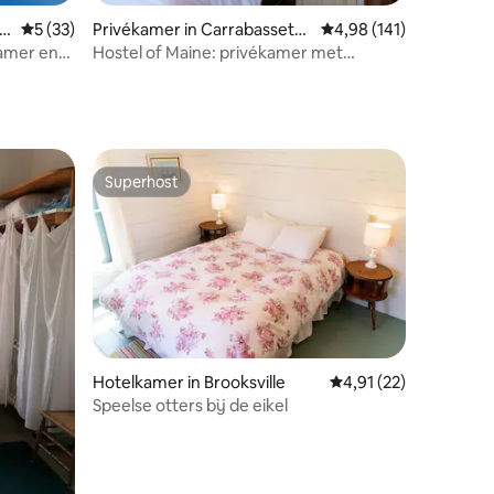
ecensies
le
Gemiddelde beoordeling van 5 uit 5, 33 recensies
5 (33)
Privékamer in Carrabassett
Gemiddelde beoordeling
4,98 (141)
Valley
kamer en
Hostel of Maine: privékamer met
kingsize bed en bad
Superhost
Superhost
ecensies
Hotelkamer in Brooksville
Gemiddelde beoordelin
4,91 (22)
Speelse otters bij de eikel