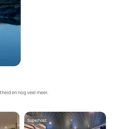
theid en nog veel meer.
Superhost
Favor
Superhost
Topfavo