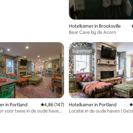
Hotelkamer in Brooksville
Bear Cave bij de Acorn
st
Superhost
st
Superhost
van 4,98 uit 5, 223 recensies
r in Portland
Gemiddelde beoordeling van 4,86 uit 5, 147 r
4,86 (147)
Hotelkamer in Portland
G
r voor twee in de oude haven |
Locatie in de oude haven | Geze
dkamer
privékamer voor 2 personen