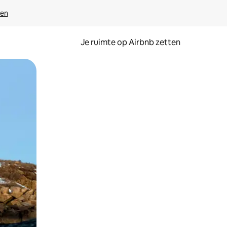
ven
Je ruimte op Airbnb zetten
ken of swipen.