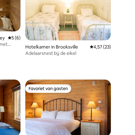
ley
Gemiddelde beoordeling van 5 uit 5, 6 recensies
5 (6)
 met
ecensies
Hotelkamer in Brooksville
Gemiddelde beoordelin
4,57 (23)
Adelaarsnest bij de eikel
Favoriet van gasten
Favoriet van gasten