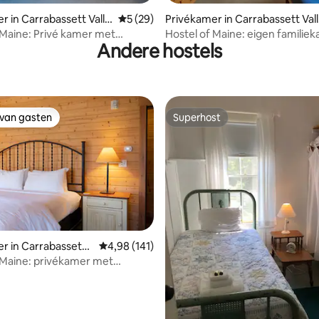
van 4,98 uit 5, 223 recensies
r in Carrabassett Valle
Gemiddelde beoordeling van 5 uit 5, 29 r
5 (29)
Privékamer in Carrabassett Val
y
 Maine: Privé kamer met
Hostel of Maine: eigen familie
Andere hostels
e bed en bad
badkamer
 van gasten
Superhost
 van gasten
Superhost
van 4,85 uit 5, 129 recensies
r in Carrabassett
Gemiddelde beoordeling van 4,98 uit 5, 141 r
4,98 (141)
 Maine: privékamer met
bed en bad