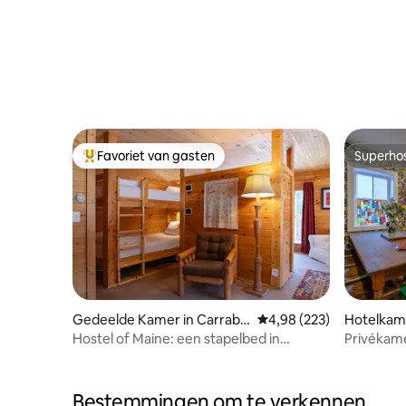
Favoriet van gasten
Superho
Topfavoriet van gasten
Superho
Gedeelde Kamer in Carraba
Gemiddelde beoordeling 
4,98 (223)
Hotelkame
ssett Valley
Hostel of Maine: een stapelbed in
Privékame
gedeelde kamer
Eigen ba
Bestemmingen om te verkennen