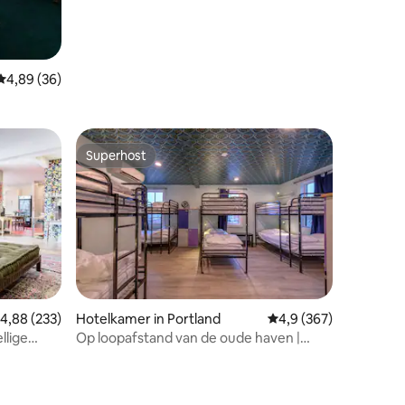
Gemiddelde beoordeling van 4,89 uit 5, 36 recensies
4,89 (36)
Superhost
Superhost
ecensies
emiddelde beoordeling van 4,88 uit 5, 233 recensies
4,88 (233)
Hotelkamer in Portland
Gemiddelde beoordelin
4,9 (367)
llige
Op loopafstand van de oude haven |
Hostelbed in een gemengde slaapzaal
met 8 bedden