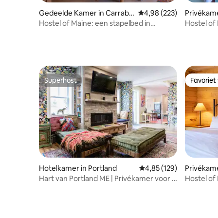
Gedeelde Kamer in Carraba
Gemiddelde beoordeling 
4,98 (223)
Privékame
ssett Valley
y
Hostel of Maine: een stapelbed in
Hostel of
gedeelde kamer
queensiz
Superhost
Favoriet
Superhost
Favoriet
Hotelkamer in Portland
Gemiddelde beoordeling 
4,85 (129)
Privékame
Valley
Hart van Portland ME | Privékamer voor 4
Hostel of
personen
kingsize 