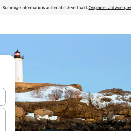
Sommige informatie is automatisch vertaald. 
Originele taal weerge
een keuze met je de pijltjestoetsen omhoog en omlaag, óf door te tik