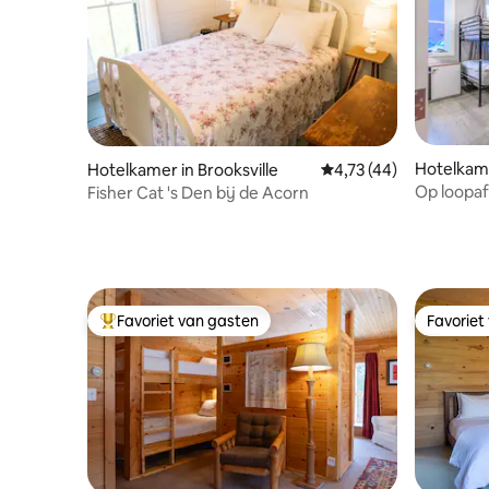
Hotelkame
Hotelkamer in Brooksville
Gemiddelde beoordelin
4,73 (44)
Op loopaf
Fisher Cat 's Den bij de Acorn
Privékam
personen
Favoriet van gasten
Favoriet
Topfavoriet van gasten
Favoriet