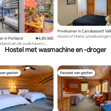
Privékamer in Carrabassett Val
Hostel of Maine: privékoningin
r in Portland
Gemiddelde beoordeling van 4,85 uit 5, 68 r
4,85 (68)
g van 4,73 uit 5, 44 recensies
gedeeld bad
stand van de oude haven |
Hostel met wasmachine en -droger
er met eigen badkamer voor 8
 van gasten
Favoriet van gasten
 van gasten
Favoriet van gasten