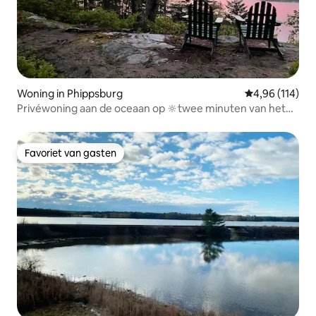
Woning in Phippsburg
Gemiddelde beo
4,96 (114)
Privéwoning aan de oceaan op 🔆twee minuten van het
✔️bubbelbad van Popham
Favoriet van gasten
Favoriet van gasten