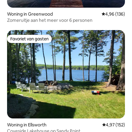
Woning in Greenwood
Gemiddelde beo
4,96 (136)
Zomeruitje aan het meer voor 6 personen
Favoriet van gasten
Favoriet van gasten
Woning in Ellsworth
Gemiddelde beo
4,97 (152)
Coveside Lakehouse op Sandy Point