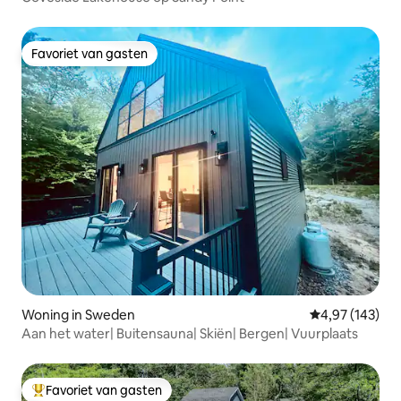
Favoriet van gasten
Favoriet van gasten
Woning in Sweden
Gemiddelde beo
4,97 (143)
Aan het water| Buitensauna| Skiën| Bergen| Vuurplaats
Favoriet van gasten
Topfavoriet van gasten