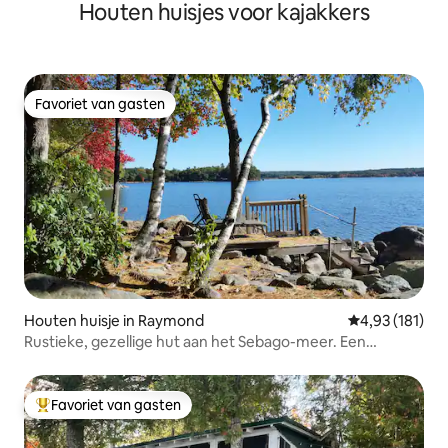
Houten huisjes voor kajakkers
Favoriet van gasten
Favoriet van gasten
Houten huisje in Raymond
Gemiddelde beo
4,93 (181)
Rustieke, gezellige hut aan het Sebago-meer. Een
verborgen pareltje.
Favoriet van gasten
Topfavoriet van gasten