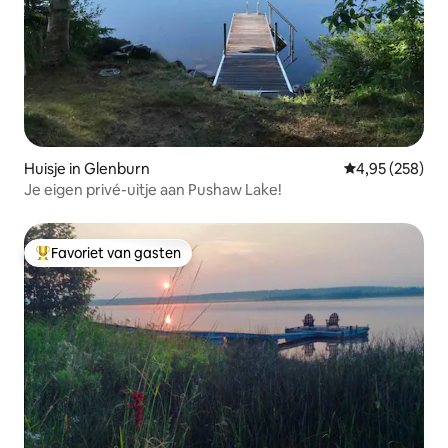
Huisje in Glenburn
Gemiddelde beo
4,95 (258)
Je eigen privé-uitje aan Pushaw Lake!
Favoriet van gasten
Topfavoriet van gasten