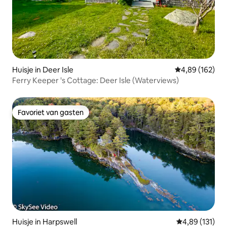
Huisje in Deer Isle
Gemiddelde beo
4,89 (162)
Ferry Keeper 's Cottage: Deer Isle (Waterviews)
Favoriet van gasten
Favoriet van gasten
Huisje in Harpswell
Gemiddelde beo
4,89 (131)