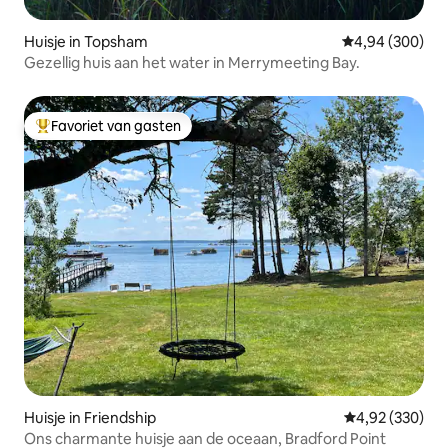
Huisje in Topsham
Gemiddelde beo
4,94 (300)
Gezellig huis aan het water in Merrymeeting Bay.
Favoriet van gasten
Topfavoriet van gasten
Huisje in Friendship
Gemiddelde beo
4,92 (330)
Ons charmante huisje aan de oceaan, Bradford Point