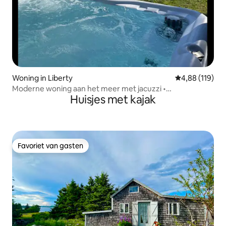
Woning in Liberty
Gemiddelde beo
4,88 (119)
Moderne woning aan het meer met jacuzzi •
Huisjes met kajak
Zomervakantie
Favoriet van gasten
Favoriet van gasten