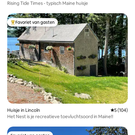
Rising Tide Times - typisch Maine huisje
Favoriet van gasten
Topfavoriet van gasten
Huisje in Lincoln
Gemiddelde 
5 (104)
Het Nest is je recreatieve toevluchtsoord in Maine!!