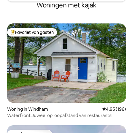
Woningen met kajak
Favoriet van gasten
Topfavoriet van gasten
Woning in Windham
Gemiddelde beo
4,95 (196)
Waterfront Juweel op loopafstand van restaurants!