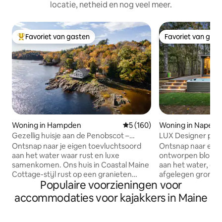
locatie, netheid en nog veel meer.
Favoriet van gasten
Favoriet van gas
Topfavoriet van gasten
Favoriet van gas
Woning in Hampden
Gemiddelde beoordeling van 5
5 (160)
Woning in Napels
Gezellig huisje aan de Penobscot –
LUX Designer priv
Panoramische luxe!
water - afgelegen
Ontsnap naar je eigen toevluchtsoord
Ontsnap naar een 
aan het water waar rust en luxe
ontworpen blokhu
samenkomen. Ons huis in Coastal Maine
aan het water, op
Cottage-stijl rust op een granieten
afgelegen grond l
Populaire voorzieningen voor
richel die twee keer per dag verdwijnt
in Naples, Maine. D
met het getij. Geniet van een
eromheen en biedt
accommodaties voor kajakkers in Maine
zonovergoten interieur met
eigen zandstrand,
kersenhouten vloeren, een
met directe toega
gastronomische keuken en een eigen
een staatspark op