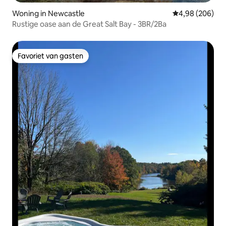
Woning in Newcastle
Gemiddelde beo
4,98 (206)
Rustige oase aan de Great Salt Bay - 3BR/2Ba
Favoriet van gasten
Favoriet van gasten