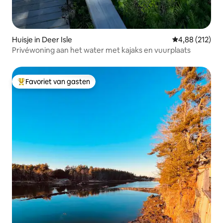
Huisje in Deer Isle
Gemiddelde beo
4,88 (212)
Privéwoning aan het water met kajaks en vuurplaats
Favoriet van gasten
Topfavoriet van gasten