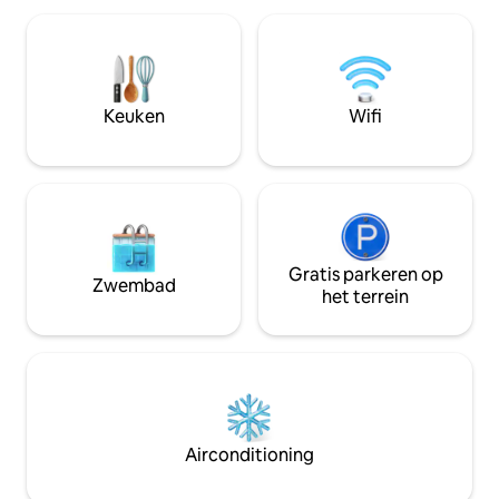
terras voor koffie bij zonsopgang of wijn
afstand. Ontspan h
in de avond. Ontwaak met een prachtig
bubbelbad, de bu
uitzicht op de Penobscot River en
hangmatten of bij
ontspan bij de vuurplaats aan de rand
haard. Luxe bad
van de rivier. Slechts 10 minuten van het
vloeren, enorme 
Keuken
Wifi
centrum van Bangor, met gemakkelijke
panoramavenster. 
toegang tot stedelijke voorzieningen,
huisdieren welkom
Bar Harbor en Acadia Park.
retraite – kom op
@cozycottageinme
Gratis parkeren op
Zwembad
het terrein
Airconditioning