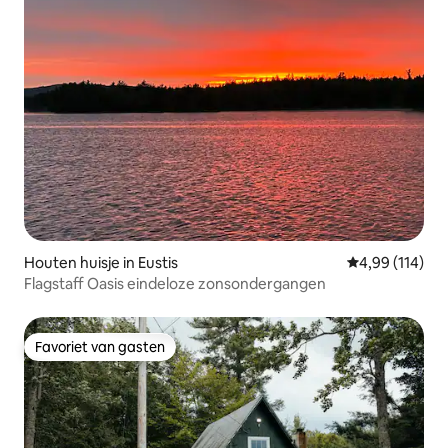
Houten huisje in Eustis
Gemiddelde beo
4,99 (114)
Flagstaff Oasis eindeloze zonsondergangen
Favoriet van gasten
Favoriet van gasten