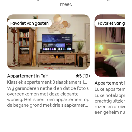
meer.
Favoriet van gasten
Favoriet van gas
Favoriet van gasten
Favoriet van gas
Appartement in Taif
Gemiddelde beoordeling van 
5 (19)
Klassiek appartement 3 slaapkamers 1
Appartement in Ta
woonkamer binnenplaats
Wij garanderen netheid en dat de foto's
Luxe appartemen
overeenkomen met deze elegante
slaapkamers, ke
Luxe hotelappart
woning. Het is een ruim appartement op
(slimme ingang)
prachtig uitzicht 
de begane grond met drie slaapkamers,
rozen en druiven
een badkamer, een keuken, een grote
een geheim numme
woonkamer en een eigen binnenplaats
wordt verstrekt b
in de wijk Wasit. Het is uitgerust met een
de toegang van de
comfortabele bank, een elegante en
vergemakkelijken