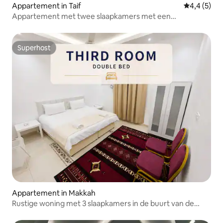
Appartement in Taif
Gemiddelde 
4,4 (5)
Appartement met twee slaapkamers met een
tweepersoonsbed
Superhost
Superhost
Appartement in Makkah
Rustige woning met 3 slaapkamers in de buurt van de
Haram | Parkeren | Snelle wifi #1