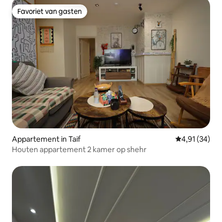
Favoriet van gasten
Favoriet van gasten
Appartement in Taif
Gemiddelde be
4,91 (34)
Houten appartement 2 kamer op shehr