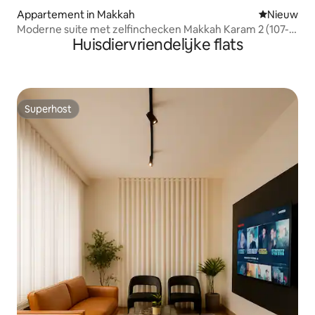
Appartement in Makkah
Nieuwe ac
Nieuw
Moderne suite met zelfinchecken Makkah Karam 2 (107-
Huisdiervriendelijke flats
108)
Superhost
Superhost