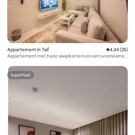
Appartement in Taif
Gemiddelde be
4,44 (25)
Appartement met twee slaapkamers en een woonkamer
in het hart van Taif|Zelfincheck B104
Superhost
Superhost