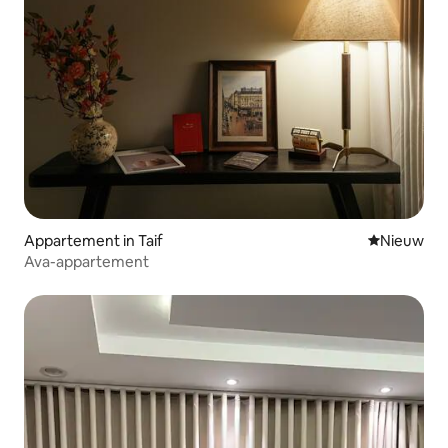
Appartement in Taif
Nieuwe ac
Nieuw
Ava-appartement