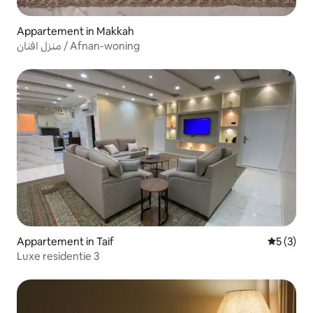
Appartement in Makkah
منزل افنان / Afnan-woning
Appartement in Taif
Gemiddeld
5 (3)
Luxe residentie 3