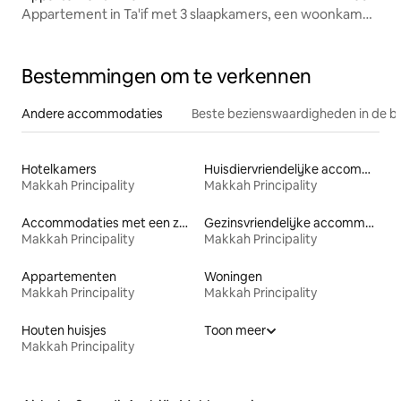
Appartement in Ta'if met 3 slaapkamers, een woonkamer,
een keuken, 4 badkamers en een kamer voor de
chauffeur
Bestemmingen om te verkennen
Andere accommodaties
Beste bezienswaardigheden in de b
Hotelkamers
Huisdiervriendelijke accommodaties
Makkah Principality
Makkah Principality
Accommodaties met een zwembad
Gezinsvriendelijke accommodaties
Makkah Principality
Makkah Principality
Appartementen
Woningen
Makkah Principality
Makkah Principality
Houten huisjes
Toon meer
Makkah Principality