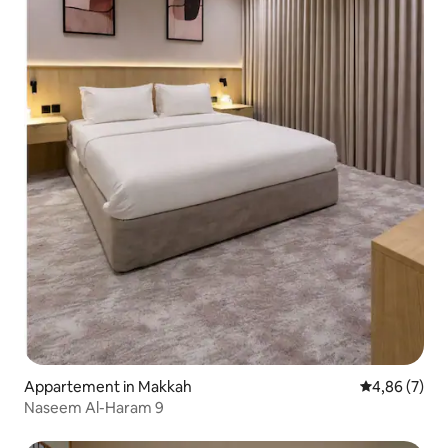
Appartement in Makkah
Gemiddelde b
4,86 (7)
Naseem Al-Haram 9