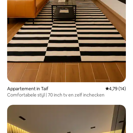
Appartement in Taif
Gemiddelde be
4,79 (14)
Comfortabele stijl | 70 inch tv en zelf inchecken