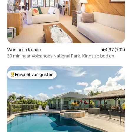
Woning in Keaau
Gemiddelde beo
4,97 (702)
30 min naar Volcanoes National Park. Kingsize bed en
airconditioning
Favoriet van gasten
Topfavoriet van gasten