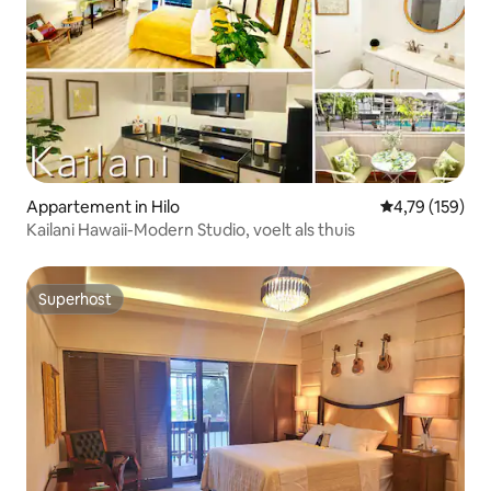
Appartement in Hilo
Gemiddelde beo
4,79 (159)
Kailani Hawaii-Modern Studio, voelt als thuis
Superhost
Superhost