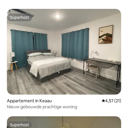
Superhost
Superhost
Appartement in Keaau
Gemiddelde be
4,57 (21)
Nieuw gebouwde prachtige woning
Superhost
Superhost