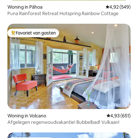
Woning in Pāhoa
Gemiddelde beo
4,92 (549)
Puna Rainforest Retreat Hotspring Rainbow Cottage
Favoriet van gasten
Topfavoriet van gasten
Woning in Volcano
Gemiddelde beo
4,93 (651)
Afgelegen regenwoudvakantie! Bubbelbad! Vulkaan!