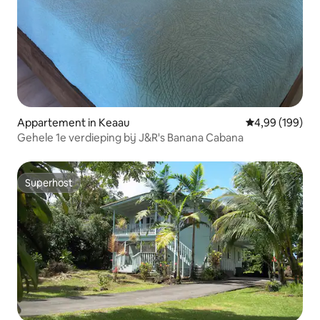
Appartement in Keaau
Gemiddelde beo
4,99 (199)
Gehele 1e verdieping bij J&R's Banana Cabana
Superhost
Superhost