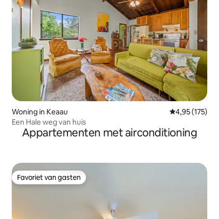
Woning in Keaau
Gemiddelde beo
4,95 (175)
Een Hale weg van huis
Appartementen met airconditioning
Favoriet van gasten
Favoriet van gasten