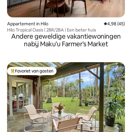
Appartement in Hilo
Gemiddelde be
4,98 (45)
Hilo Tropical Oasis | 2BR/2BA | Een beter huis
Andere geweldige vakantiewoningen
nabij Maku'u Farmer's Market
Favoriet van gasten
Topfavoriet van gasten