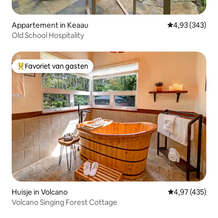
Appartement in Keaau
Gemiddelde beo
4,93 (343)
Old School Hospitality
Favoriet van gasten
Topfavoriet van gasten
Huisje in Volcano
Gemiddelde beo
4,97 (435)
Volcano Singing Forest Cottage