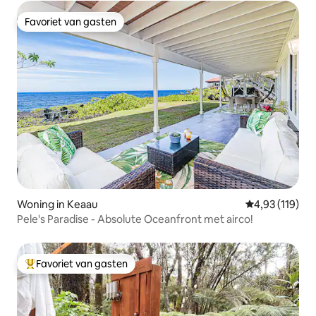
Favoriet van gasten
Favoriet van gasten
Woning in Keaau
Gemiddelde beo
4,93 (119)
Pele's Paradise - Absolute Oceanfront met airco!
Favoriet van gasten
Topfavoriet van gasten