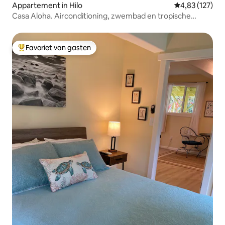
Appartement in Hilo
Gemiddelde beo
4,83 (127)
Casa Aloha. Airconditioning, zwembad en tropische
beekjes in Hilo
Favoriet van gasten
Topfavoriet van gasten