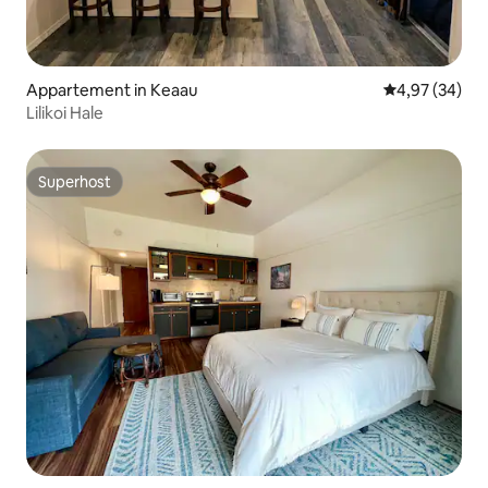
Appartement in Keaau
Gemiddelde be
4,97 (34)
Lilikoi Hale
Superhost
Superhost