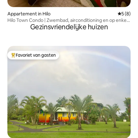
Appartement in Hilo
Gemiddeld
5 (8)
Hilo Town Condo | Zwembad, airconditioning en op enkele
Gezinsvriendelijke huizen
minuten van de luchthaven
Favoriet van gasten
Topfavoriet van gasten