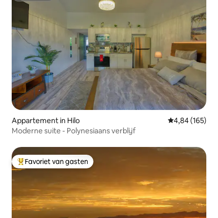
Appartement in Hilo
Gemiddelde beo
4,84 (165)
Moderne suite - Polynesiaans verblijf
Favoriet van gasten
Topfavoriet van gasten