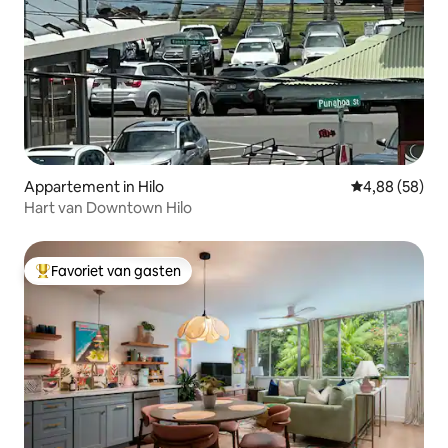
Appartement in Hilo
Gemiddelde be
4,88 (58)
Hart van Downtown Hilo
Favoriet van gasten
Topfavoriet van gasten