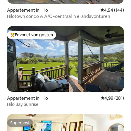
Appartement in Hilo
Gemiddelde beo
4,94 (144)
Hilotown condo w A/C~centraal in eilandavonturen
Favoriet van gasten
Topfavoriet van gasten
Appartement in Hilo
Gemiddelde beo
4,99 (281)
Hilo Bay Sunrise
Superhost
Superhost