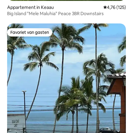
Appartement in Keaau
Gemiddelde beo
4,76 (125)
Big Island "Mele Maluhia" Peace 3BR Downstairs
Favoriet van gasten
Favoriet van gasten