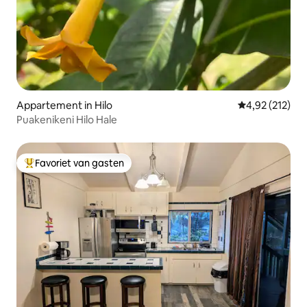
Appartement in Hilo
Gemiddelde beo
4,92 (212)
Puakenikeni Hilo Hale
Favoriet van gasten
Topfavoriet van gasten