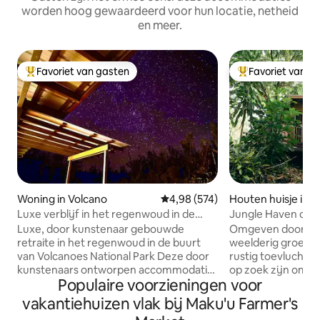
worden hoog gewaardeerd voor hun locatie, netheid
en meer.
Favoriet van gasten
Favoriet van g
Topfavoriet van gasten
Topfavoriet van 
Woning in Volcano
Gemiddelde beoordeling van 4,98
4,98 (574)
Houten huisje in 
Luxe verblijf in het regenwoud in de
Jungle Haven op 
buurt van vulkanen Nat. Park
Luxe, door kunstenaar gebouwde
Omgeven door fr
retraite in het regenwoud in de buurt
weelderig groen, 
van Volcanoes National Park Deze door
rustig toevluchts
kunstenaars ontworpen accommodatie
op zoek zijn om o
Populaire voorzieningen voor
in het regenwoud, uitgelicht op
maken en te herste
Discovery Channel (Building off the
15 minuten lopen n
vakantiehuizen vlak bij Maku'u Farmer's
Grid), ligt in de buurt van Hawaiʻi
verscholen in de j