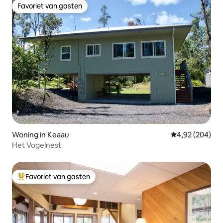
Favoriet van gasten
Favoriet van gasten
Woning in Keaau
Gemiddelde beo
4,92 (204)
Het Vogelnest
Favoriet van gasten
Topfavoriet van gasten