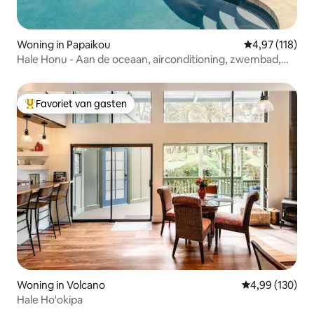
Woning in Papaikou
Gemiddelde beo
4,97 (118)
Hale Honu - Aan de oceaan, airconditioning, zwembad,
bubbelbad
Favoriet van gasten
Topfavoriet van gasten
Woning in Volcano
Gemiddelde beo
4,99 (130)
Hale Ho'okipa