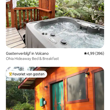
Gastenverblijf in Volcano
Gemiddelde beo
4,99 (396)
Ohia Hideaway Bed & Breakfast
Favoriet van gasten
Topfavoriet van gasten