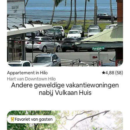
Appartement in Hilo
Gemiddelde be
4,88 (58)
Hart van Downtown Hilo
Andere geweldige vakantiewoningen
nabij Vulkaan Huis
Favoriet van gasten
Topfavoriet van gasten