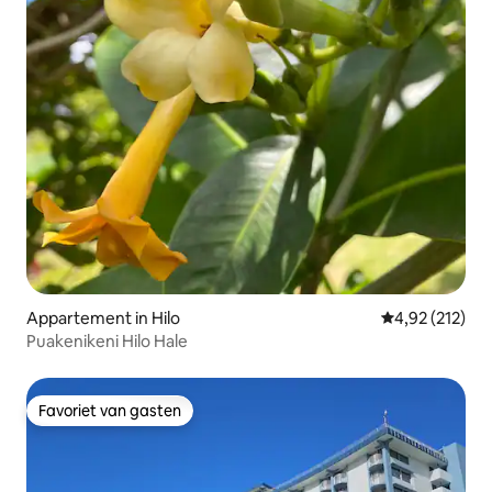
Appartement in Hilo
Gemiddelde beo
4,92 (212)
Puakenikeni Hilo Hale
Favoriet van gasten
Favoriet van gasten