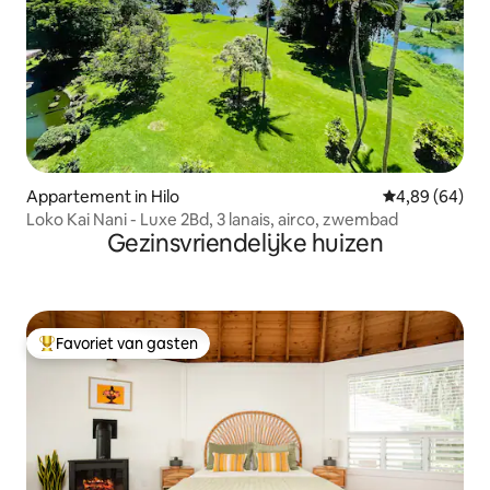
Appartement in Hilo
Gemiddelde be
4,89 (64)
Loko Kai Nani - Luxe 2Bd, 3 lanais, airco, zwembad
Gezinsvriendelijke huizen
Favoriet van gasten
Topfavoriet van gasten