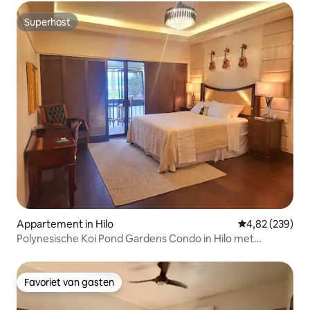
Superhost
Superhost
Appartement in Hilo
Gemiddelde beo
4,82 (239)
Polynesische Koi Pond Gardens Condo in Hilo met
zwembad
Favoriet van gasten
Favoriet van gasten