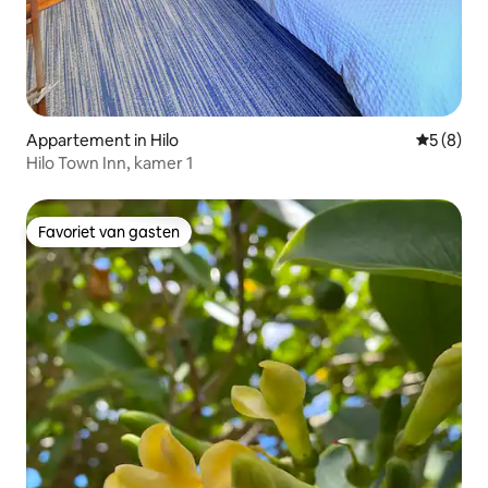
Appartement in Hilo
Gemiddeld
5 (8)
Hilo Town Inn, kamer 1
Favoriet van gasten
Favoriet van gasten