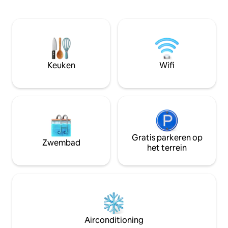
naar de sterren te
Een vredige plek om te ontsnappen,
ontspannen in het
omringd door het oorspronkelijke
een dag vol avont
regenwoud. Deze handgemaakte
vrienden. Blijf zit
woning met twee slaapkamers ligt op
schilderachtige v
drie privéhectare op de helling van
heeft. Je kunt je
Kīlauea en biedt plaats aan zes
met het bekijken 
Keuken
Wifi
personen. Met moderne voorzieningen
wandelen in het na
en een zorgvuldig samengesteld
lavabuizen verken
artistiek ontwerp biedt het een
wijnmakerij bezo
werkelijk uniek verblijf op het Grote
Eiland.
Gratis parkeren op
Zwembad
het terrein
Airconditioning