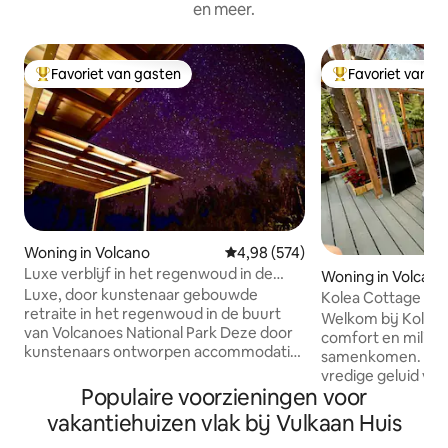
en meer.
Favoriet van gasten
Favoriet van g
Topfavoriet van gasten
Topfavoriet van 
Woning in Volcano
Gemiddelde beoordeling van 4,98
4,98 (574)
Luxe verblijf in het regenwoud in de
Woning in Volcano
buurt van vulkanen Nat. Park
Luxe, door kunstenaar gebouwde
Kolea Cottage - 5
retraite in het regenwoud in de buurt
Volcano National 
Welkom bij Kolea 
van Volcanoes National Park Deze door
comfort en milieu
kunstenaars ontworpen accommodatie
samenkomen. Word wakker met het
in het regenwoud, uitgelicht op
vredige geluid va
Discovery Channel (Building off the
Populaire voorzieningen voor
zingen, omringd d
Grid), ligt in de buurt van Hawaiʻi
weelderig inheem
vakantiehuizen vlak bij Vulkaan Huis
Volcanoes National Park en combineert
regenwoud. Het is
duurzaam wonen met luxe in eilandstijl.