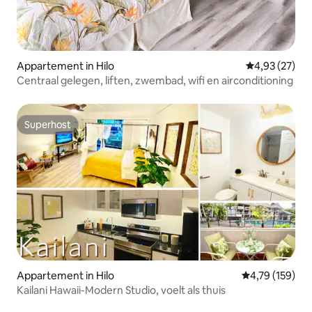
Appartement in Hilo
Gemiddelde be
4,93 (27)
Centraal gelegen, liften, zwembad, wifi en airconditioning
Superhost
Superhost
Appartement in Hilo
Gemiddelde beo
4,79 (159)
Kailani Hawaii-Modern Studio, voelt als thuis