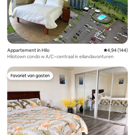
Appartement in Hilo
Gemiddelde beo
4,94 (144)
Hilotown condo w A/C~centraal in eilandavonturen
Favoriet van gasten
Favoriet van gasten