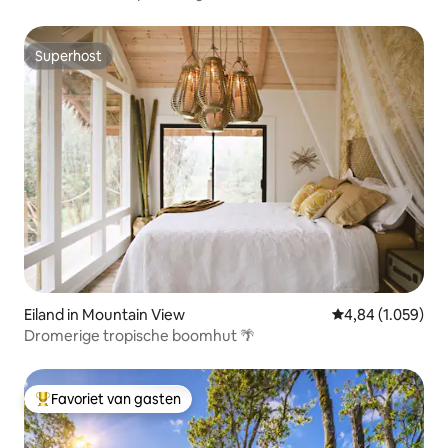
Park
Superhost
Superhost
Eiland in Mountain View
Gemiddelde beoor
4,84 (1.059)
Dromerige tropische boomhut 🌴
Favoriet van gasten
Topfavoriet van gasten