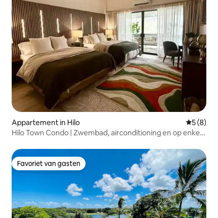
Appartement in Hilo
Gemiddeld
5 (8)
Hilo Town Condo | Zwembad, airconditioning en op enkele
minuten van de luchthaven
Favoriet van gasten
Favoriet van gasten