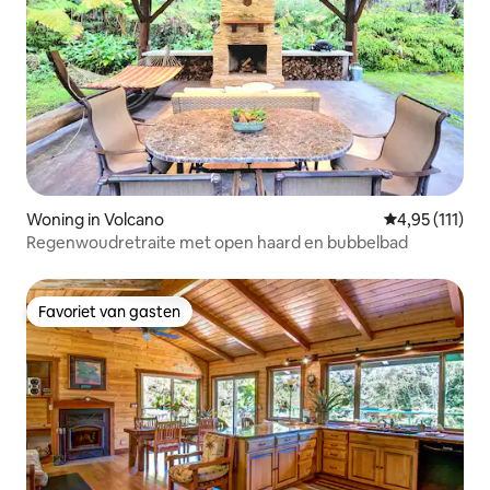
Woning in Volcano
Gemiddelde be
4,95 (111)
Regenwoudretraite met open haard en bubbelbad
Favoriet van gasten
Favoriet van gasten