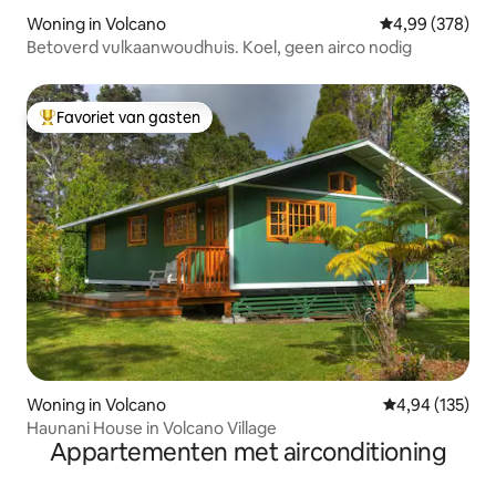
Woning in Volcano
Gemiddelde beo
4,99 (378)
Betoverd vulkaanwoudhuis. Koel, geen airco nodig
Favoriet van gasten
Topfavoriet van gasten
Woning in Volcano
Gemiddelde beo
4,94 (135)
Haunani House in Volcano Village
Appartementen met airconditioning