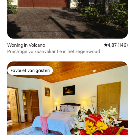
Woning in Volcano
Gemiddelde beo
4,87 (146)
Prachtige vulkaanvakantie in het regenwoud
Favoriet van gasten
Favoriet van gasten