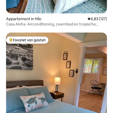
Appartement in Hilo
Gemiddelde beo
4,83 (127)
Casa Aloha. Airconditioning, zwembad en tropische
beekjes in Hilo
Favoriet van gasten
Topfavoriet van gasten