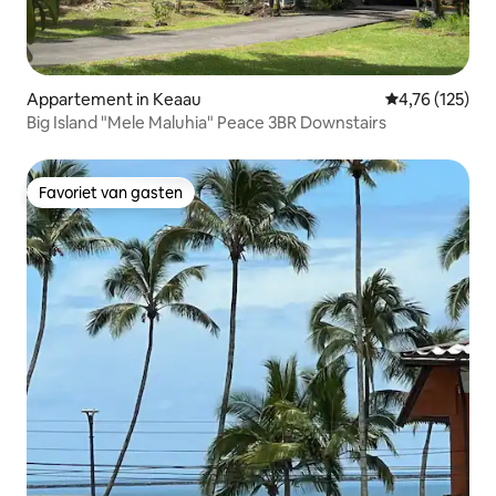
Appartement in Keaau
Gemiddelde beo
4,76 (125)
Big Island "Mele Maluhia" Peace 3BR Downstairs
Favoriet van gasten
Favoriet van gasten