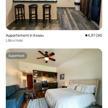
Appartement in Keaau
Gemiddelde be
4,97 (34)
Lilikoi Hale
Superhost
Superhost