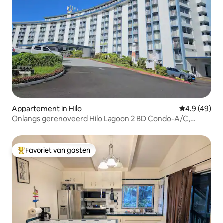
Appartement in Hilo
Gemiddelde b
4,9 (49)
Onlangs gerenoveerd Hilo Lagoon 2 BD Condo-A/C,
zwembad
Favoriet van gasten
Topfavoriet van gasten