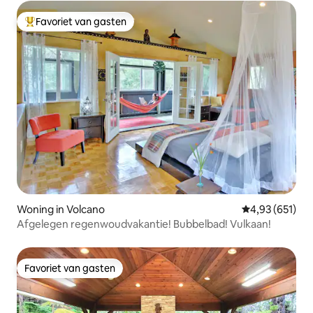
Favoriet van gasten
Topfavoriet van gasten
Woning in Volcano
Gemiddelde beo
4,93 (651)
Afgelegen regenwoudvakantie! Bubbelbad! Vulkaan!
Favoriet van gasten
Favoriet van gasten