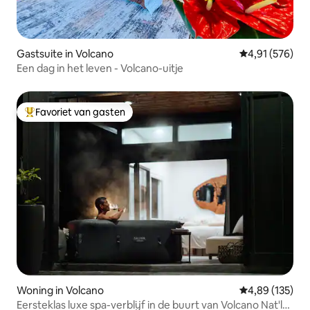
Gastsuite in Volcano
Gemiddelde beo
4,91 (576)
Een dag in het leven - Volcano-uitje
Favoriet van gasten
Topfavoriet van gasten
Woning in Volcano
Gemiddelde beo
4,89 (135)
Eersteklas luxe spa-verblijf in de buurt van Volcano Nat'l