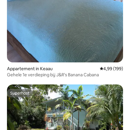
Appartement in Keaau
Gemiddelde beo
4,99 (199)
Gehele 1e verdieping bij J&R's Banana Cabana
Superhost
Superhost