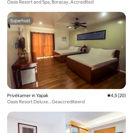
Oasis Resort and Spa, Boracay..Accredited
Superhost
Superhost
Privékamer in Yapak
Gemiddelde b
4,5 (20)
Oasis Resort Deluxe...Geaccrediteerd