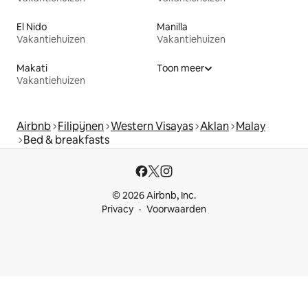
El Nido
Manilla
Vakantiehuizen
Vakantiehuizen
Makati
Toon meer
Vakantiehuizen
Airbnb
Filipijnen
Western Visayas
Aklan
Malay
Bed & breakfasts
© 2026 Airbnb, Inc.
Privacy
Voorwaarden