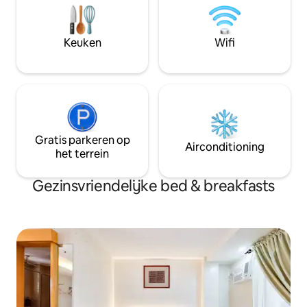
1 Totaal aantal bedden: 1
Dagelijkse schoonmaak -
tweepersoonsbed *** * Hoog en
Inchecken om 14.00 uur. uitc
Laagseizoen prijs kan.
nn kinderen van 5
Keuken
Wifi
worden beschouwd a
ziens!!❤️
Gratis parkeren op
Airconditioning
het terrein
Gezinsvriendelijke bed & breakfasts