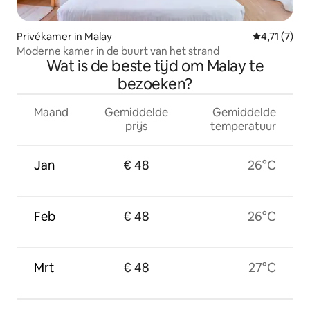
Privékamer in Malay
Gemiddelde 
4,71 (7)
Moderne kamer in de buurt van het strand
Wat is de beste tijd om Malay te
bezoeken?
Maand
Gemiddelde
Gemiddelde
prijs
temperatuur
Jan
€ 48
26°C
Feb
€ 48
26°C
Mrt
€ 48
27°C