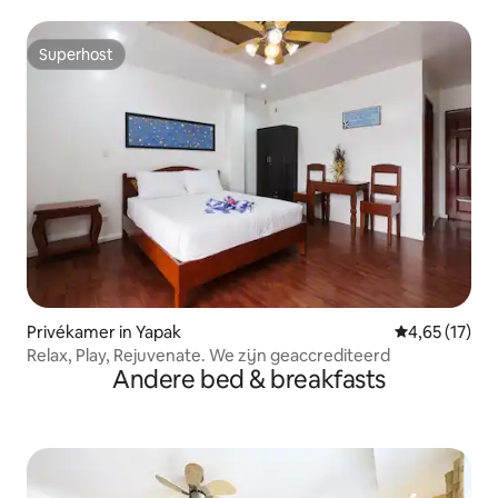
Superhost
Superhost
Privékamer in Yapak
Gemiddelde be
4,65 (17)
Relax, Play, Rejuvenate. We zijn geaccrediteerd
Andere bed & breakfasts