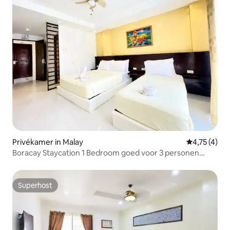
Privékamer in Malay
Gemiddelde b
4,75 (4)
Boracay Staycation 1 Bedroom goed voor 3 personen
w/BF
Superhost
Superhost