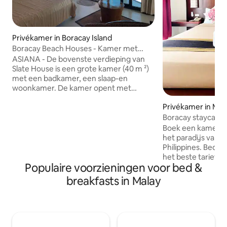
Privékamer in Boracay Island
Boracay Beach Houses - Kamer met
veranda
ASIANA - De bovenste verdieping van
Slate House is een grote kamer (40 m ²)
met een badkamer, een slaap-en
woonkamer. De kamer opent met
kamerhoge schuifdeuren naar een
Privékamer in Mal
veranda met een adembenemend
uitzicht op het Witte Strand. Deze
Boracay staycation
kamer heeft een warm Aziatisch motief
personen
Boek een kamer in 
dat goed past bij de glanzende
het paradijs van Boracay Island
ultramoderne armaturen uit Europa.
Philippines. Bed a
Voorzieningen zijn een badkamer en
het beste tarief o
toilet, minibar, kluisje, lcd- of plasma-tv
Populaire voorzieningen voor bed &
tussen station 1 & 
's, hifi-dvd-surroundsystemen,
bestemming op mi
breakfasts in Malay
superstille split-achtige airconditioning,
lopen van het stra
LAN- en WiFi-internettoegang,
Ontbijt alleen van 
schoonmaakservice en een back-
Queensize bed voo
upgenerator. Asiana: Capaciteit:
Handdoek en linn
maximaal 2 personen Aantal badkamers:
koude douche - Tv e