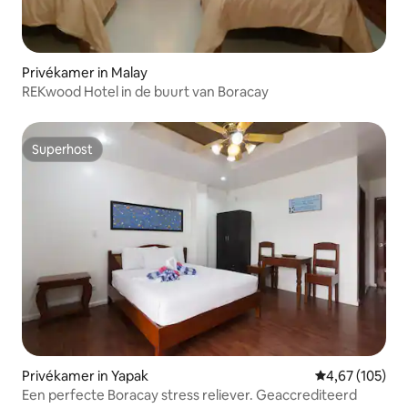
Privékamer in Malay
REKwood Hotel in de buurt van Boracay
Superhost
Superhost
Privékamer in Yapak
Gemiddelde beo
4,67 (105)
Een perfecte Boracay stress reliever. Geaccrediteerd