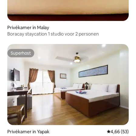
Privékamer in Malay
Boracay staycation 1 studio voor 2 personen
Superhost
Superhost
Privékamer in Yapak
Gemiddelde be
4,66 (53)