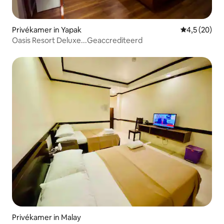
Privékamer in Yapak
Gemiddelde b
4,5 (20)
Oasis Resort Deluxe...Geaccrediteerd
Privékamer in Malay