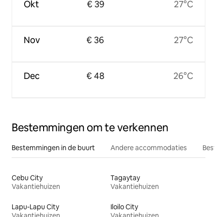
Okt
€ 39
27°C
Nov
€ 36
27°C
Dec
€ 48
26°C
Bestemmingen om te verkennen
Bestemmingen in de buurt
Andere accommodaties
Best
Cebu City
Tagaytay
Vakantiehuizen
Vakantiehuizen
Lapu-Lapu City
Iloilo City
Vakantiehuizen
Vakantiehuizen