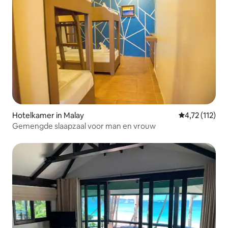
Hotelkamer in Malay
Gemiddelde be
4,72 (112)
Gemengde slaapzaal voor man en vrouw