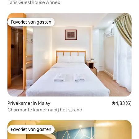
Tans Guesthouse Annex
Favoriet van gasten
Favoriet van gasten
Privékamer in Malay
Gemiddelde b
4,83 (6)
Charmante kamer nabij het strand
Favoriet van gasten
Favoriet van gasten