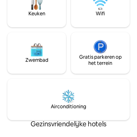
beste eet- en recreatieplekken van
bieden wij bedde
Boracay. Geen ontbijt inbegrepen, voor
toiletartikelen en 
Keuken
Wifi
gasten die ontbijt willen, stuur ik de
gedeelde keuken Kamer 302 bevindt
andere link met dezelfde kamer.
zich op de 1e verd
Gratis parkeren op
Zwembad
het terrein
Airconditioning
Gezinsvriendelijke hotels