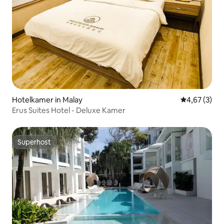
Hotelkamer in Malay
Gemiddelde b
4,67 (3)
Erus Suites Hotel - Deluxe Kamer
Superhost
Superhost