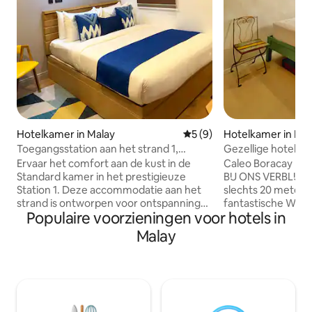
Hotelkamer in Malay
Gemiddelde beoordeling van
5 (9)
Hotelkamer in Mal
Toegangsstation aan het strand 1,
Gezellige hotelka
standaardkamer voor 2
op Station 1 Whit
Ervaar het comfort aan de kust in de
Caleo Boracay Boutiqu
Standard kamer in het prestigieuze
BIJ ONS VERBLIJVEN: - Onze unit l
Station 1. Deze accommodatie aan het
slechts 20 meter 
strand is ontworpen voor ontspanning
fantastische White
Populaire voorzieningen voor hotels in
en gemak en biedt plaats aan maximaal
dicht bij het cen
twee gasten en beschikt over een
D'Mall - omgeven 
Malay
queensize bed, airconditioning, wifi en
restaurants en cafés - Perfect
een smart-tv. Geniet van gemakkelijke
koppels of gezinn
toegang tot White Beach en zijn
tot de deur en to
prachtige zonsondergangen. Perfect
openbaar vervoer 
voor stellen die op zoek zijn naar een
de mooiste zonso
serene ontsnapping in de buurt van de
Boracay - voor een perfect verblijf