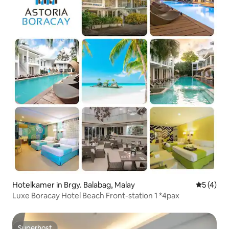
Hotelkamer in Brgy. Balabag, Malay
Gemiddeld
5 (4)
Luxe Boracay Hotel Beach Front-station 1 *4pax
Superhost