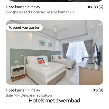
Hotelkamer in Malay
Gemiddelde b
4,83 (6)
Grospe Resort Boracay Deluxe kamer / 2
eenpersoonsbedden
Favoriet van gasten
Favoriet van gasten
Hotelkamer in Malay
Gemiddeld
5 (8)
Bale Mi - Deluxe met balkon
Hotels met zwembad