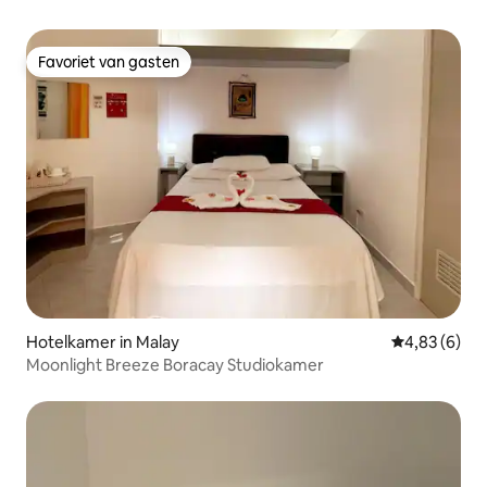
Favoriet van gasten
Favoriet van gasten
Hotelkamer in Malay
Gemiddelde b
4,83 (6)
Moonlight Breeze Boracay Studiokamer