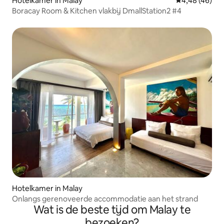
Hotelkamer in Malay
Gemiddelde be
4,48 (46)
Boracay Room & Kitchen vlakbij DmallStation2 #4
Hotelkamer in Malay
Onlangs gerenoveerde accommodatie aan het strand
Wat is de beste tijd om Malay te
bezoeken?