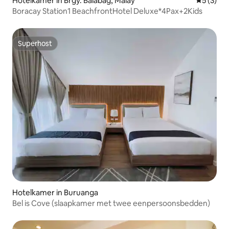
Hotelkamer in Brgy. Balabag, Malay
Gemiddeld
5 (3)
Boracay Station1 BeachfrontHotel Deluxe*4Pax+2Kids
Superhost
Superhost
Hotelkamer in Buruanga
Bel is Cove (slaapkamer met twee eenpersoonsbedden)