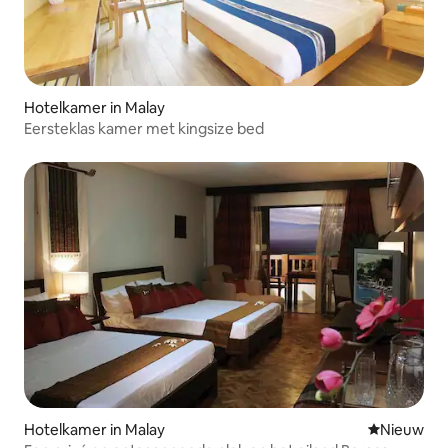
Hotelkamer in Malay
Eersteklas kamer met kingsize bed
Hotelkamer in Malay
Nieuwe ac
Nieuw