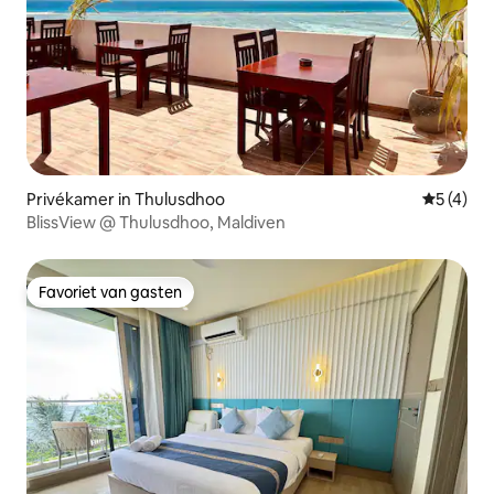
Privékamer in Thulusdhoo
Gemiddeld
5 (4)
BlissView @ Thulusdhoo, Maldiven
Favoriet van gasten
Favoriet van gasten