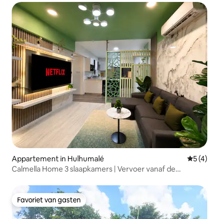
Appartement in Hulhumalé
Gemiddeld
5 (4)
Calmella Home 3 slaapkamers | Vervoer vanaf de
luchthaven| Strand 5 minuten
Favoriet van gasten
Favoriet van gasten