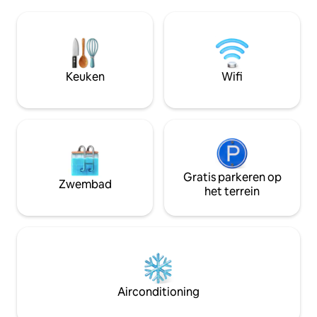
accommodatie is geclassificeerd als een
buiten-eethoek, w
Homestay en voldoet aan de Maldivische
toegestaan Geweldige restaurants op
regelgeving door een aparte
loopafstand en de
boekingsreferentie voor
10 minuten afstan
immigratiedoeleinden uit te geven. Voel
is voor tussenstop
je vrij om, indien nodig, na het voltooien
Ingericht met co
Keuken
Wifi
van je reservering de referentie aan te
airconditioning, wif
vragen, omdat deze exclusief voor
benodigdheden v
immigratiegebruik is.**
verblijf
Gratis parkeren op
Zwembad
het terrein
Airconditioning