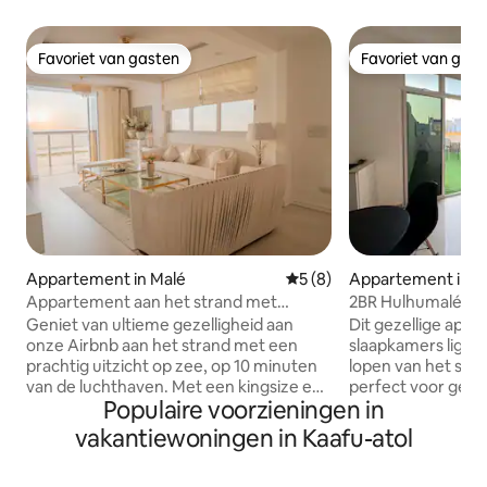
Favoriet van gasten
Favoriet van gas
Favoriet van gasten
Favoriet van gas
Appartement in Malé
Gemiddelde beoordeling van
5 (8)
Appartement in H
Appartement aan het strand met
2BR Hulhumalé Apt
uitzicht op zee
minuten lopen naa
Geniet van ultieme gezelligheid aan
Dit gezellige app
onze Airbnb aan het strand met een
slaapkamers ligt o
prachtig uitzicht op zee, op 10 minuten
lopen van het stra
van de luchthaven. Met een kingsize en
perfect voor gezi
Populaire voorzieningen in
tweepersoonsslaapkamer, gratis wifi en
tot 5 personen. Beide slaapkamers
schilderachtige schoonheid is dit het
hebben een eigen 
vakantiewoningen in Kaafu-atol
perfecte toevluchtsoord aan zee.
ook een woonruim
**Houd er rekening mee dat onze
keuken. Geniet va