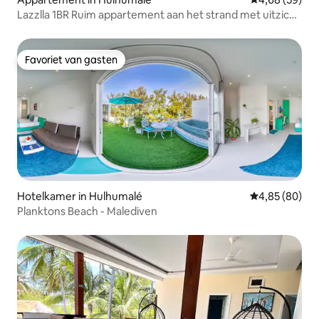
Lazzlla 1BR Ruim appartement aan het strand met uitzicht
op de oceaan
Favoriet van gasten
Favoriet van gasten
Hotelkamer in Hulhumalé
Gemiddelde be
4,85 (80)
Planktons Beach - Malediven