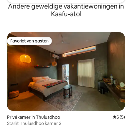
Andere geweldige vakantiewoningen in
Kaafu-atol
Favoriet van gasten
Favoriet van gasten
Privékamer in Thulusdhoo
Gemiddeld
5 (5)
Starlit Thulusdhoo kamer 2