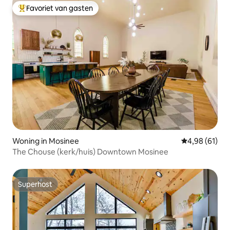
Favoriet van gasten
Topfavoriet van gasten
Woning in Mosinee
Gemiddelde be
4,98 (61)
The Chouse (kerk/huis) Downtown Mosinee
Superhost
Superhost