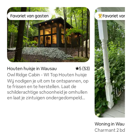
Favoriet van gasten
Favoriet van g
Favoriet van gasten
Topfavoriet van 
Houten huisje in Wausau
Gemiddelde beoordeling van 
5 (53)
Owl Ridge Cabin - WI Top Houten huisje
Wij nodigen je uit om te ontspannen, op
te frissen en te herstellen. Laat de
schilderachtige schoonheid je omhullen
en laat je zintuigen ondergedompeld
zijn in de natuur. Omgeven door dichte
bossen, de geluiden van de natuur en
het gevlekte zonlicht, is Owl Ridge een
plek om je ziel te verjongen en te
Woning in Wausau
genieten van spa-achtige
Charmant 2 bd Vic
voorzieningen. Of je nu van de rustige