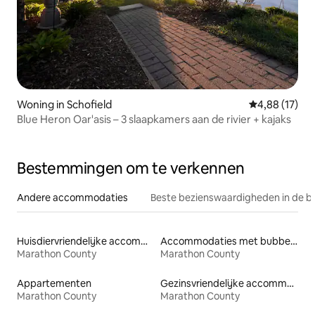
Woning in Schofield
Gemiddelde be
4,88 (17)
Blue Heron Oar'asis – 3 slaapkamers aan de rivier + kajaks
Bestemmingen om te verkennen
Andere accommodaties
Beste bezienswaardigheden in de b
Huisdiervriendelijke accommodaties
Accommodaties met bubbelbad
Marathon County
Marathon County
Appartementen
Gezinsvriendelijke accommodaties
Marathon County
Marathon County