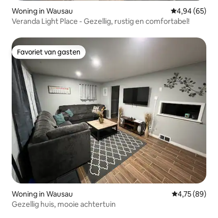
Woning in Wausau
Gemiddelde be
4,94 (65)
Veranda Light Place - Gezellig, rustig en comfortabel!
Favoriet van gasten
Favoriet van gasten
Woning in Wausau
Gemiddelde be
4,75 (89)
Gezellig huis, mooie achtertuin