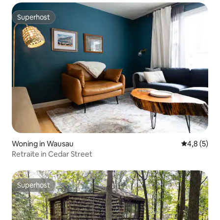
Superhost
Superhost
Woning in Wausau
Gemiddelde 
4,8 (5)
Retraite in Cedar Street
Superhost
Superhost