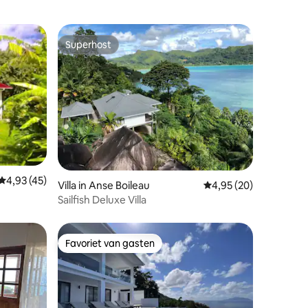
Superhost
Superhost
ecensies
Gemiddelde beoordeling van 4,93 uit 5, 45 recensies
4,93 (45)
Villa in Anse Boileau
Gemiddelde beoordelin
4,95 (20)
Sailfish Deluxe Villa
Favoriet van gasten
Favoriet van gasten