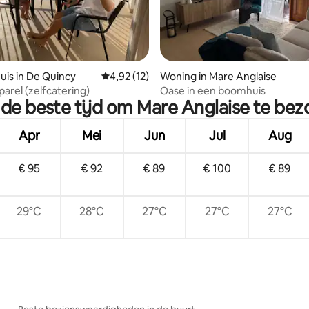
ling van 5 uit 5, 18 recensies
uis in De Quincy
Gemiddelde beoordeling van 4,92 uit 5, 12 r
4,92 (12)
Woning in Mare Anglaise
parel (zelfcatering)
Oase in een boomhuis
 de beste tijd om Mare Anglaise te be
Apr
Mei
Jun
Jul
Aug
€ 95
€ 92
€ 89
€ 100
€ 89
29°C
28°C
27°C
27°C
27°C