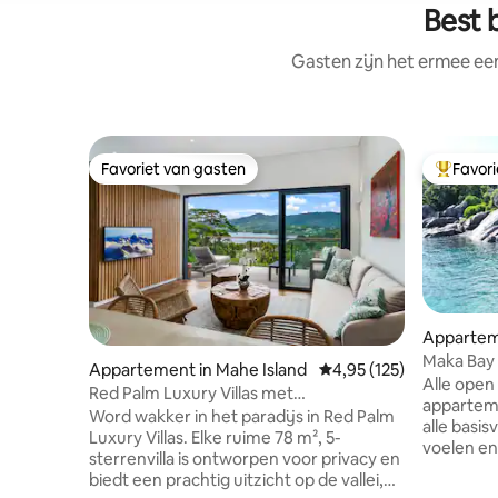
Best 
Gasten zijn het ermee e
Favoriet van gasten
Favor
Favoriet van gasten
Topfavor
Apparteme
Maka Bay
Appartement in Mahe Island
Gemiddelde beoordeling
4,95 (125)
Alle open
Red Palm Luxury Villas met
apparteme
privézwembaden
Word wakker in het paradijs in Red Palm
alle basis
Luxury Villas. Elke ruime 78 m², 5-
voelen en 
sterrenvilla is ontworpen voor privacy en
Ontspan m
biedt een prachtig uitzicht op de vallei,
elke minu