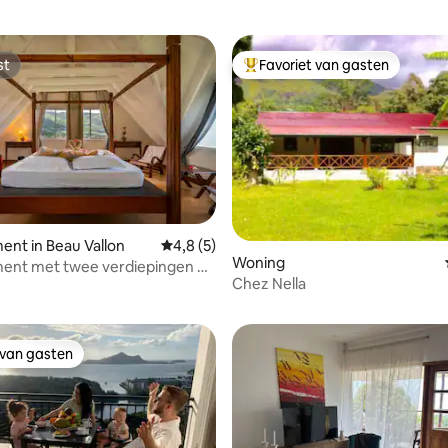
st
Favoriet van gasten
st
Topfavoriet van gasten
nt in Beau Vallon
Gemiddelde beoordeling van 4,8 uit 5, 5 r
4,8 (5)
Woning
ent met twee verdiepingen +
 van 4,92 uit 5, 83 recensies
Chez Nella
op zee (Lemongrass Lodge)
 van gasten
 van gasten