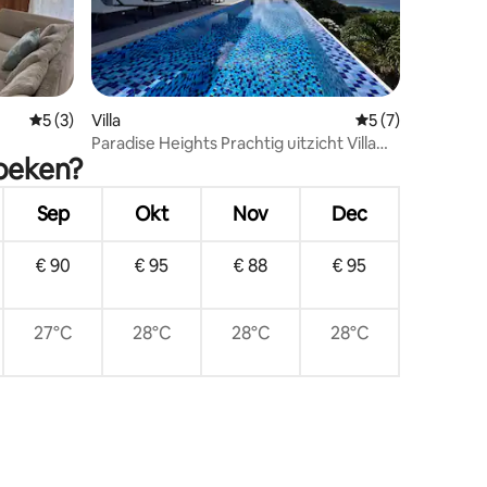
ecensies
Gemiddelde beoordeling van 5 uit 5, 3 recensies
5 (3)
Villa
Gemiddelde beoord
5 (7)
Paradise Heights Prachtig uitzicht Villa
zoeken?
met 5 slaapkamers en zwembad
Sep
Okt
Nov
Dec
€ 90
€ 95
€ 88
€ 95
27°C
28°C
28°C
28°C