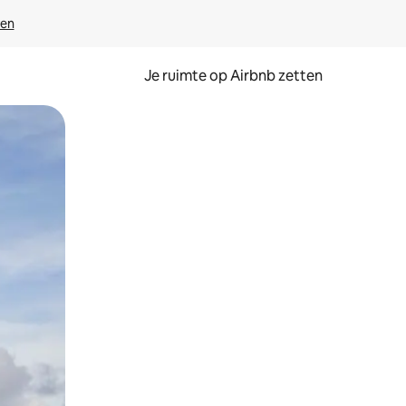
ven
Je ruimte op Airbnb zetten
ken of swipen.