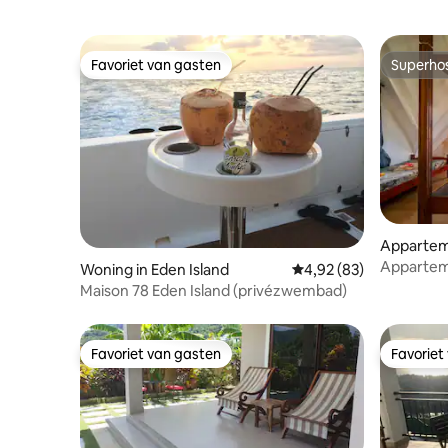
Favoriet van gasten
Superho
Favoriet van gasten
Superho
Apparteme
Appartem
Woning in Eden Island
Gemiddelde beoordeling
4,92 (83)
uitzicht 
Maison 78 Eden Island (privézwembad)
Favoriet van gasten
Favoriet
Favoriet van gasten
Favoriet