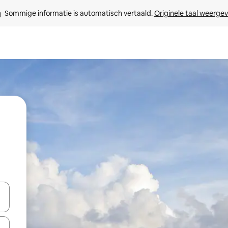
Sommige informatie is automatisch vertaald. 
Originele taal weerge
een keuze met je de pijltjestoetsen omhoog en omlaag, óf door te tik