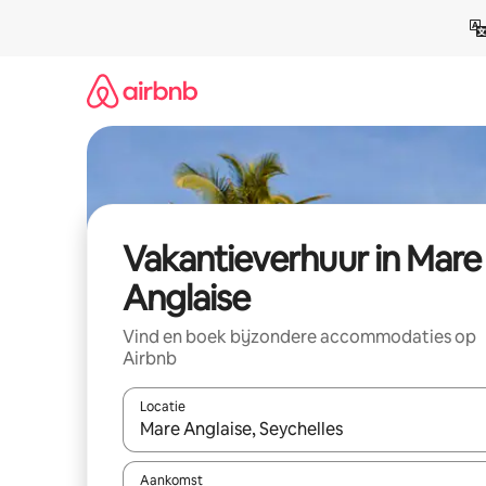
Ga
direct
naar
inhoud
Vakantieverhuur in Mare
Anglaise
Vind en boek bijzondere accommodaties op
Airbnb
Locatie
Wanneer er suggesties beschikbaar zijn, maak je 
Aankomst