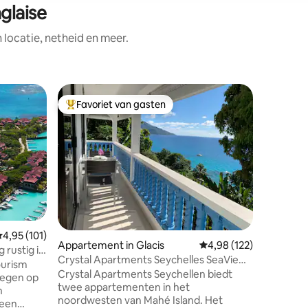
glaise
ocatie, netheid en meer.
Huisje in
Favoriet van gasten
Favor
Topfavoriet van gasten
Topfavo
Appartem
strand - 
De 2-slaa
heeft ee
badkamer
met dagbe
de oceaan
de onderkant
heeft ee
ecensies
en een kleine v
is op zee
emiddelde beoordeling van 4,95 uit 5, 101 recensies
4,95 (101)
Appartement in Glacis
Gemiddelde beoordeling
4,98 (122)
adembene
g rustig in
niveaus.
Crystal Apartments Seychelles SeaView
ourism
oppervlak
Upper Floor
Crystal Apartments Seychellen biedt
voor 4 p
twee appartementen in het
n
volwassenen 
noordwesten van Mahé Island. Het
 een