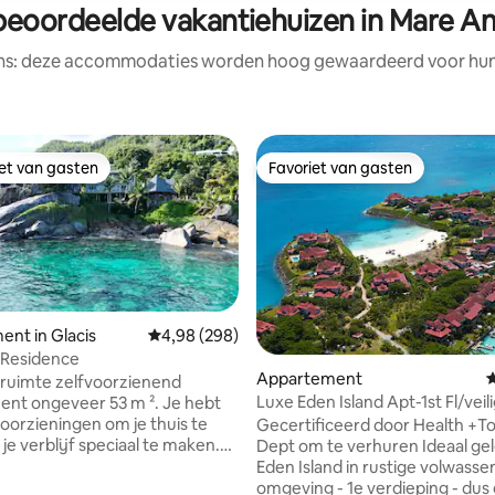
beoordeelde vakantiehuizen in Mare An
ens: deze accommodaties worden hoog gewaardeerd voor hun l
iet van gasten
Favoriet van gasten
iet van gasten
Favoriet van gasten
nt in Glacis
Gemiddelde beoordeling van 4,98 uit 5, 298 r
4,98 (298)
 Residence
 van 4,95 uit 5, 125 recensies
Appartement
G
 ruimte zelfvoorzienend
Luxe Eden Island Apt-1st Fl/veili
nt ongeveer 53 m ². Je hebt
de buurt van het zwembad
voorzieningen om je thuis te
Gecertificeerd door Health +T
je verblijf speciaal te maken.
Dept om te verhuren Ideaal gelegen op
et het geweldige uitzicht dat
Eden Island in rustige volwasse
ut verandert, elke dag. Zelfs op
omgeving - 1e verdieping - dus