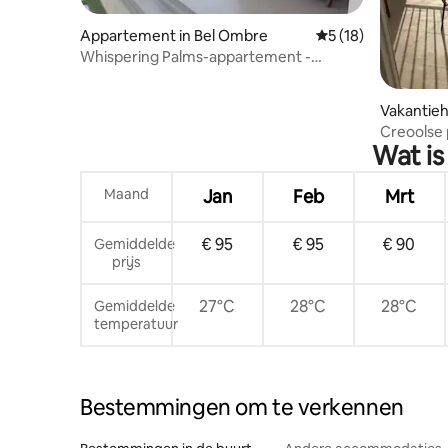
Appartement in Bel Ombre
Gemiddelde beoorde
5 (18)
Whispering Palms-appartement -
Appartement met uitzicht op de tuin
Vakantieh
Creoolse 
Wat is
Maand
Jan
Feb
Mrt
€ 95
€ 95
€ 90
Gemiddelde
prijs
27°C
28°C
28°C
Gemiddelde
temperatuur
Bestemmingen om te verkennen