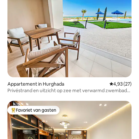
Appartement in Hurghada
Gemiddelde be
4,93 (27)
Privéstrand en uitzicht op zee met verwarmd zwembad
en wifi
Favoriet van gasten
Topfavoriet van gasten