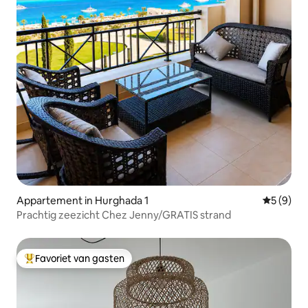
Appartement in Hurghada 1
Gemiddeld
5 (9)
Prachtig zeezicht Chez Jenny/GRATIS strand
Favoriet van gasten
Topfavoriet van gasten