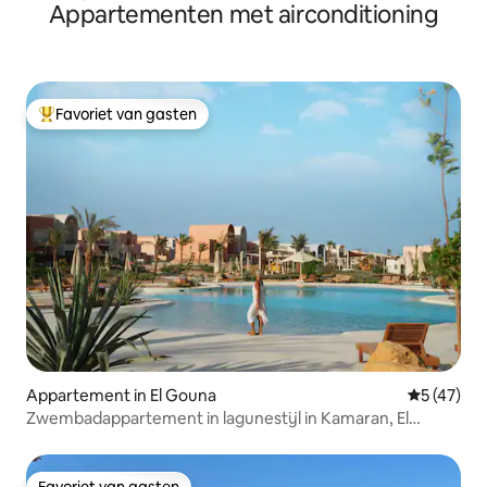
Appartementen met airconditioning
Favoriet van gasten
Topfavoriet van gasten
Appartement in El Gouna
Gemiddelde
5 (47)
Zwembadappartement in lagunestijl in Kamaran, El
Gouna
Favoriet van gasten