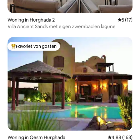
Woning in Hurghada 2
Gemiddelde
5 (17)
Villa Ancient Sands met eigen zwembad en lagune
Favoriet van gasten
Topfavoriet van gasten
Woning in Qesm Hurghada
Gemiddelde beo
4,88 (163)