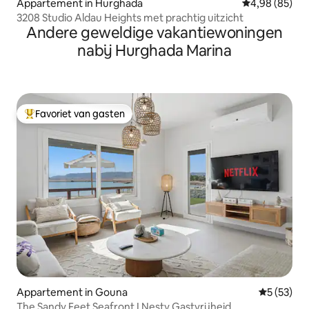
Appartement in Hurghada
Gemiddelde be
4,98 (85)
3208 Studio Aldau Heights met prachtig uitzicht
Andere geweldige vakantiewoningen
nabij Hurghada Marina
Favoriet van gasten
Topfavoriet van gasten
Appartement in Gouna
Gemiddelde
5 (53)
The Sandy Feet Seafront I Nesty Gastvrijheid