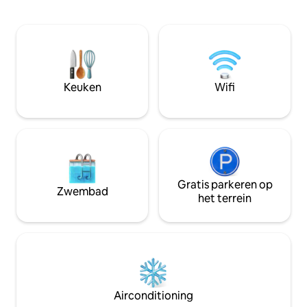
met twee eenpersoonsbedden en een
dan een paar stap
gezellige woonruimte die perfect is om
een duik in de lag
te ontspannen. Geniet van een eigen
Wil je een authenti
balkon en een volledig uitgeruste
Downtown Gouna, 
keuken. Ideaal voor gezinnen, groepen
activiteiten, en t
of lang verblijf. Toegang tot het strand
zwemlagune? Dan is
en de boot beschikbaar tegen een
Keuken
Wifi
meerprijs. Echte foto genomen door
een van onze gasten – hetzelfde uitzicht
dat u zult hebben
Gratis parkeren op
Zwembad
het terrein
Airconditioning