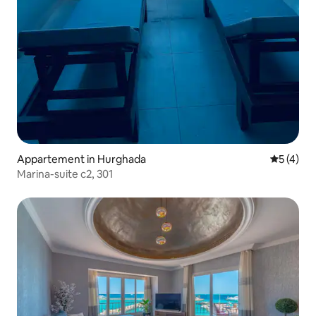
Appartement in Hurghada
Gemiddeld
5 (4)
Marina-suite c2, 301