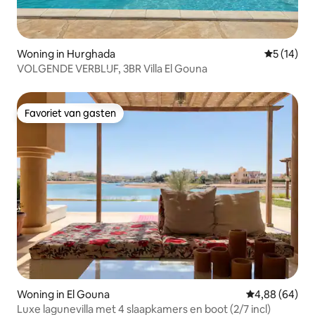
Woning in Hurghada
Gemiddelde
5 (14)
VOLGENDE VERBLIJF, 3BR Villa El Gouna
Favoriet van gasten
Favoriet van gasten
Woning in El Gouna
Gemiddelde be
4,88 (64)
Luxe lagunevilla met 4 slaapkamers en boot (2/7 incl)