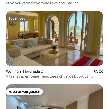
Privé verwarmd zwembad(okt-april) lagune
Superhost
Superhost
Woning in Hurghada 2
Gemiddeld
5 (5)
Villa met adembenemend zeezicht in de buurt van
kitesurfplekken
Favoriet van gasten
Favoriet van gasten