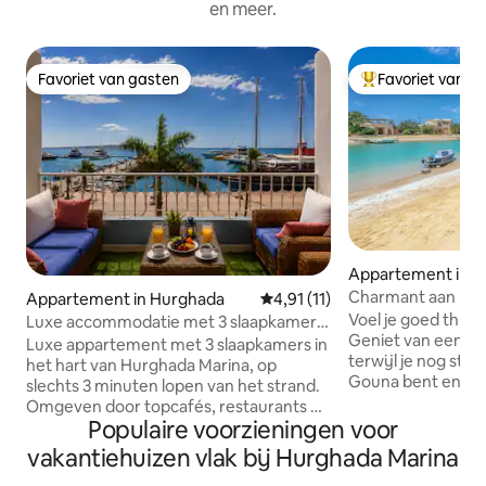
en meer.
Favoriet van gasten
Favoriet van g
Favoriet van gasten
Topfavoriet van 
Appartement in E
Charmant aan het 
Appartement in Hurghada
Gemiddelde beoordeling van 4,9
4,91 (11)
in het centrum v
Voel je goed thuis 
Luxe accommodatie met 3 slaapkamers
Geniet van een ver
en uitzicht op de jachthaven | Aan het
Luxe appartement met 3 slaapkamers in
terwijl je nog stee
strand | Zelf inchecken
het hart van Hurghada Marina, op
Gouna bent en op 
slechts 3 minuten lopen van het strand.
bruisende nachtle
Omgeven door topcafés, restaurants en
Het comfortabele
Populaire voorzieningen voor
de levendige jachthaven. Beschikt over
bedden en 2 badk
een grote slaapkamer met een
vakantiehuizen vlak bij Hurghada Marina
grond heeft een ru
tweepersoonsbed, een tweede kamer
genieten van je ko