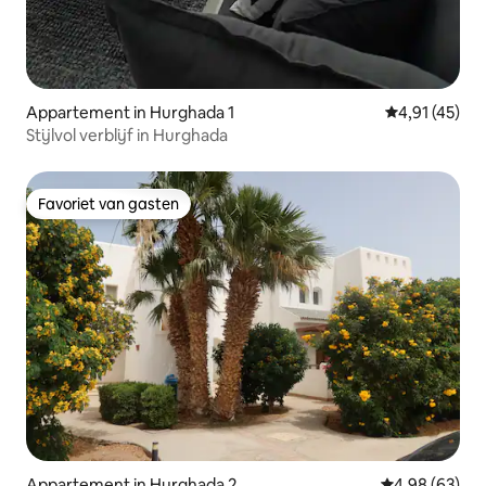
Appartement in Hurghada 1
Gemiddelde be
4,91 (45)
Stijlvol verblijf in Hurghada
Favoriet van gasten
Favoriet van gasten
Appartement in Hurghada 2
Gemiddelde be
4,98 (63)