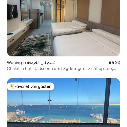
Woning in قسم ثان الغردقة
Gemiddeld
5 (6)
Chalet in het stadscentrum | Zijdelings uitzicht op zee,
strand en zwembad
Favoriet van gasten
Topfavoriet van gasten