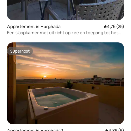
Appartement in Hurghada
Gemiddelde be
4,76 (25)
Een slaapkamer met uitzicht op zee en toegang tot het
strand in de buurt van de jachthaven
Superhost
Superhost
Appartement in Hurghada 1
Gemiddelde b
4,89 (9)