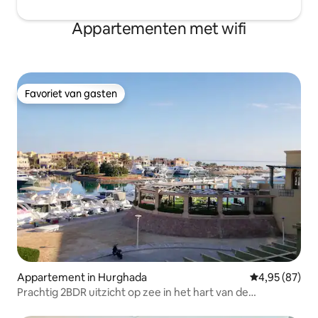
Appartementen met wifi
Favoriet van gasten
Favoriet van gasten
Appartement in Hurghada
Gemiddelde be
4,95 (87)
Prachtig 2BDR uitzicht op zee in het hart van de
jachthaven!