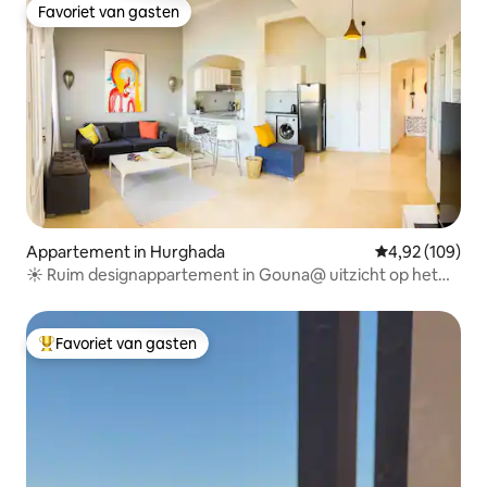
Favoriet van gasten
Favoriet van gasten
Appartement in Hurghada
Gemiddelde beo
4,92 (109)
☀️ Ruim designappartement in Gouna@ uitzicht op het
♾zwembaden de lagune
Favoriet van gasten
Topfavoriet van gasten