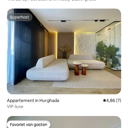
Superhost
Superhost
Appartement in Hurghada
Gemiddelde b
4,86 (7)
VIP-luxe
Favoriet van gasten
Favoriet van gasten