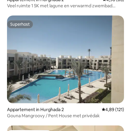
Veel ruimte 1 SK met lagune en verwarmd zwembad
White Villas
Superhost
Superhost
Appartement in Hurghada 2
Gemiddelde beo
4,89 (121)
Gouna Mangroovy / Pent House met privédak