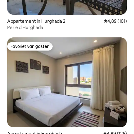
Appartement in Hurghada 2
Gemiddelde beo
4,89 (101)
Perle d'Hurghada
Favoriet van gasten
Favoriet van gasten
Appartement in Hurghada
Gemiddelde beo
4,89 (126)