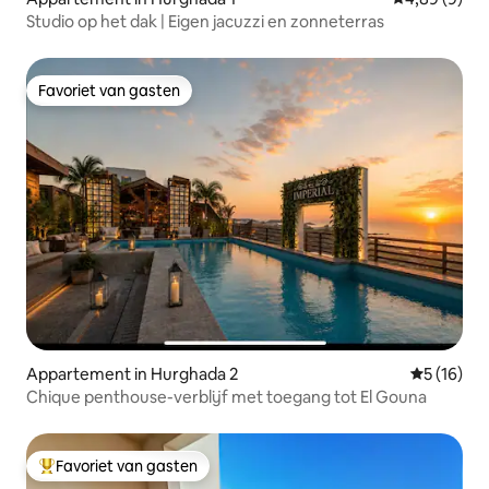
Studio op het dak | Eigen jacuzzi en zonneterras
Favoriet van gasten
Favoriet van gasten
Appartement in Hurghada 2
Gemiddelde
5 (16)
Chique penthouse-verblijf met toegang tot El Gouna
Favoriet van gasten
Topfavoriet van gasten