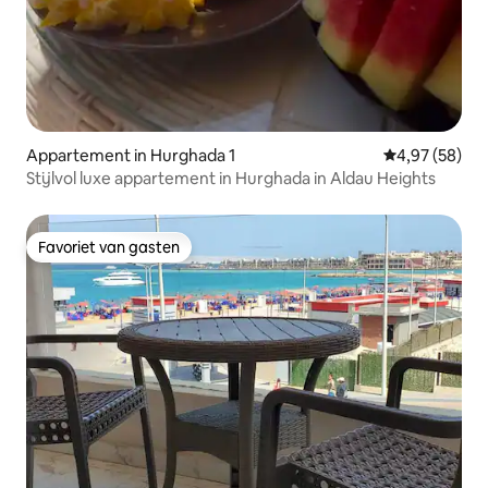
Appartement in Hurghada 1
Gemiddelde be
4,97 (58)
Stijlvol luxe appartement in Hurghada in Aldau Heights
Favoriet van gasten
Favoriet van gasten