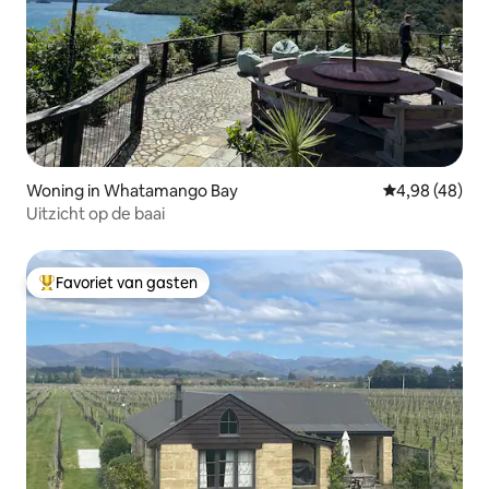
Woning in Whatamango Bay
Gemiddelde be
4,98 (48)
Uitzicht op de baai
Favoriet van gasten
Topfavoriet van gasten