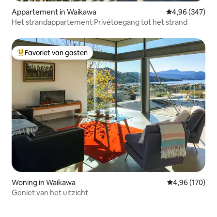
Appartement in Waikawa
Gemiddelde beo
4,96 (347)
Het strandappartement Privétoegang tot het strand
Favoriet van gasten
Topfavoriet van gasten
Woning in Waikawa
Gemiddelde beo
4,96 (170)
Geniet van het uitzicht