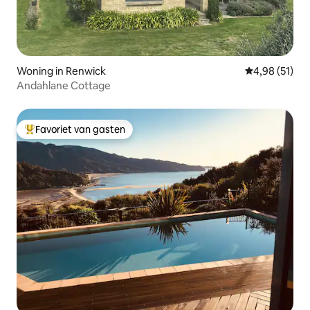
Woning in Renwick
Gemiddelde be
4,98 (51)
Andahlane Cottage
Favoriet van gasten
Topfavoriet van gasten