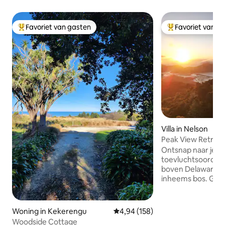
Favoriet van gasten
Favoriet van g
Topfavoriet van gasten
Topfavoriet van 
Villa in Nelson
Peak View Retreat 
Nelson
Ontsnap naar je e
toevluchtsoord op
boven Delaware B
inheems bos. Geniet onder de sterren in
een eigen houtge
ontspan in de sau
ontspannen ocht
Woning in Kekerengu
Gemiddelde beoordeling van 4,94
4,94 (158)
de natuur en een pra
Woodside Cottage