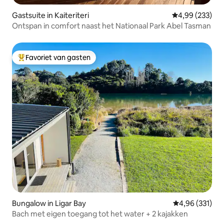
Gastsuite in Kaiteriteri
Gemiddelde beo
4,99 (233)
Ontspan in comfort naast het Nationaal Park Abel Tasman
Favoriet van gasten
Topfavoriet van gasten
Bungalow in Ligar Bay
Gemiddelde beo
4,96 (331)
Bach met eigen toegang tot het water + 2 kajakken