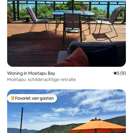
Woning in Moetapu Bay
Gemiddeld
5 (9)
Moetapu: schilderachtige retraite
Favoriet van gasten
Topfavoriet van gasten