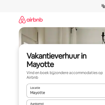
Ga
direct
naar
inhoud
Vakantieverhuur in
Mayotte
Vind en boek bijzondere accommodaties op
Airbnb
Locatie
Wanneer er suggesties beschikbaar zijn, maak je 
Aankomst