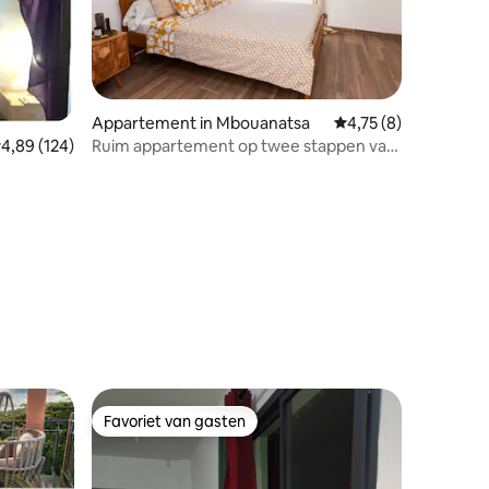
Appartement in Mbouanatsa
Gemiddelde beoordeli
4,75 (8)
Ruim appartement op twee stappen van
emiddelde beoordeling van 4,89 uit 5, 124 recensies
4,89 (124)
de zee, 2-3 personen
ecensies
Favoriet van gasten
Favoriet van gasten