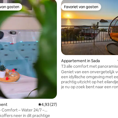
 van gasten
Favoriet van gasten
 van gasten
Favoriet van gasten
 van 4,97 uit 5, 32 recensies
Appartement in Sada
T3 alle comfort met panoramisc
Geniet van een onvergetelijk ve
een idyllische omgeving met e
prachtig uitzicht op het eilandj
je nu op zoek bent naar een ro
uitje, een familieweekend of e
avontuur met vrienden, onze r
je verleiden met zijn warme sf
ment
Gemiddelde beoordeling van 4,93 uit 5, 27 r
4,93 (27)
geografische ligging. De acco
 – Comfort – Water 24/7 –
is comfortabel, ruim en heeft e
optie)
offers neer in dit prachtige
waar een prachtig panorama vo