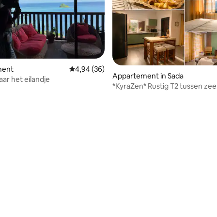
ment
Gemiddelde beoordeling van 4,94 uit 5, 36 r
4,94 (36)
Appartement in Sada
ar het eilandje
*KyraZen* Rustig T2 tussen zee
bergen
eling van 5 uit 5, 7 recensies