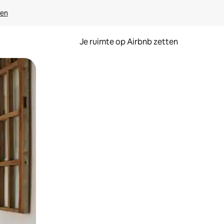
ven
Je ruimte op Airbnb zetten
ken of swipen.