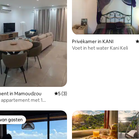
Privékamer in KANI
G
 van 4,69 uit 5, 32 recensies
Voet in het water Kani Keli
ent in Mamoudzou
Gemiddelde beoordeling van 5 uit 5, 3 r
5 (3)
m appartement met 1
r, uitgeruste keuken
 van gasten
 van gasten