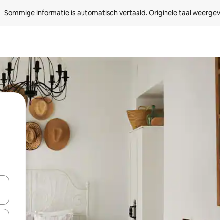
Sommige informatie is automatisch vertaald. 
Originele taal weerge
een keuze met je de pijltjestoetsen omhoog en omlaag, óf door te tik