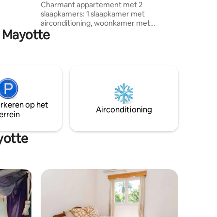
Charmant appartement met 2
n rustig
slaapkamers: 1 slaapkamer met
me
airconditioning, woonkamer met
n Mayotte
airconditioning, tv met Canal+, volledig
uitgeruste keuken, AirFlyer, magnetron,
koffiezetapparaat, waterkoker en
koelkast, plus een badkamer.
Handdoeken en beddengoed zijn
inbegrepen Voor meer privacy heeft de
geluiddichte accommodatie een terras
met een panoramisch uitzicht op de
arkeren op het
lagune en het eiland Mtsamboro en een
Airconditioning
errein
prachtige zonsondergang. 3 MINUTEN
van het strand.
yotte