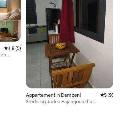
ecensies
Gemiddelde beoordeling van 4,8 uit 5, 5 recensies
4,8 (5)
 en
Appartement in Dembeni
Gemiddelde beoord
5 (9)
Studio bij Jackie Hajangoua thuis