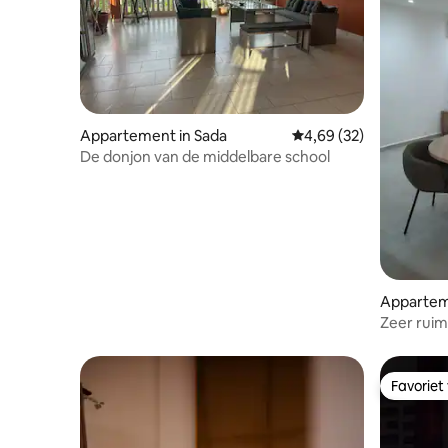
Appartement in Sada
Gemiddelde beoordeling
4,69 (32)
De donjon van de middelbare school
Appartem
Zeer rui
slaapkame
Favoriet
Favoriet