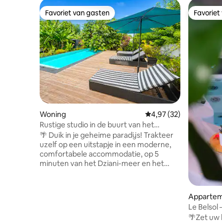
Favoriet van gasten
Favoriet
Favoriet van gasten
Favoriet
Woning
Gemiddelde beoordeling
4,97 (32)
Rustige studio in de buurt van het
Dzianimeer
🌴 Duik in je geheime paradijs! Trakteer
uzelf op een uitstapje in een moderne,
comfortabele accommodatie, op 5
minuten van het Dziani-meer en het
strand van Badamiers en op 10 minuten
van de luchthaven. Een rustige
omgeving om je batterijen op te laden,
Apparte
of je nu om persoonlijke of om
Le Belsol
professionele redenen verblijft:
Privéspa (
🌴Zet uw k
zelfvoorzienend wat betreft water en