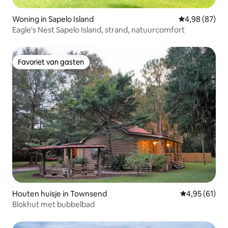
Woning in Sapelo Island
Gemiddelde be
4,98 (87)
Eagle's Nest Sapelo Island, strand, natuurcomfort
Favoriet van gasten
Favoriet van gasten
Houten huisje in Townsend
Gemiddelde be
4,95 (61)
Blokhut met bubbelbad