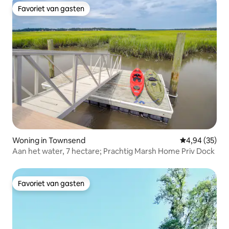
Favoriet van gasten
Favoriet van gasten
Woning in Townsend
Gemiddelde be
4,94 (35)
Aan het water, 7 hectare; Prachtig Marsh Home Priv Dock
Favoriet van gasten
Favoriet van gasten