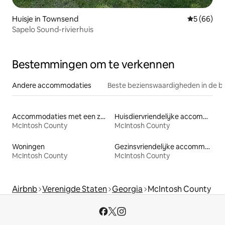
Huisje in Townsend
Gemiddelde
5 (66)
Sapelo Sound-rivierhuis
Bestemmingen om te verkennen
Andere accommodaties
Beste bezienswaardigheden in de b
Accommodaties met een zwembad
Huisdiervriendelijke accommodaties
McIntosh County
McIntosh County
Woningen
Gezinsvriendelijke accommodaties
McIntosh County
McIntosh County
Airbnb
Verenigde Staten
Georgia
McIntosh County