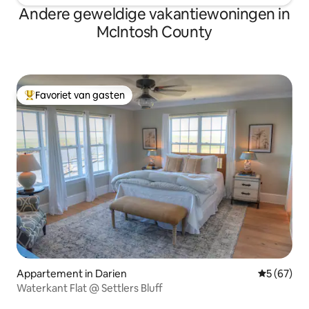
Andere geweldige vakantiewoningen in
McIntosh County
Favoriet van gasten
Topfavoriet van gasten
Appartement in Darien
Gemiddelde
5 (67)
Waterkant Flat @ Settlers Bluff