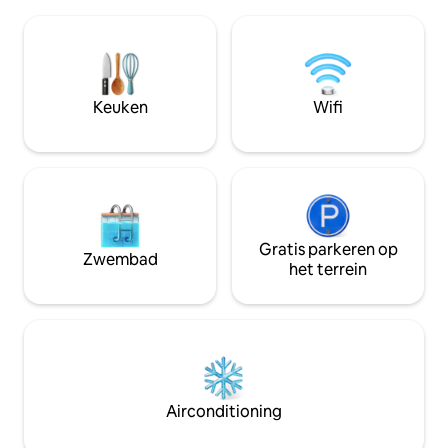
schoonmaakkosten staan huisdieren toe
van het huisje. Verblijf een week!
voor een kleine vergoeding, De deur is
(Ongeveer 20 minu
open voor eenvoudig inchecken en je
Island en 40 naar J
kunt aankomen wanneer je hier bent,
Dichtbij I-95 & Hwy 17. (Een r
zelfs 1 uur 's nachts. De host is in de
huisdiervrij huisje)
buurt en we hebben genoeg
Keuken
Wifi
parkeergelegenheid voor die
verhuiswagens om...
Gratis parkeren op
Zwembad
het terrein
Airconditioning