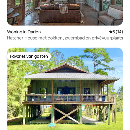
Woning in Darien
Gemiddelde
5 (14)
Hatcher House met dokken, zwembad en privévuurplaats
Favoriet van gasten
Favoriet van gasten