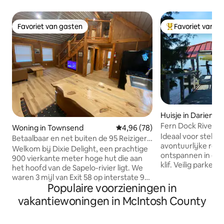
Favoriet van gasten
Favoriet van g
Favoriet van gasten
Topfavoriet van 
Huisje in Darien
Fern Dock River hu
Woning in Townsend
Gemiddelde beoordeling van 4,9
4,96 (78)
Ideaal voor stelle
Betaalbaar en net buiten de 95 Reizigers
avontuurlijke reiz
Welkom!
Welkom bij Dixie Delight, een prachtige
ontspannen in een 
900 vierkante meter hoge hut die aan
klif. Veilig parkeren voor voertuigen. Bind
het hoofd van de Sapelo-rivier ligt. We
een boot vast bij het dok. Sc
waren 3 mijl van Exit 58 op interstate 95
een boek, vis, kijk
Populaire voorzieningen in
in Townsend Georgia en zijn een
hangmat of doe wat kra
perfecte tussenstop voor reizigers die
vakantiewoningen in McIntosh County
bezoek historisch
van en naar Florida gaan. We zijn
recreatiegebieden. Trappen leiden n
concurrerend met hotels hebben GEEN
beneden en een e