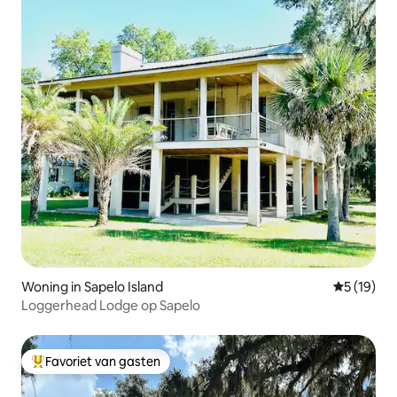
Woning in Sapelo Island
Gemiddelde
5 (19)
Loggerhead Lodge op Sapelo
Favoriet van gasten
Topfavoriet van gasten