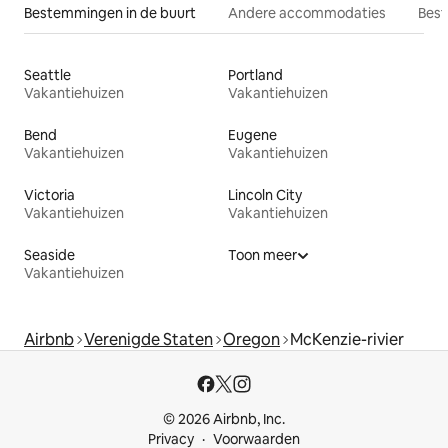
Bestemmingen in de buurt
Andere accommodaties
Best
Seattle
Portland
Vakantiehuizen
Vakantiehuizen
Bend
Eugene
Vakantiehuizen
Vakantiehuizen
Victoria
Lincoln City
Vakantiehuizen
Vakantiehuizen
Seaside
Toon meer
Vakantiehuizen
Airbnb
Verenigde Staten
Oregon
McKenzie-rivier
© 2026 Airbnb, Inc.
Privacy
Voorwaarden