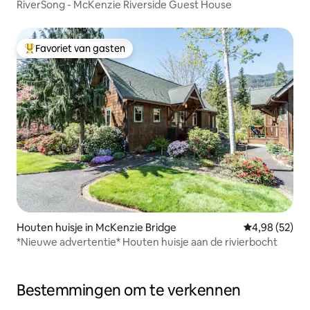
RiverSong - McKenzie Riverside Guest House
Favoriet van gasten
Topfavoriet van gasten
Houten huisje in McKenzie Bridge
Gemiddelde be
4,98 (52)
*Nieuwe advertentie* Houten huisje aan de rivierbocht
Bestemmingen om te verkennen