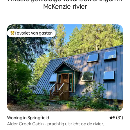
McKenzie-rivier
Favoriet van gasten
Topfavoriet van gasten
Woning in Springfield
Gemiddelde
5 (31)
Alder Creek Cabin - prachtig uitzicht op de rivier,
bubbelbad