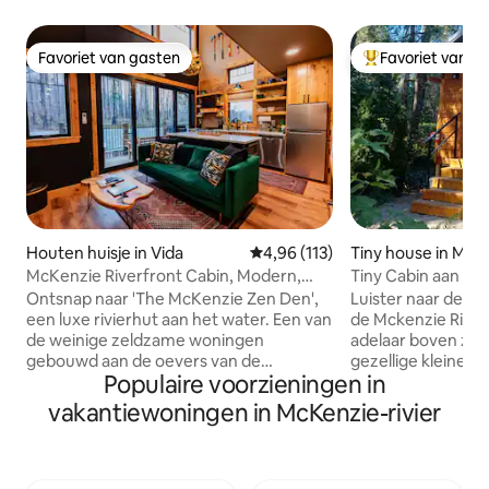
Favoriet van gasten
Favoriet van g
Favoriet van gasten
Topfavoriet van 
Houten huisje in Vida
Gemiddelde beoordeling van 4,96
4,96 (113)
Tiny house in McK
ge
McKenzie Riverfront Cabin, Modern,
Tiny Cabin aan de r
vlakbij warmwaterbronnen
Loloma & Hotspin
Ontsnap naar 'The McKenzie Zen Den',
Luister naar de s
een luxe rivierhut aan het water. Een van
de Mckenzie River 
de weinige zeldzame woningen
adelaar boven zw
gebouwd aan de oevers van de
gezellige kleine hu
Populaire voorzieningen in
McKenzie-rivier, zo dichtbij dat je vanaf
oevers van de Mck
het dek kunt vissen! Bekijk de
loopafstand van l
vakantiewoningen in McKenzie-rivier
videorondleiding op Insta
winkel en grill in h
@Mckenziezenden. De hut beschikt
Mckenzie Bridge. 
over een grote kamer van twee
Tokatee Golf Cour
verdiepingen met een extra grote
naar het oosten o