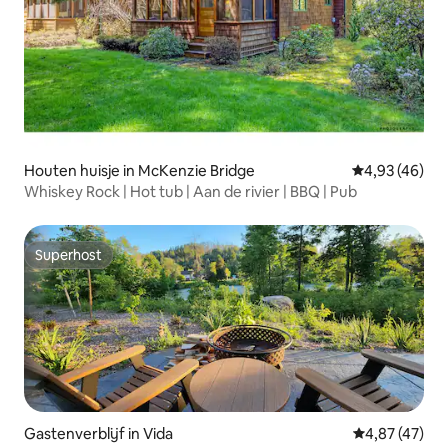
Houten huisje in McKenzie Bridge
Gemiddelde be
4,93 (46)
Whiskey Rock | Hot tub | Aan de rivier | BBQ | Pub
Superhost
Superhost
Gastenverblijf in Vida
Gemiddelde be
4,87 (47)