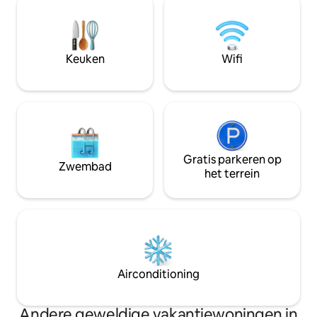
glazen schuifmuur die uitkomt op het
of Cougar Hotspri
dek. Beneden is een slaapkamer aan de
naar Proxy, Sahali
rivier, een volledige moderne keuken en
watervallen, Blue
een volledig bad met een grote
Skigebied. Paden, 
Keuken
Wifi
aangepaste inloopdouche. Boven is een
sneeuwschoenen, s
grote slaapkamer, een bureauhoekje en
avontuur wacht op
een half bad.
Gratis parkeren op
Zwembad
het terrein
Airconditioning
Andere geweldige vakantiewoningen in