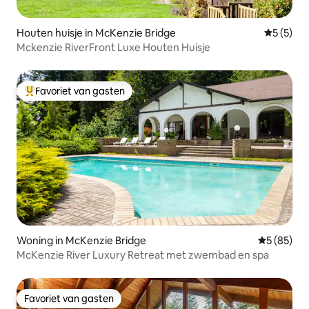
Houten huisje in McKenzie Bridge
Gemiddeld
5 (5)
Mckenzie RiverFront Luxe Houten Huisje
Favoriet van gasten
Topfavoriet van gasten
Woning in McKenzie Bridge
Gemiddelde
5 (85)
McKenzie River Luxury Retreat met zwembad en spa
Favoriet van gasten
Favoriet van gasten