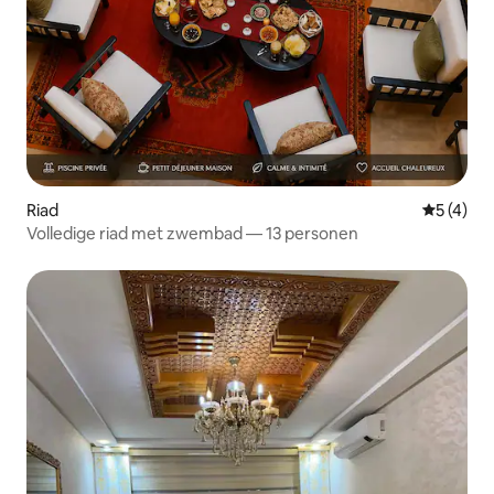
Riad
Gemiddeld
5 (4)
Volledige riad met zwembad — 13 personen