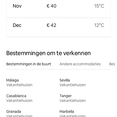
Nov
€ 40
15°C
Dec
€ 42
12°C
Bestemmingen om te verkennen
Bestemmingen in de buurt
Andere accommodaties
Best
Málaga
Sevilla
Vakantiehuizen
Vakantiehuizen
Casablanca
Tanger
Vakantiehuizen
Vakantiehuizen
Granada
Marbella
Vakantiehuizen
Vakantiehuizen