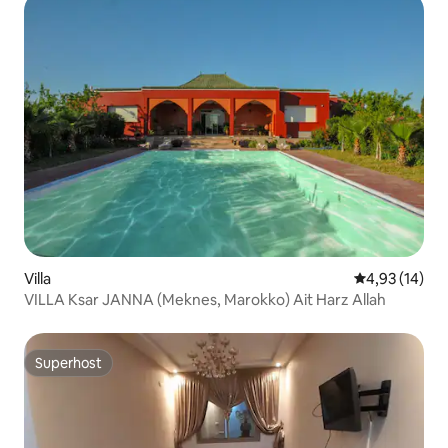
Villa
Gemiddelde be
4,93 (14)
VILLA Ksar JANNA (Meknes, Marokko) Ait Harz Allah
Superhost
Superhost