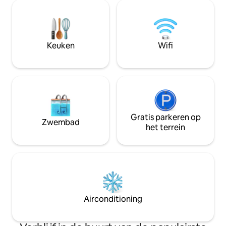
snelweg, perfect 
zakenreizigers. W
Meknès, levendig, 
bereikbaar 🏡.
Keuken
Wifi
Gratis parkeren op
Zwembad
het terrein
Airconditioning