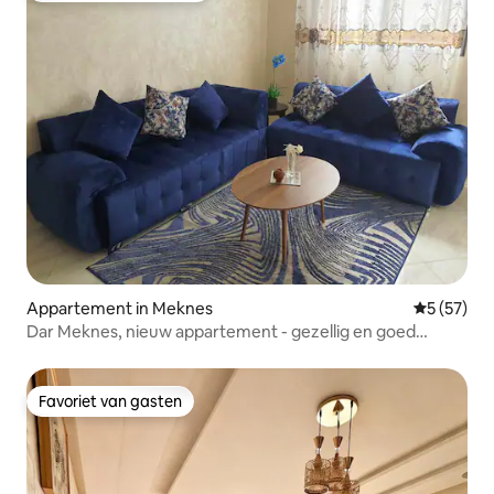
Appartement in Meknes
Gemiddelde
5 (57)
Dar Meknes, nieuw appartement - gezellig en goed
uitgerust
Favoriet van gasten
Favoriet van gasten