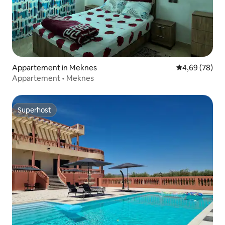
Appartement in Meknes
Gemiddelde be
4,69 (78)
Appartement • Meknes
Superhost
Superhost