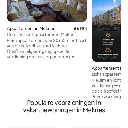
Appartement in Meknes
Gemiddelde beoordeling van 
5 (10)
Comfortabel appartement Meknes
Ruim appartement van 80 m2 in het hart
van de keizerlijke stad Meknes.
Onafhankelijke ingang op de 2e
verdieping met gratis parkeren en
beveiligd met camera's. Gelegen in de
buurt van het winkelcentrum Marjane 2
Appartement in 
en op 5 minuten rijden van de medina.
Licht appartement
Zeer grote woonkamer van 40m2 die
Marjane 2
✨ Ruim en licht a
kan worden gebruikt als bedden, 1
verdieping ☀️ met 
slaapkamer met tweepersoonsbed, veel
op de hoofdstraat.
opslagruimte, douche, uitgeruste
🔥 verwarming vo
keuken, wasmachine beschikbaar.
Populaire voorzieningen in
hele jaar door. 📍I
Typisch Marokkaans en stevig ontbijt
Marjane 2, naast c
vakantiewoningen in Meknes
inbegrepen. Welkom, fijn dat je er bent!
tegenover café Bl
van een hamam-spa
voorzieningen. 🚗