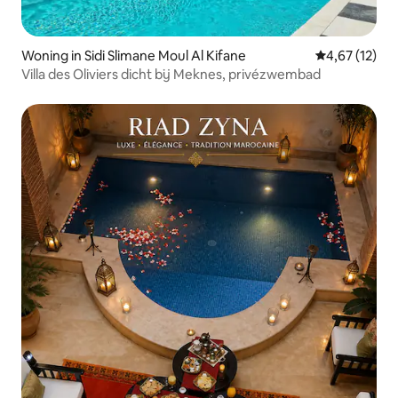
Woning in Sidi Slimane Moul Al Kifane
Gemiddelde be
4,67 (12)
Villa des Oliviers dicht bij Meknes, privézwembad