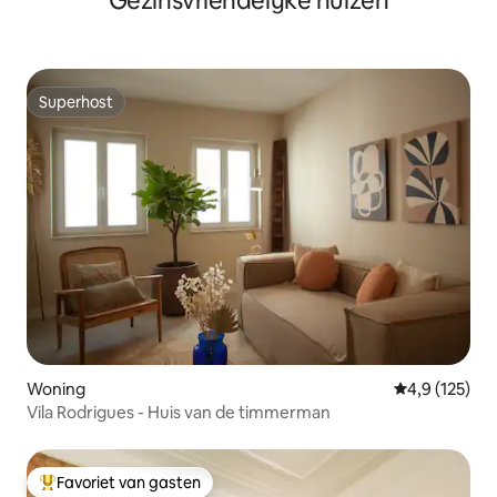
Gezinsvriendelijke huizen
Superhost
Superhost
Woning
Gemiddelde be
4,9 (125)
Vila Rodrigues - Huis van de timmerman
Favoriet van gasten
Topfavoriet van gasten