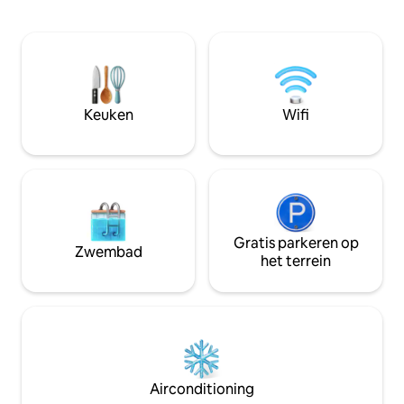
ook op slechts 15 minuten lopen van de
bouwwerkzaamhed
Altice Arena, waardoor deze
zijn en overdag lu
accommodatie de perfecte locatie is
** Het appartement op het dak is
voor je verblijf in de buurt van het
bereikbaar via een
moderne deel van Lissabon. Het
Houd er rekening 
appartement is op de 2e verdieping en
appartement door 
beschikt over een woonkamer met een
Keuken
Wifi
is voor personen
slaapbank, een slaapkamer, een
mobiliteit.
badkamer, een groot terras en een
keuken.
Gratis parkeren op
Zwembad
het terrein
Airconditioning