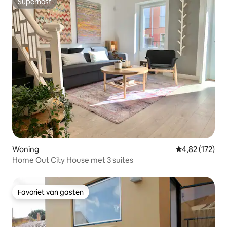
Superhost
Superhost
Woning
Gemiddelde beo
4,82 (172)
Home Out City House met 3 suites
Favoriet van gasten
Favoriet van gasten