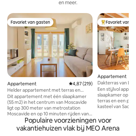
en meer.
Favoriet van gasten
Favoriet van g
Favoriet van gasten
Topfavoriet van 
Appartement
Dakterras van Lis
Appartement
Gemiddelde beoordeling van 4,87
4,87 (219)
prachtig uitzicht
Een stijlvol appar
Helder appartement met terras en
slaapkamer op het
airconditioning in de buurt van Parque
Dit appartement met één slaapkamer
terras en een prac
das Nações
(55 m2) in het centrum van Moscavide
kasteel van Sao Jo
ligt op 300 meter van metrostation
Taag. Gelegen in h
Moscavide en op 10 minuten rijden van
in Marques de Pomb
Populaire voorzieningen voor
de luchthaven. Dit gebied zit vol met
karakteristieke pa
winkels, cafés, bakkerijen en
vakantiehuizen vlak bij MEO Arena
Avenida da Liber
supermarkten. Het appartement ligt
REKENING MEE dat