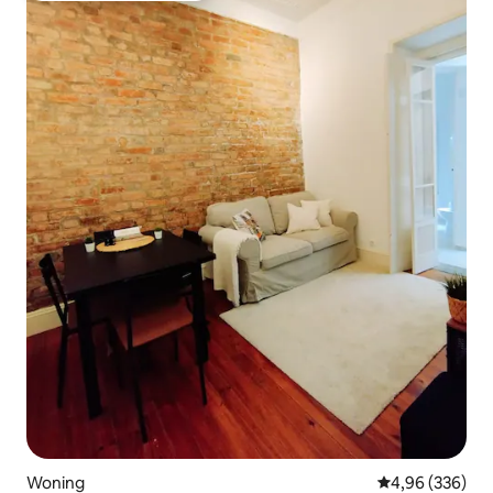
Woning
Gemiddelde beo
4,96 (336)