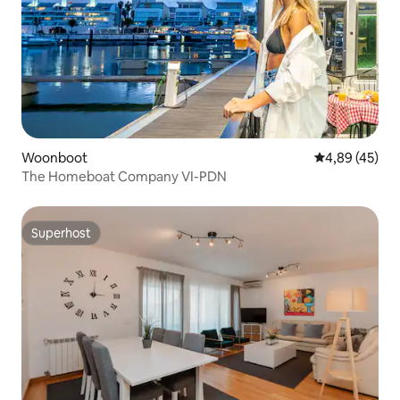
Woonboot
Gemiddelde be
4,89 (45)
The Homeboat Company VI-PDN
Superhost
Superhost