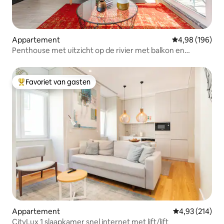
Appartement
Gemiddelde beo
4,98 (196)
Penthouse met uitzicht op de rivier met balkon en
parkeergelegenheid
Favoriet van gasten
Topfavoriet van gasten
Appartement
Gemiddelde beo
4,93 (214)
CityLux 1 slaapkamer snel internet met lift/lift