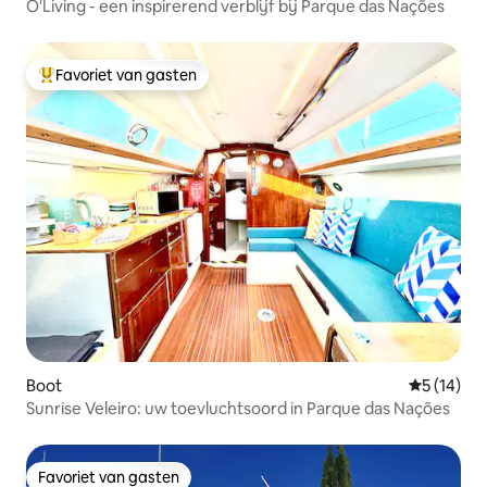
O'Living - een inspirerend verblijf bij Parque das Nações
Favoriet van gasten
Topfavoriet van gasten
Boot
Gemiddelde
5 (14)
Sunrise Veleiro: uw toevluchtsoord in Parque das Nações
Favoriet van gasten
Favoriet van gasten