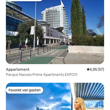
Appartement
Gemiddelde be
4,95 (57)
Parque Nacoes Prime Apartments EXPO11
Favoriet van gasten
Favoriet van gasten