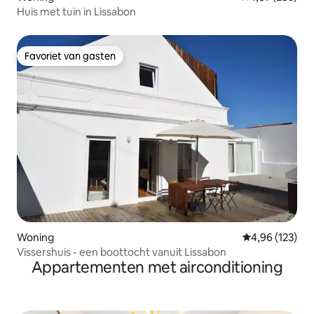
Huis met tuin in Lissabon
Favoriet van gasten
Favoriet van gasten
Woning
Gemiddelde beo
4,96 (123)
Vissershuis - een boottocht vanuit Lissabon
Appartementen met airconditioning