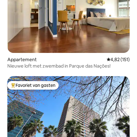
Appartement
Gemiddelde beo
4,82 (151)
Nieuwe loft met zwembad in Parque das Nações!
Favoriet van gasten
Topfavoriet van gasten