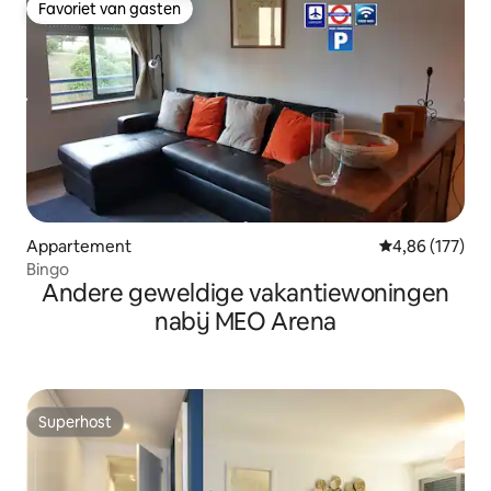
Favoriet van gasten
Favoriet van gasten
Appartement
Gemiddelde beo
4,86 (177)
Bingo
Andere geweldige vakantiewoningen
nabij MEO Arena
Superhost
Superhost