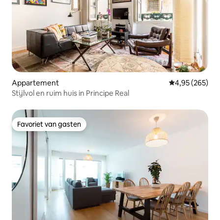
Appartement
Gemiddelde beo
4,95 (265)
Stijlvol en ruim huis in Principe Real
Favoriet van gasten
Favoriet van gasten