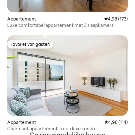
Appartement
Gemiddelde beo
4,98 (173)
Luxe comfortabel appartement met 3 slaapkamers
Favoriet van gasten
Favoriet van gasten
Appartement
Gemiddelde beo
4,96 (114)
Charmant appartement in een luxe condo