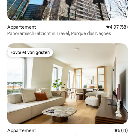
Appartement
Gemiddelde be
4,97 (58)
Panoramisch uitzicht in Travel, Parque das Nações
Favoriet van gasten
Favoriet van gasten
Appartement
Gemiddeld
5 (11)