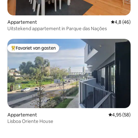
Appartement
Gemiddelde b
4,8 (46)
Uitstekend appartement in Parque das Nações
Favoriet van gasten
Topfavoriet van gasten
Appartement
Gemiddelde be
4,95 (58)
Lisboa Oriente House