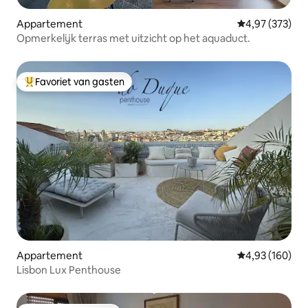
Appartement
Gemiddelde beo
4,97 (373)
Opmerkelijk terras met uitzicht op het aquaduct.
Favoriet van gasten
Topfavoriet van gasten
Appartement
Gemiddelde beo
4,93 (160)
Lisbon Lux Penthouse