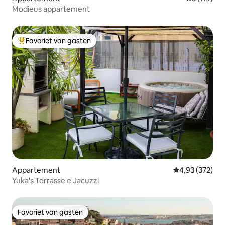
Modieus appartement
Favoriet van gasten
Topfavoriet van gasten
Appartement
Gemiddelde beo
4,93 (372)
Yuka's Terrasse e Jacuzzi
Favoriet van gasten
Favoriet van gasten