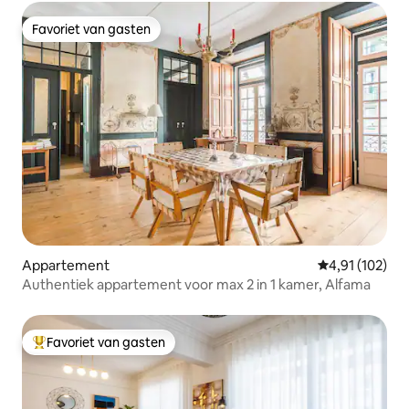
Favoriet van gasten
Favoriet van gasten
Appartement
Gemiddelde beo
4,91 (102)
Authentiek appartement voor max 2 in 1 kamer, Alfama
Favoriet van gasten
Topfavoriet van gasten