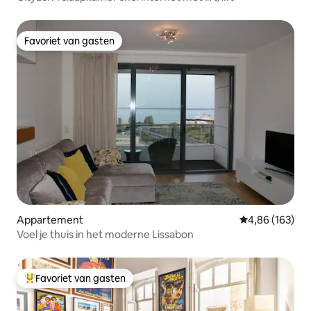
Favoriet van gasten
Favoriet van gasten
Appartement
Gemiddelde beo
4,86 (163)
Voel je thuis in het moderne Lissabon
Favoriet van gasten
Topfavoriet van gasten