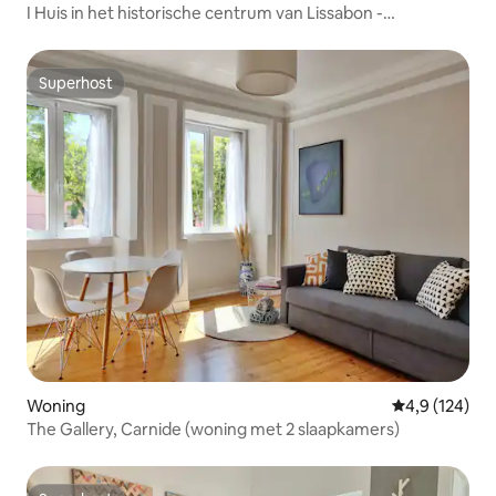
I Huis in het historische centrum van Lissabon -
airconditioning
Superhost
Superhost
Woning
Gemiddelde be
4,9 (124)
The Gallery, Carnide (woning met 2 slaapkamers)