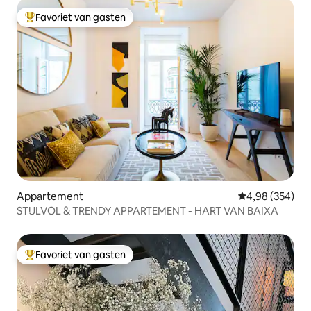
Favoriet van gasten
Topfavoriet van gasten
Appartement
Gemiddelde beo
4,98 (354)
STIJLVOL & TRENDY APPARTEMENT - HART VAN BAIXA
Favoriet van gasten
Topfavoriet van gasten