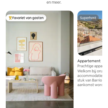
en meer.
Favoriet van gasten
Superhost
Topfavoriet van gasten
Superhost
Appartement
Prachtige apparte
op het kasteel/de 
Welkom bij onze p
accommodatie gel
stuk van Barrio An
aankomst wordt u
een modern appar
comfort dat u nod
perfect verblijf. 
appartement is vo
2025 en biedt twe