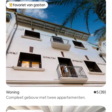
Favoriet van gasten
Topfavoriet van gasten
Woning
Gemiddelde
5 (39)
Compleet gebouw met twee appartementen.