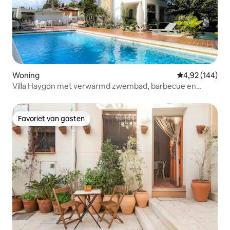
Woning
Gemiddelde beo
4,92 (144)
Villa Haygon met verwarmd zwembad, barbecue en
sauna
Favoriet van gasten
Favoriet van gasten