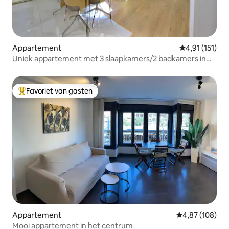
Appartement
Gemiddelde be
4,91 (151)
Uniek appartement met 3 slaapkamers/2 badkamers in
het stadscentrum
Favoriet van gasten
Topfavoriet van gasten
Appartement
Gemiddelde beo
4,87 (108)
Mooi appartement in het centrum