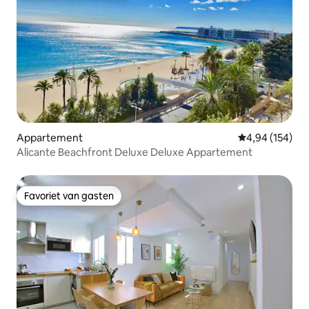
Appartement
Gemiddelde beo
4,94 (154)
Alicante Beachfront Deluxe Deluxe Appartement
Favoriet van gasten
Favoriet van gasten