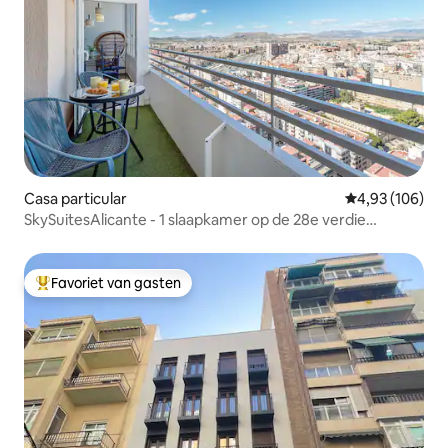
Casa particular
Gemiddelde beo
4,93 (106)
SkySuitesAlicante - 1 slaapkamer op de 28e verdie
verdieping
Favoriet van gasten
Topfavoriet van gasten