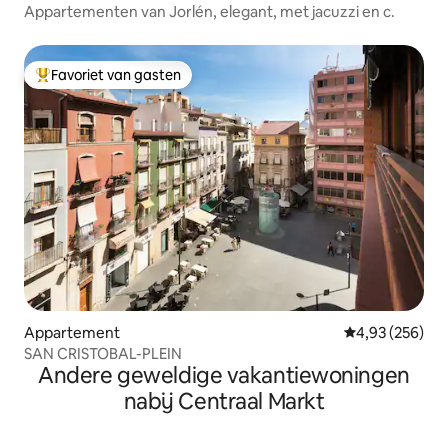
Appartementen van Jorlén, elegant, met jacuzzi en c.
Favoriet van gasten
Topfavoriet van gasten
Appartement
Gemiddelde beo
4,93 (256)
SAN CRISTOBAL-PLEIN
Andere geweldige vakantiewoningen
nabij Centraal Markt