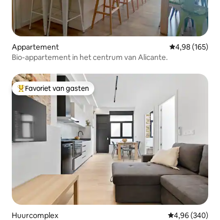
Appartement
Gemiddelde beo
4,98 (165)
Bio-appartement in het centrum van Alicante.
Favoriet van gasten
Topfavoriet van gasten
Huurcomplex
Gemiddelde beo
4,96 (340)