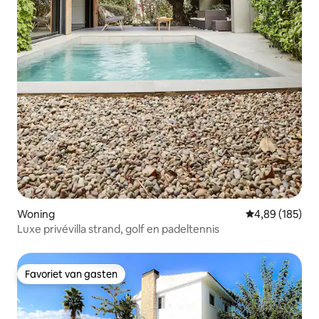
Woning
Gemiddelde beo
4,89 (185)
Luxe privévilla strand, golf en padeltennis
Favoriet van gasten
Favoriet van gasten