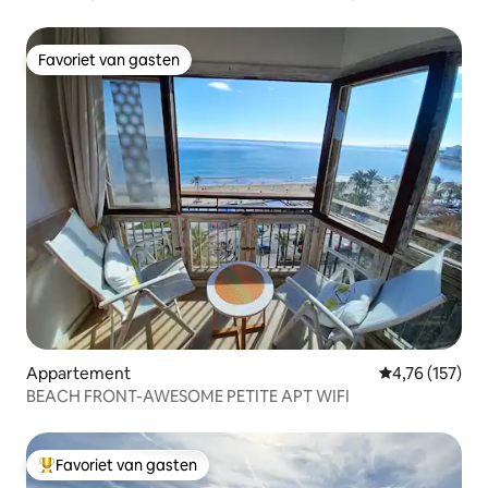
golven
Favoriet van gasten
Favoriet van gasten
Appartement
Gemiddelde beo
4,76 (157)
BEACH FRONT-AWESOME PETITE APT WIFI
Favoriet van gasten
Topfavoriet van gasten