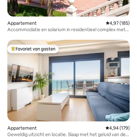
Appartement
Gemiddelde beo
4,97 (185)
Accommodatie en solarium in residentieel complex met
zwembad.
Favoriet van gasten
Topfavoriet van gasten
Appartement
Gemiddelde beo
4,94 (179)
Geweldig uitzicht en locatie. Slaap met het geluid van de