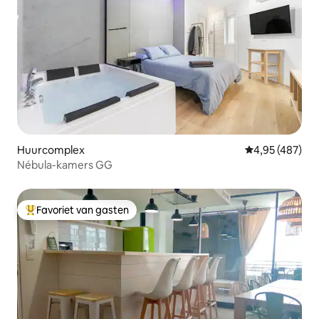
Huurcomplex
Gemiddelde beo
4,95 (487)
Nébula-kamers GG
Favoriet van gasten
Topfavoriet van gasten