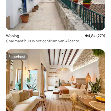
Woning
Gemiddelde beo
4,84 (279)
Charmant huis in het centrum van Alicante
Superhost
Superhost