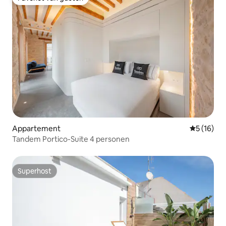
Favoriet van gasten
Appartement
Gemiddelde
5 (16)
Tandem Portico-Suite 4 personen
Superhost
Superhost