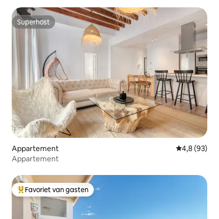
Superhost
Superhost
Appartement
Gemiddelde b
4,8 (93)
Appartement
Favoriet van gasten
Topfavoriet van gasten