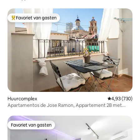
Favoriet van gasten
Topfavoriet van gasten
Huurcomplex
Gemiddelde beo
4,93 (730)
Apartamentos de Jose Ramon, Appartement 2B met...
Favoriet van gasten
Favoriet van gasten