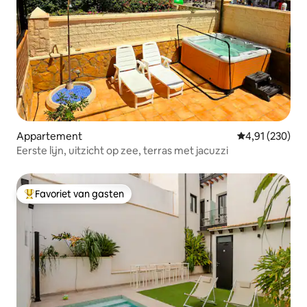
Appartement
Gemiddelde beo
4,91 (230)
Eerste lijn, uitzicht op zee, terras met jacuzzi
Favoriet van gasten
Topfavoriet van gasten