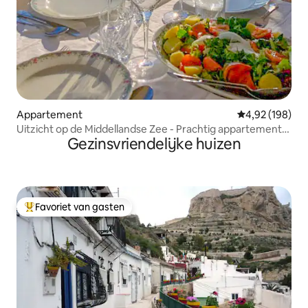
Appartement
Gemiddelde beo
4,92 (198)
Uitzicht op de Middellandse Zee - Prachtig appartement
Gezinsvriendelijke huizen
met 2 slaapkamers.
Favoriet van gasten
Topfavoriet van gasten