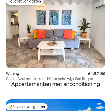
Favoriet van gasten
Favoriet van gasten
Woning
Gemiddelde be
4,9 (105)
Casita Azul met terras - Historische wijk San Roque
Appartementen met airconditioning
Favoriet van gasten
Topfavoriet van gasten