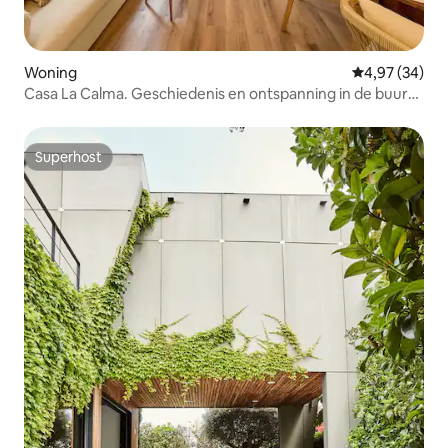
Woning
Gemiddelde be
4,97 (34)
Casa La Calma. Geschiedenis en ontspanning in de buurt
van het centrum.
Superhost
Superhost