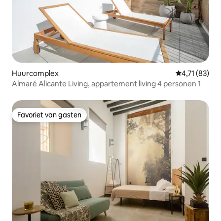
Huurcomplex
Gemiddelde be
4,71 (83)
Almaré Alicante Living, appartement living 4 personen 1
Favoriet van gasten
Favoriet van gasten