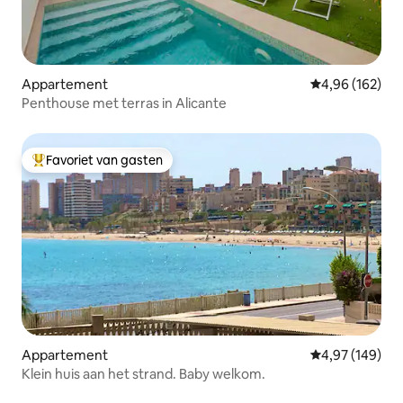
Appartement
Gemiddelde beo
4,96 (162)
Penthouse met terras in Alicante
Favoriet van gasten
Topfavoriet van gasten
Appartement
Gemiddelde beo
4,97 (149)
Klein huis aan het strand. Baby welkom.