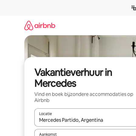
Ga
direct
naar
inhoud
Vakantieverhuur in
Mercedes
Vind en boek bijzondere accommodaties op
Airbnb
Locatie
Wanneer er suggesties beschikbaar zijn, maak je 
Aankomst