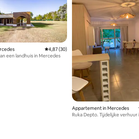
eling van 5 uit 5, 4 recensies
ercedes
Gemiddelde beoordeling van 4,87 uit 5, 30 r
4,87 (30)
an een landhuis in Mercedes
Appartement in Mercedes
Ruka Depto. Tijdelijke verhuur 
Mercedes