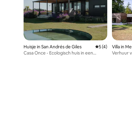
Huisje in San Andrés de Giles
Gemiddelde beoord
5 (4)
Villa in M
Casa Once - Ecologisch huis in een
Verhuur v
afgesloten buurt