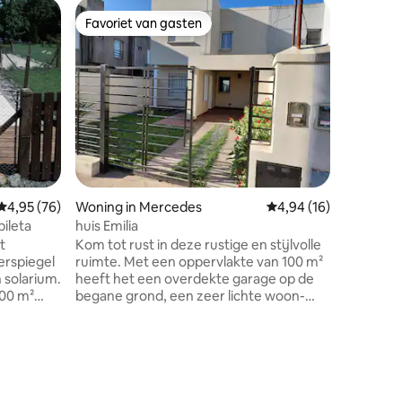
Huisje i
Favoriet van gasten
Favor
Favoriet van gasten
Topfavo
Landhuis 
Onze hut 
plattelan
Mercedes
en een u
een eetkame
badkamer
de grote kam
La Teodora een plek om te on
en te gen
Gemiddelde beoordeling van 4,95 uit 5, 76 recensies
4,95 (76)
Woning in Mercedes
Gemiddelde beoordelin
4,94 (16)
Pampas. 
tweepers
ileta
huis Emilia
en met e
t
Kom tot rust in deze rustige en stijlvolle
hebben o
erspiegel
ruimte. Met een oppervlakte van 100 m²
n solarium.
heeft het een overdekte garage op de
500 m²
begane grond, een zeer lichte woon-
ébos en
eetkamer-keuken met airconditioning,
arbecues
een toilet en een patio met een park en
 is er een
grill. Boven is de grote slaapkamer met
ecensies
tegreerde
airconditioning, slaapkamer met twee
ee
bedden, grote badkamer en overloop.
irectTV,
Gelegen in een woonwijk op 12 blokken