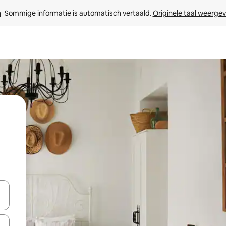
Sommige informatie is automatisch vertaald. 
Originele taal weerge
een keuze met je de pijltjestoetsen omhoog en omlaag, óf door te tik