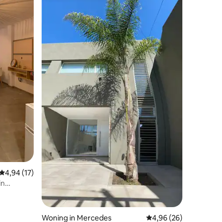
ecensies
Gemiddelde beoordeling van 4,94 uit 5, 17 recensies
4,94 (17)
in
Woning in Mercedes
Gemiddelde beoordelin
4,96 (26)