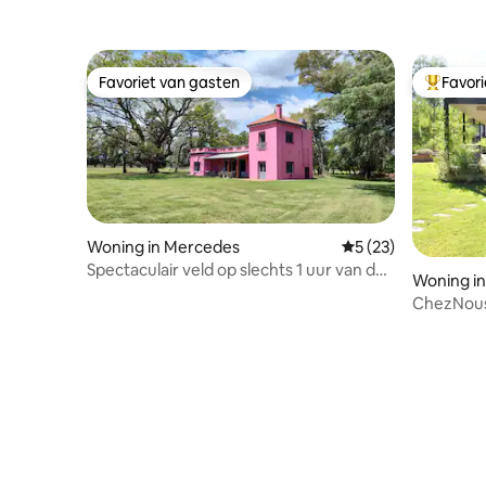
Favoriet van gasten
Favor
Favoriet van gasten
Topfavor
Woning in Mercedes
Gemiddelde beoorde
5 (23)
Spectaculair veld op slechts 1 uur van de
Woning i
hoofdstad. Wifi
ChezNous Casa
Mercede