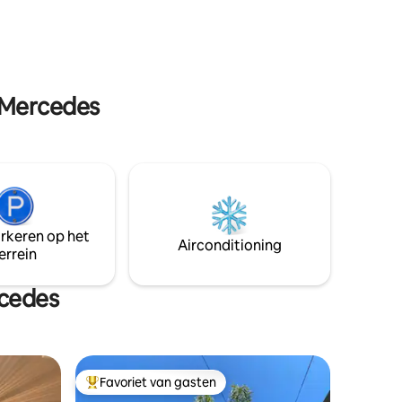
eer koel
van het centrum, een gebied uitgerust
dkamer en
met een verscheidenheid aan winkels en
bed,
toeristische attracties
n Mercedes
arkeren op het
Airconditioning
errein
rcedes
Favoriet van gasten
Topfavoriet van gasten