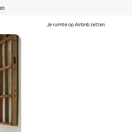
ven
Je ruimte op Airbnb zetten
ken of swipen.