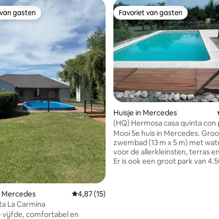
 van gasten
Favoriet van gasten
 van gasten
Favoriet van gasten
Huisje in Mercedes
(HQ) Hermosa casa quinta con p
Mooi 5e huis in Mercedes. Groo
zwembad (13 m x 5 m) met wat
voor de allerkleinsten, terras e
Er is ook een groot park van 4.
met een voetbalveld, een priv
kinderspelletjes. Ideaal voor b
met familie of vrienden. Binnen
n Mercedes
Gemiddelde beoordeling van 4,87 uit 5, 15 r
4,87 (15)
geweldige sfeer met een geïn
ta La Carmina
keuken en woonkamer met tw
 vijfde, comfortabel en
tweepersoonsfutons. Tv met D
 van 4,98 uit 5, 45 recensies