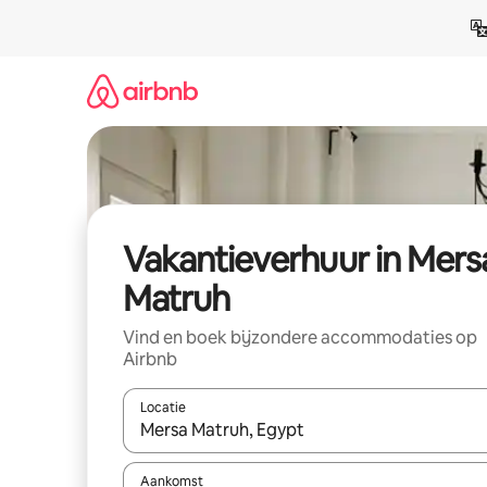
Ga
direct
naar
inhoud
Vakantieverhuur in Mers
Matruh
Vind en boek bijzondere accommodaties op
Airbnb
Locatie
Wanneer er suggesties beschikbaar zijn, maak je 
Aankomst