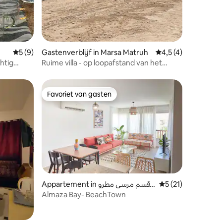
recensies
Gemiddelde beoordeling van 5 uit 5, 9 recensies
5 (9)
Gastenverblijf in Marsa Matruh
Gemiddelde beoordel
4,5 (4)
htig
Ruime villa - op loopafstand van het
strand
Favoriet van gasten
Favoriet van gasten
Appartement in قسم مرسى مطرو
Gemiddelde beoorde
5 (21)
ح
Almaza Bay- BeachTown
ecensies