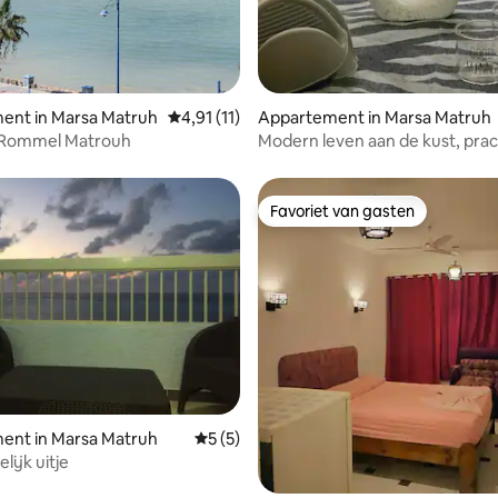
ent in Marsa Matruh
Gemiddelde beoordeling van 4,91 uit 5, 11 
4,91 (11)
Appartement in Marsa Matruh
s Rommel Matrouh
Modern leven aan de kust, prac
buiten de stad ​𓅓
Favoriet van gasten
Favoriet van gasten
ent in Marsa Matruh
Gemiddelde beoordeling van 5 uit 5, 5 r
5 (5)
lijk uitje