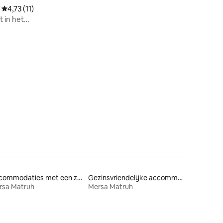
Gemiddelde beoordeling van 4,73 uit 5, 11 recensies
4,73 (11)
 in het
Accommodaties met een zwembad
Gezinsvriendelijke accommodaties
rsa Matruh
Mersa Matruh