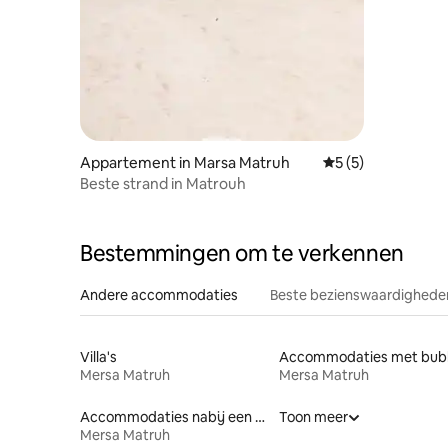
Appartement in Marsa Matruh
Gemiddelde beoord
5 (5)
Beste strand in Matrouh
Bestemmingen om te verkennen
Andere accommodaties
Beste bezienswaardigheden
Villa's
Mersa Matruh
Mersa Matruh
Accommodaties nabij een strand
Toon meer
Mersa Matruh