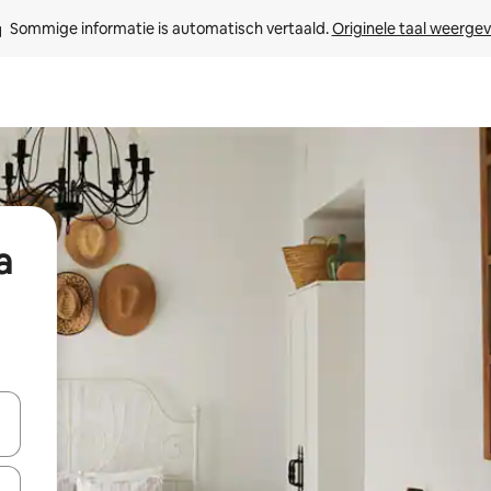
Sommige informatie is automatisch vertaald. 
Originele taal weerge
a
een keuze met je de pijltjestoetsen omhoog en omlaag, óf door te tik