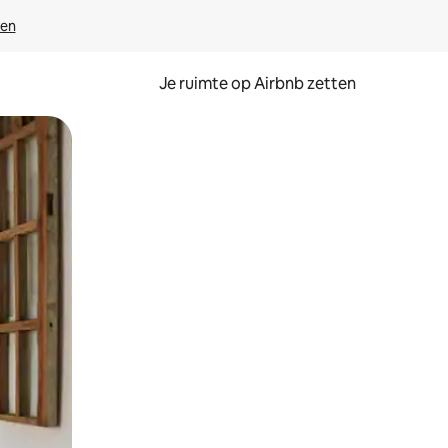
ven
Je ruimte op Airbnb zetten
ken of swipen.