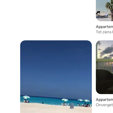
Appartem
Tot zien
Appartem
Onvergete