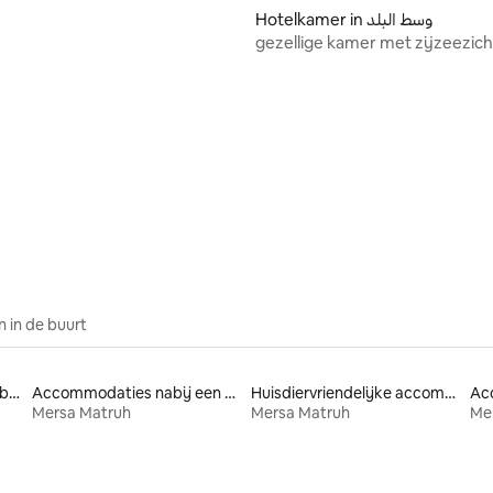
Hotelkamer in وسط البلد
gezellige kamer met zijzeezicht
midden van Matrouh
eling van 5 uit 5, 5 recensies
 in de buurt
Accommodaties met bubbelbad
Accommodaties nabij een meer
Huisdiervriendelijke accommodaties
Mersa Matruh
Mersa Matruh
Me