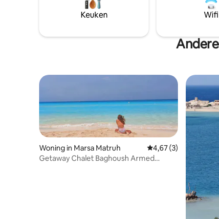
lokale be
restauran
Keuken
Wifi
verblijf b
luxe.
Andere
Woning in Marsa Matruh
Gemiddelde beoordeli
4,67 (3)
Getaway Chalet Baghoush Armed
Forces, Sidi Heneish