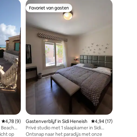
Favoriet van gasten
Favor
Favoriet van gasten
Topfavo
Almaza B
Stijlvol 
Bay met 
badkamer
Geniet v
schommel
queensize
wifi, bor
werkplek.
met vaat
droger, 
en strijk
voor een
verblijf 
Gemiddelde beoordeling van 4,78 uit 5, 9 recensies
4,78 (9)
Gastenverblijf in Sidi Heneish
Gemiddelde beoordelin
4,94 (17)
 Beach
Privé studio met 1 slaapkamer in Sidi
Henesh (El Abd)
icht op
Ontsnap naar het paradijs met onze