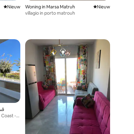
Nieuwe accommodatie
Nieuw
Woning in Marsa Matruh
Nieuwe accommoda
Nieuw
villagio in porto matrouh
قسم 
Coast -