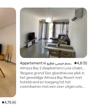
Woning
Superho
Superho
Luxe vil
toegang 
Luxe vill
noordkus
parkeerp
strand. D
drie bad
woonkeuk
met marm
zijn voor
verwarmi
ecensies
Appartement in قسم مرسى مطرو
Gemiddelde beoordel
4,8 (5)
voor max
ح
steenwor
Almaza Bay 2 slaapkamers Luxe chalet
restaura
op de begane grond
'Begane grond' Een gloednieuwe plek in
Perfect 
het geweldige Almaza Bay Resort met
vakantie.
hotelstrand en toegang tot het
zwembad en met een zeer uitgeruste
keuken, waaronder: Convectie Pizza
Oven& Magnetron. Ingebouwde
elektrische oven. Elektrische grill. Touch
Gemiddelde beoordeling van 4,75 uit 5, 4 recensies
4,75 (4)
elektrische ingebouwde kookplaat. BBQ-