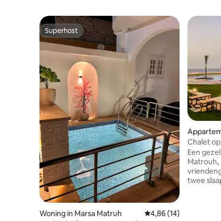
Superhost
Superhost
Appartem
Chalet op
gezinnen
Een gezel
Matrouh, 
vriendeng
twee slaa
comfortab
uitgerus
voorzien 
Woning in Marsa Matruh
Gemiddelde beoordeling
4,86 (14)
gasten en