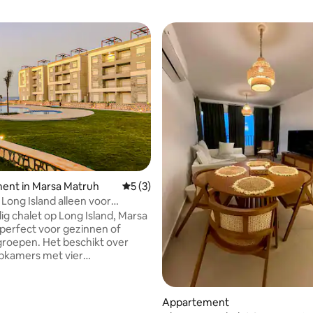
ent in Marsa Matruh
Gemiddelde beoordeling van 5 uit 5, 3 r
5 (3)
 Long Island alleen voor
lig chalet op Long Island, Marsa
perfect voor gezinnen of
roepen. Het beschikt over
pkamers met vier
ele bedden en twee volledig
te badkamers. De woonkamer is
van een slaapbank voor extra
 van 4,86 uit 5, 14 recensies
Appartement
 een goed uitgeruste keuken