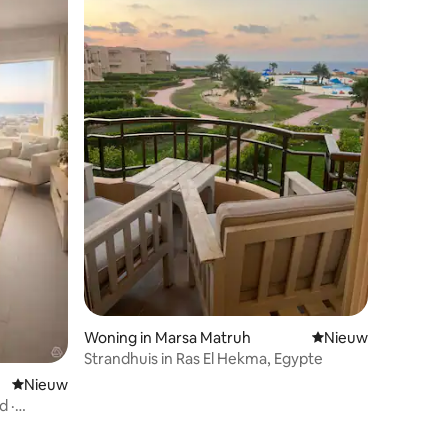
Woning in Marsa Matruh
Nieuwe accommoda
Nieuw
Strandhuis in Ras El Hekma, Egypte
Nieuwe accommodatie
Nieuw
d ·
en