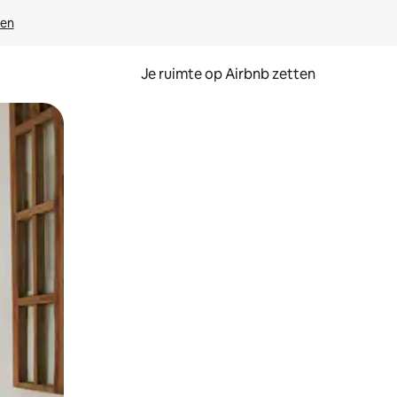
ven
Je ruimte op Airbnb zetten
ken of swipen.