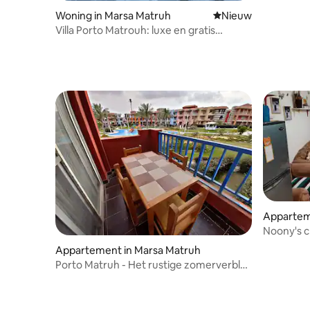
Woning in Marsa Matruh
Nieuwe accommoda
Nieuw
Villa Porto Matrouh: luxe en gratis
diensten. Boek nu
Appartem
Noony's c
Appartement in Marsa Matruh
Porto Matruh - Het rustige zomerverblijf
van je gezin