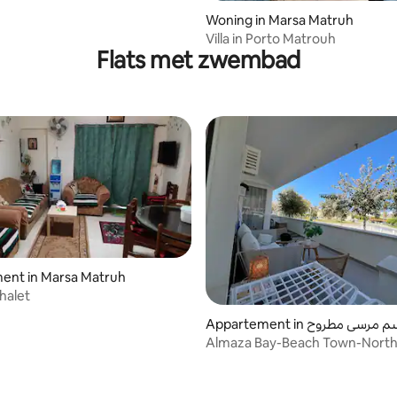
tie
Woning in Marsa Matruh
Villa in Porto Matrouh
Flats met zwembad
ent in Marsa Matruh
halet
Appartement in مرسى مطروح
Almaza Bay-Beach Town-North 
Prime Locatie