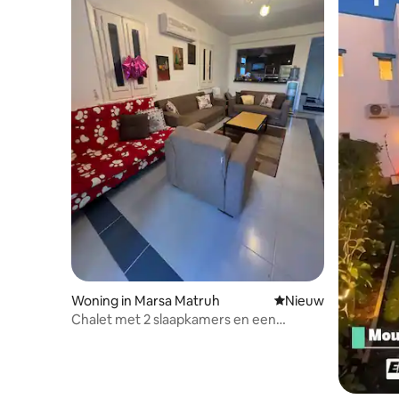
Woning in Marsa Matruh
Nieuwe accommoda
Nieuw
Chalet met 2 slaapkamers en een
enorme tuin in MENA 4