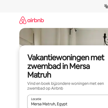
Ga
direct
naar
inhoud
Vakantiewoningen met
zwembad in Mersa
Matruh
Vind en boek bijzondere woningen met een
zwembad op Airbnb
Locatie
Wanneer er suggesties beschikbaar zijn, maak je 