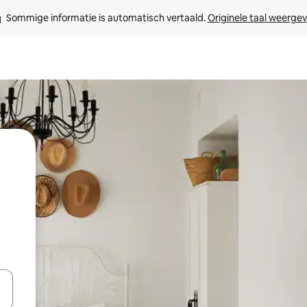
Sommige informatie is automatisch vertaald. 
Originele taal weerge
een keuze met je de pijltjestoetsen omhoog en omlaag, óf door te tik