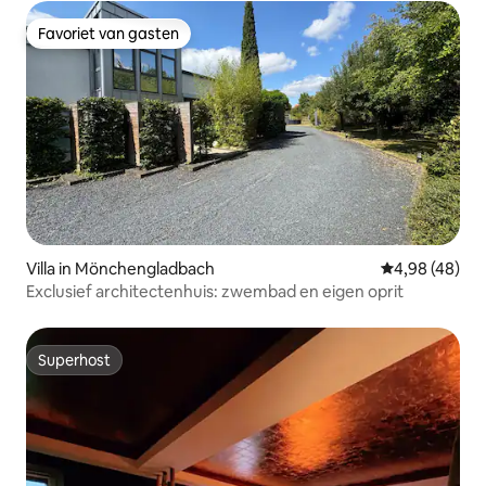
Favoriet van gasten
Favoriet van gasten
Villa in Mönchengladbach
Gemiddelde be
4,98 (48)
Exclusief architectenhuis: zwembad en eigen oprit
Superhost
Superhost