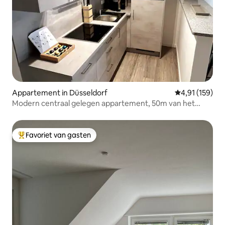
Appartement in Düsseldorf
Gemiddelde beo
4,91 (159)
Modern centraal gelegen appartement, 50m van het
station
Favoriet van gasten
Topfavoriet van gasten