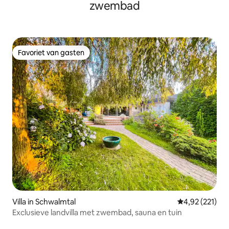
zwembad
Favoriet van gasten
Favoriet van gasten
Villa in Schwalmtal
Gemiddelde beo
4,92 (221)
Exclusieve landvilla met zwembad, sauna en tuin