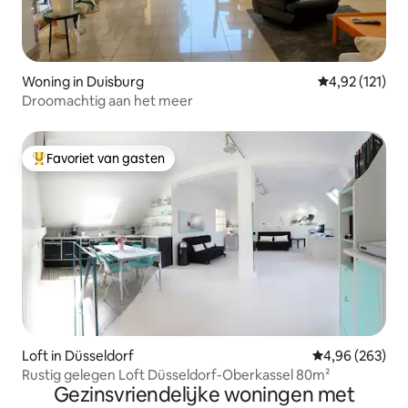
Woning in Duisburg
Gemiddelde beo
4,92 (121)
Droomachtig aan het meer
Favoriet van gasten
Topfavoriet van gasten
Loft in Düsseldorf
Gemiddelde beo
4,96 (263)
Rustig gelegen Loft Düsseldorf-Oberkassel 80m²
Gezinsvriendelijke woningen met