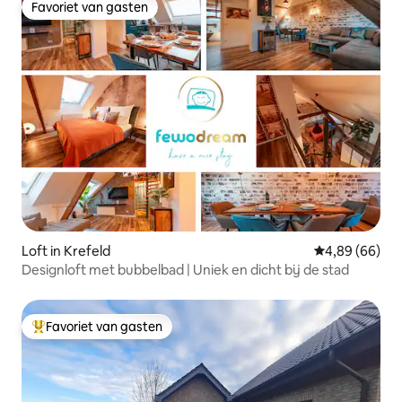
Favoriet van gasten
Favoriet van gasten
Loft in Krefeld
Gemiddelde be
4,89 (66)
Designloft met bubbelbad | Uniek en dicht bij de stad
Favoriet van gasten
Topfavoriet van gasten