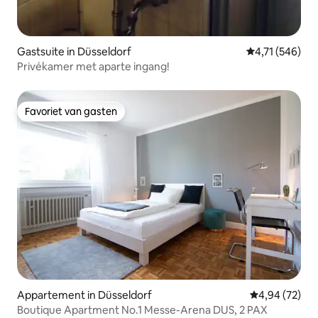
Gastsuite in Düsseldorf
Gemiddelde beo
4,71 (546)
Privékamer met aparte ingang!
Favoriet van gasten
Favoriet van gasten
Appartement in Düsseldorf
Gemiddelde be
4,94 (72)
Boutique Apartment No.1 Messe-Arena DUS, 2 PAX