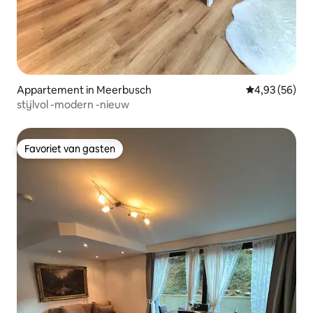
Appartement in Meerbusch
Gemiddelde be
4,93 (56)
stijlvol -modern -nieuw
Favoriet van gasten
Favoriet van gasten