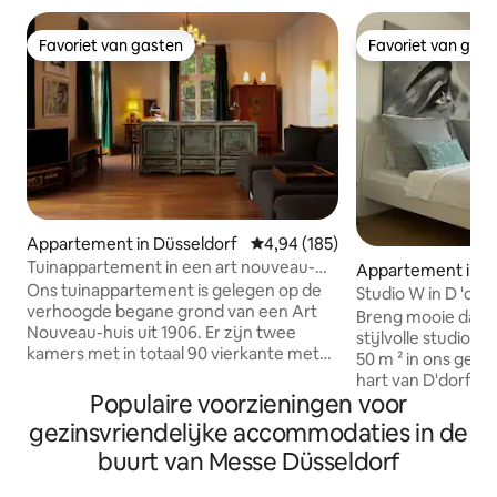
Favoriet van gasten
Favoriet van gas
Favoriet van gasten
Favoriet van gas
Appartement in Düsseldorf
Gemiddelde beoordeling van 4,94
4,94 (185)
Tuinappartement in een art nouveau-
Appartement in D
huis in het centrum
Ons tuinappartement is gelegen op de
Studio W in D 'dor
verhoogde begane grond van een Art
Breng mooie dage
Nouveau-huis uit 1906. Er zijn twee
stijlvolle studio 
kamers met in totaal 90 vierkante meter
50 m ² in ons gead
beschikbaar voor je verblijf. Een
hart van D'dorf-Ka
woonkamer en slaapkamer en een
Populaire voorzieningen voor
beschikbaar voor 4-5 
keuken-woonkamer Alle ramen en het
enkele minuten ben 
gezinsvriendelijke accommodaties in de
zonnige terras hebben uitzicht op de
onmiddellijk naar
buurt van Messe Düsseldorf
tuin. Onze bibliotheek nodigt je uit om te
Düsseldorf, de ha
lezen. Geniet van ontspannen en ruim
Ruhrgebied met bu