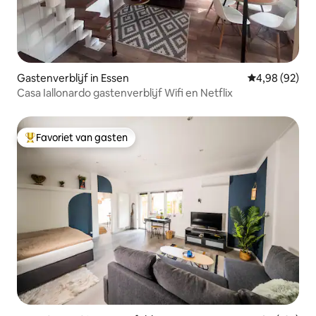
Gastenverblijf in Essen
Gemiddelde be
4,98 (92)
Casa Iallonardo gastenverblijf Wifi en Netflix
Favoriet van gasten
Topfavoriet van gasten