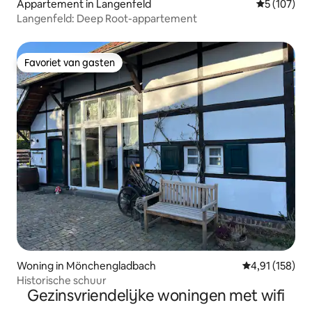
Appartement in Langenfeld
Gemiddelde 
5 (107)
Langenfeld: Deep Root-appartement
Favoriet van gasten
Favoriet van gasten
Woning in Mönchengladbach
Gemiddelde beo
4,91 (158)
Historische schuur
Gezinsvriendelijke woningen met wifi