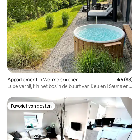
Appartement in Wermelskirchen
Gemiddelde
5 (83)
Luxe verblijf in het bos in de buurt van Keulen | Sauna en
zwembad
Favoriet van gasten
Favoriet van gasten