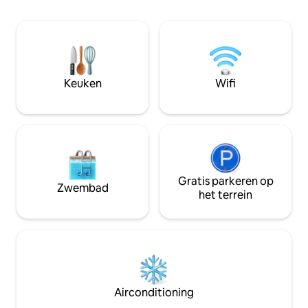
wonen op een rustige locatie in het
De luchthaven, he
centrum van Düsseldorf. Van de grote
en de belangrijkst
shaker tafel kan ook gebruik gemaakt
binnen bereik. De
worden voor vergaderingen met 6
Kaiserswerth biedt
personen.
en de Rijn buiten 
Keuken
Wifi
Gratis parkeren op
Zwembad
het terrein
Airconditioning