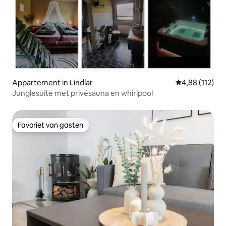
Appartement in Lindlar
Gemiddelde beo
4,88 (112)
Junglesuite met privésauna en whirlpool
Favoriet van gasten
Favoriet van gasten