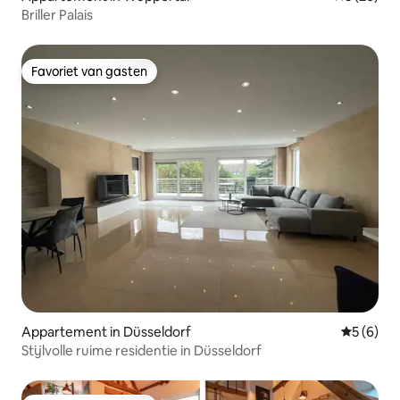
Briller Palais
Favoriet van gasten
Favoriet van gasten
Appartement in Düsseldorf
Gemiddeld
5 (6)
Stijlvolle ruime residentie in Düsseldorf