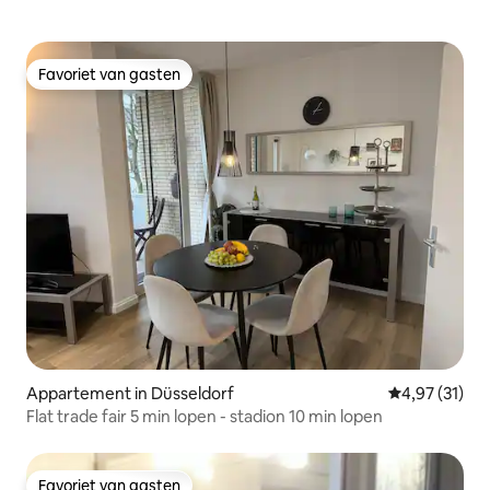
Favoriet van gasten
Favoriet van gasten
Appartement in Düsseldorf
Gemiddelde be
4,97 (31)
Flat trade fair 5 min lopen - stadion 10 min lopen
Favoriet van gasten