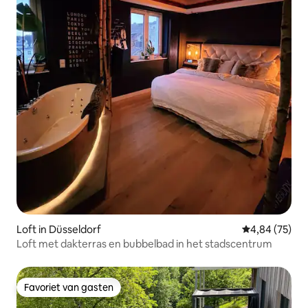
Loft in Düsseldorf
Gemiddelde be
4,84 (75)
Loft met dakterras en bubbelbad in het stadscentrum
Favoriet van gasten
Favoriet van gasten