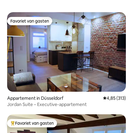
Favoriet van gasten
Favoriet van gasten
Appartement in Düsseldorf
Gemiddelde beo
4,85 (313)
Jordan Suite – Executive-appartement
Favoriet van gasten
Topfavoriet van gasten