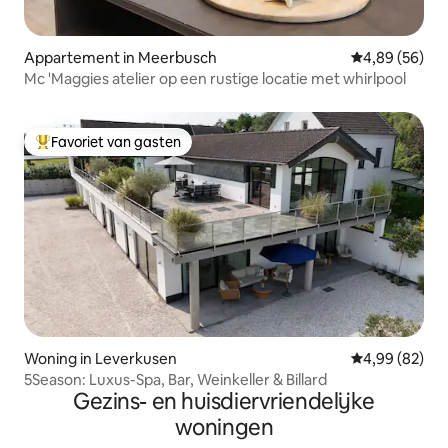
Appartement in Meerbusch
Gemiddelde be
4,89 (56)
Mc 'Maggies atelier op een rustige locatie met whirlpool
Favoriet van gasten
Topfavoriet van gasten
Woning in Leverkusen
Gemiddelde be
4,99 (82)
5Season: Luxus-Spa, Bar, Weinkeller & Billard
Gezins- en huisdiervriendelijke
woningen