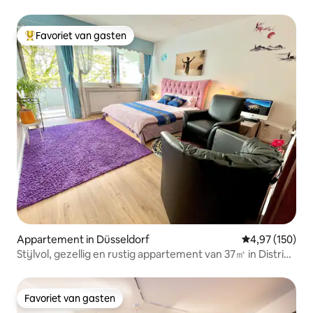
Düsseldorf!
Favoriet van gasten
Topfavoriet van gasten
Appartement in Düsseldorf
Gemiddelde beo
4,97 (150)
Stijlvol, gezellig en rustig appartement van 37㎡ in District
1
Favoriet van gasten
Favoriet van gasten