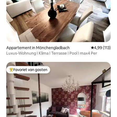
Appartement in Mönchengladbach
Gemiddelde beo
4,99 (113)
Luxus-Wohnung I Klima I Terrasse I Pool I max4 Per
Favoriet van gasten
Topfavoriet van gasten