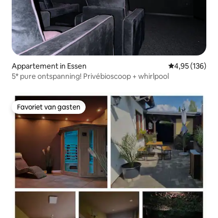
Appartement in Essen
Gemiddelde beo
4,95 (136)
5* pure ontspanning! Privébioscoop + whirlpool
Favoriet van gasten
Favoriet van gasten