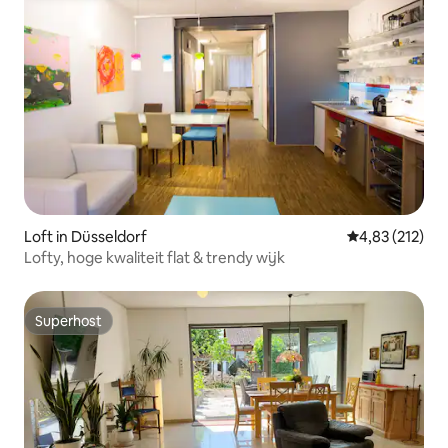
Loft in Düsseldorf
Gemiddelde beo
4,83 (212)
Lofty, hoge kwaliteit flat & trendy wijk
Superhost
Superhost