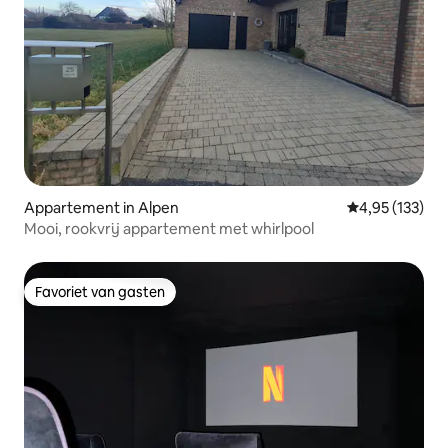
Appartement in Alpen
Gemiddelde beo
4,95 (133)
Mooi, rookvrij appartement met whirlpool
Favoriet van gasten
Favoriet van gasten