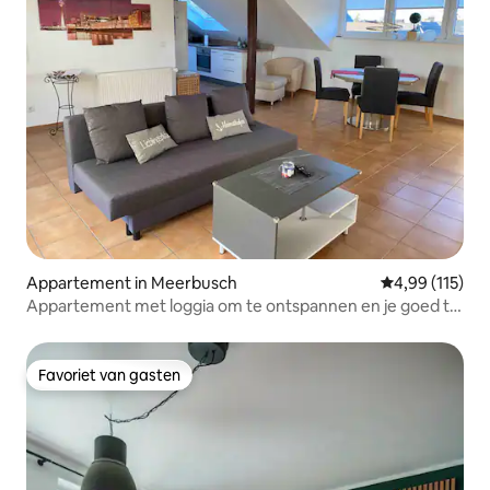
Appartement in Meerbusch
Gemiddelde beo
4,99 (115)
Appartement met loggia om te ontspannen en je goed te
voelen.
Favoriet van gasten
Favoriet van gasten