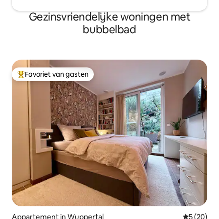
Gezinsvriendelijke woningen met
bubbelbad
Favoriet van gasten
Topfavoriet van gasten
Appartement in Wuppertal
Gemiddelde
5 (20)