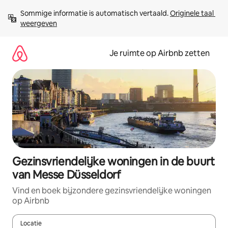
Ga
Sommige informatie is automatisch vertaald. 
Originele taal 
direct
weergeven
naar
inhoud
Je ruimte op Airbnb zetten
Gezinsvriendelijke woningen in de buurt
van Messe Düsseldorf
Vind en boek bijzondere gezinsvriendelijke woningen
op Airbnb
Locatie