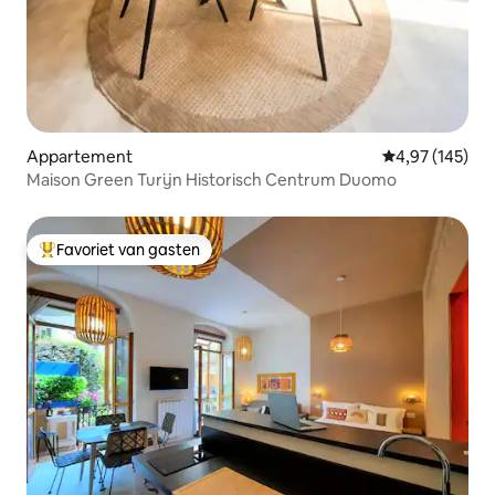
Appartement
Gemiddelde beo
4,97 (145)
Maison Green Turijn Historisch Centrum Duomo
Favoriet van gasten
Topfavoriet van gasten