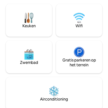
badkamers en ke
aangenaam verblijf. Ideaal voor stellen
bevindt zich op d
en single. Of je nu de
voetgangerseiland
bezienswaardigheden van de stad
vol met winkels, c
verkent of voor zakelijke
Openbare parkeer
bijeenkomsten, dit appartement is de
betaald op Piazza
Keuken
Wifi
perfecte uitvalsbasis voor je verblijf
buurt. De supermar
paar meter van hu
Gratis parkeren op
Zwembad
het terrein
Airconditioning