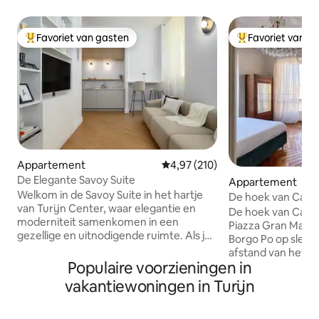
Favoriet van gasten
Favoriet van g
Topfavoriet van gasten
Topfavoriet van 
Appartement
Gemiddelde beoordeling van 4,97
4,97 (210)
De Elegante Savoy Suite
Appartement
Welkom in de Savoy Suite in het hartje
De hoek van Casa
van Turijn Center, waar elegantie en
De hoek van Casa V
moderniteit samenkomen in een
Piazza Gran Madre 
gezellige en uitnodigende ruimte. Als je
Borgo Po op slech
naar binnen gaat, word je gefascineerd
afstand van het sta
door de architectonische schoonheid
Populaire voorzieningen in
appartement, zee
die je omringt, een perfecte mix van
bevindt zich op d
vakantiewoningen in Turijn
historische charme en eigentijds design.
(trap met lift) va
De stijlvolle, volledig uitgeruste suite
en bestaat uit dri
biedt ultiem comfort enzorgt voor een