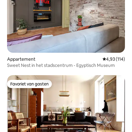
Appartement
Gemiddelde beo
4,93 (114)
Sweet Nest in het stadscentrum - Egyptisch Museum
Favoriet van gasten
Favoriet van gasten