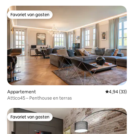
Favoriet van gasten
Favoriet van gasten
Appartement
Gemiddelde be
4,94 (33)
Attico45 – Penthouse en terras
Favoriet van gasten
Favoriet van gasten