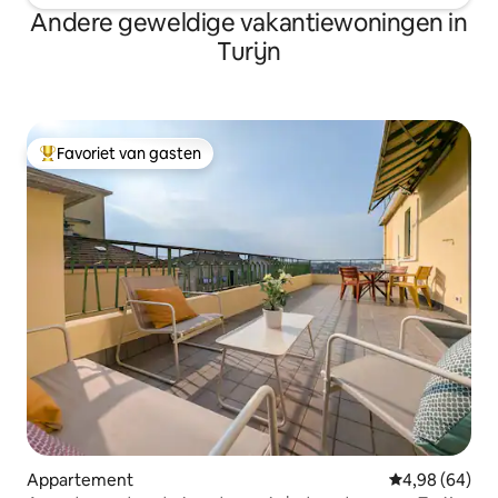
Andere geweldige vakantiewoningen in
Turijn
Favoriet van gasten
Topfavoriet van gasten
Appartement
Gemiddelde be
4,98 (64)