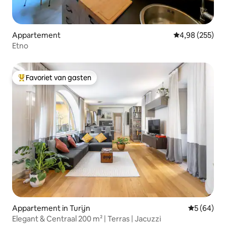
Appartement
Gemiddelde beo
4,98 (255)
Etno
Favoriet van gasten
Topfavoriet van gasten
Appartement in Turijn
Gemiddelde
5 (64)
Elegant & Centraal 200 m² | Terras | Jacuzzi