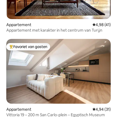
Appartement
Gemiddelde be
4,98 (41)
Appartement met karakter in het centrum van Turijn
Favoriet van gasten
Topfavoriet van gasten
Appartement
Gemiddelde be
4,94 (31)
Vittoria 19 – 200 m San Carlo-plein – Egyptisch Museum