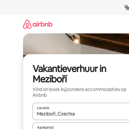
Ga
direct
naar
inhoud
Vakantieverhuur in
Meziboří
Vind en boek bijzondere accommodaties op
Airbnb
Locatie
Wanneer er suggesties beschikbaar zijn, maak je 
Aankomst