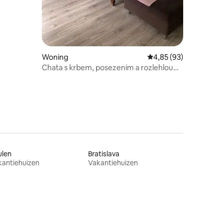
ecensies
Woning
Gemiddelde beoordelin
4,85 (93)
Chata s krbem, posezením a rozlehlou
zahradou
ulen
Bratislava
kantiehuizen
Vakantiehuizen