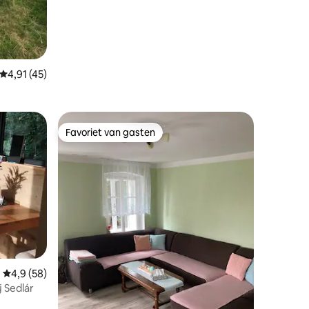
Gemiddelde beoordeling van 4,91 uit 5, 45 recensies
4,91 (45)
Favoriet van gasten
Favoriet van gasten
Gemiddelde beoordeling van 4,9 uit 5, 58 recensies
4,9 (58)
 Sedlár