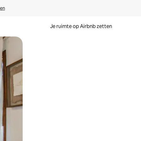
ven
Je ruimte op Airbnb zetten
ken of swipen.