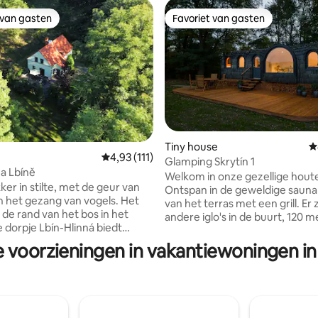
 van gasten
Favoriet van gasten
 van gasten
Favoriet van gasten
Tiny house
G
Gemiddelde beoordeling van 4,93 uit 5, 111 
4,93 (111)
Glamping Skrytín 1
van 4,99 uit 5, 102 recensies
a Lbíně
Welkom in onze gezellige houte
er in stilte, met de geur van
Ontspan in de geweldige sauna
n het gezang van vogels. Het
van het terras met een grill. Er 
 de rand van het bos in het
andere iglo's in de buurt, 120 m
e dorpje Lbín-Hlinná biedt
verderop. Alle naalden hebben 
rust en ontspanning midden in
zijn gelegen in het pittoresk
e voorzieningen in vakantiewoningen in
r van het Boheemse Hoogland.
Centrale Bergen, in de buurt v
et hele omheinde terrein met
Pravcicka Gate, Print Rocks en
 vijver en beek helemaal voor
schoonheden. Dompel jezelf onder in de
 plek is ideaal voor gasten die
stilte van de natuur; vind rust 
rtragen, even willen ontsnappen
Kijk hoe de schapen in de buur