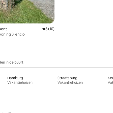
ment
Gemiddelde beoordeling van 5 uit 5, 10 r
5 (10)
oning Silencio
en in de buurt
Hamburg
Straatsburg
Ke
Vakantiehuizen
Vakantiehuizen
Va