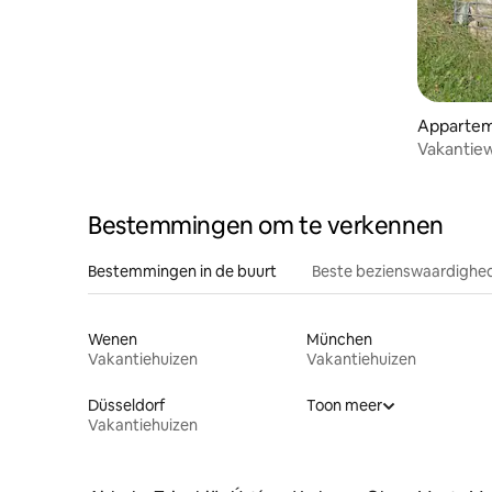
Apparte
Vakantiew
Bestemmingen om te verkennen
Bestemmingen in de buurt
Beste bezienswaardighed
Wenen
München
Vakantiehuizen
Vakantiehuizen
Düsseldorf
Toon meer
Vakantiehuizen