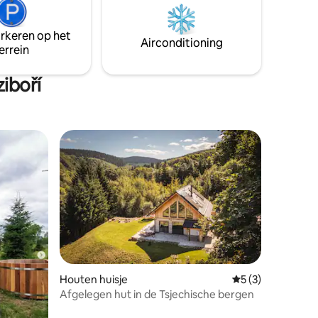
dan 60
voor gasten en het huis ligt op slechts
lpt ons om
350 meter afstand.
eel
arkeren op het
Airconditioning
gen.
errein
iboří
ecensies
Houten huisje
Gemiddelde beoord
5 (3)
Afgelegen hut in de Tsjechische bergen