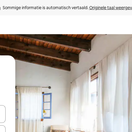
Sommige informatie is automatisch vertaald. 
Originele taal weerge
een keuze met je de pijltjestoetsen omhoog en omlaag, óf door te tik