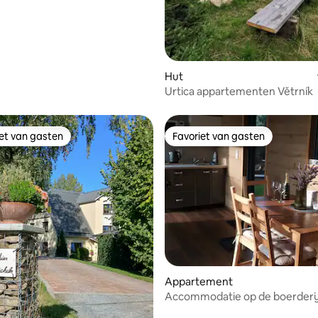
Hut
Urtica appartementen Větrník
iet van gasten
Favoriet van gasten
iet van gasten
Favoriet van gasten
 van 4,93 uit 5, 29 recensies
Appartement
Accommodatie op de boerderij