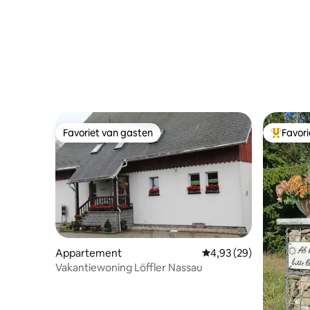
Favoriet van gasten
Favor
Favoriet van gasten
Topfavor
Appartement
Gemiddelde beoordeling
4,93 (29)
Vakantiewoning Löffler Nassau