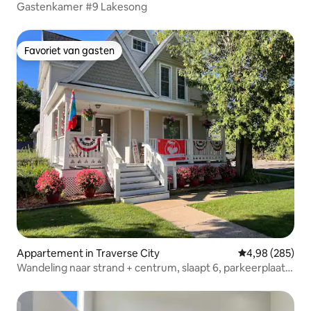
Gastenkamer #9 Lakesong
Favoriet van gasten
Favoriet van gasten
Appartement in Traverse City
Gemiddelde beo
4,98 (285)
Wandeling naar strand + centrum, slaapt 6, parkeerplaats
– #1