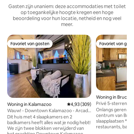
Gasten zijn unaniem: deze accommodaties met toilet
op toegankelijke hoogte kregen een hoge
beoordeling voor hun locatie, netheid en nog veel
meer.
Favoriet van gasten
Favoriet van gas
Favoriet van gasten
Favoriet van gas
Woning in Bruce C
Privé 5-sterrenwo
Woning in Kalamazoo
Gemiddelde beoordeling van 4,93
4,93 (309)
+ parkeerplaats
Onlangs gerenovee
Wauw! - Downtown Kalamazoo - Arcade
centrum van Bruce C
op de 3e verdieping!
Dit huis met 4 slaapkamers en 2
slaapplaatsen *Op
badkamers heeft alles wat je nodig hebt!
restaurants, bars
We zijn twee blokken verwijderd van
*Naast sneeuwscoo
het prachtige Downtown Kalamazoo,