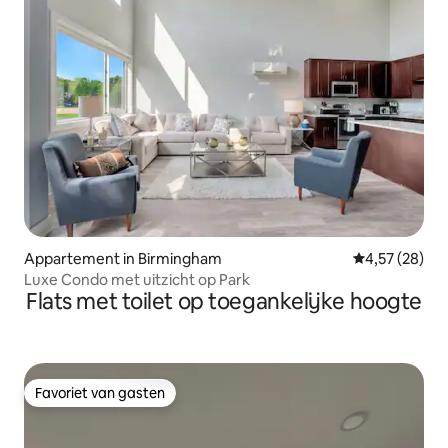
Appartement in Birmingham
Gemiddelde be
4,57 (28)
Luxe Condo met uitzicht op Park
Flats met toilet op toegankelijke hoogte
Favoriet van gasten
Favoriet van gasten