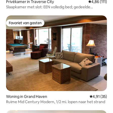
Privékamer in Traverse City
Gemiddelde beo
4,86 (111)
Slaapkamer met slot: EEN volledig bed; gedeelde
badkamer
Favoriet van gasten
Favoriet van gasten
Woning in Grand Haven
Gemiddelde be
4,91 (35)
Ruime Mid Century Modern, 1/2 mi. lopen naar het strand