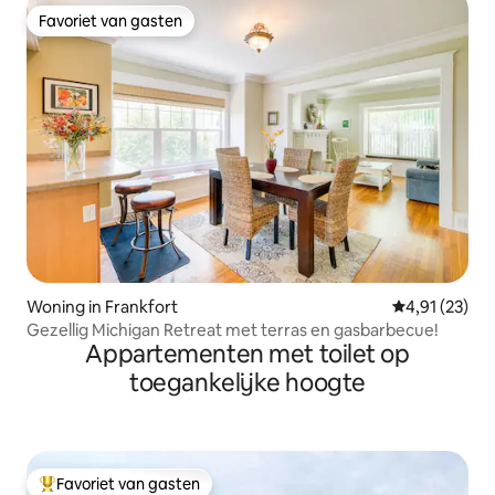
Favoriet van gasten
Favoriet van gasten
Woning in Frankfort
Gemiddelde be
4,91 (23)
Gezellig Michigan Retreat met terras en gasbarbecue!
Appartementen met toilet op
toegankelijke hoogte
Favoriet van gasten
Topfavoriet van gasten