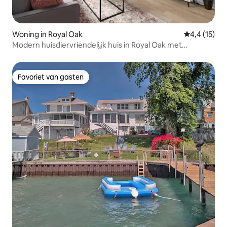
Woning in Royal Oak
Gemiddelde b
4,4 (15)
Modern huisdiervriendelijk huis in Royal Oak met
achtertuin
Favoriet van gasten
Favoriet van gasten