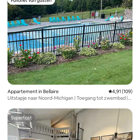
Favoriet van gasten
Favoriet van gasten
Appartement in Bellaire
Gemiddelde beo
4,91 (109)
Uitstapje naar Noord-Michigan | Toegang tot zwembad |
Golf + skiën
Superhost
Superhost