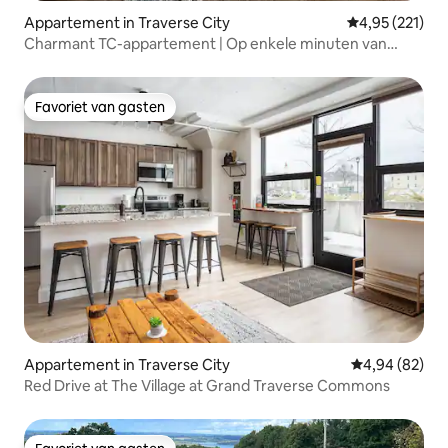
Appartement in Traverse City
Gemiddelde beo
4,95 (221)
Charmant TC-appartement | Op enkele minuten van
wijnmakerijen en Waterfro
Favoriet van gasten
Favoriet van gasten
Appartement in Traverse City
Gemiddelde be
4,94 (82)
Red Drive at The Village at Grand Traverse Commons