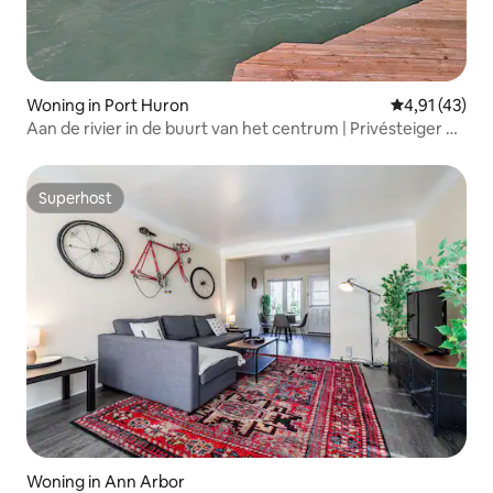
Woning in Port Huron
Gemiddelde be
4,91 (43)
Aan de rivier in de buurt van het centrum | Privésteiger en
serre
Superhost
Superhost
Woning in Ann Arbor