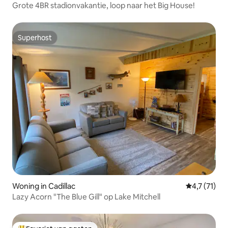
Grote 4BR stadionvakantie, loop naar het Big House!
Superhost
Superhost
Woning in Cadillac
Gemiddelde 
4,7 (71)
Lazy Acorn "The Blue Gill" op Lake Mitchell