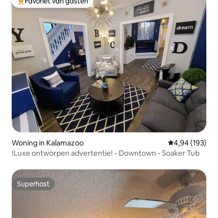
Favoriet van gasten
Topfavoriet van gasten
Woning in Kalamazoo
Gemiddelde beo
4,94 (193)
!Luxe ontworpen advertentie! - Downtown - Soaker Tub
Superhost
Superhost