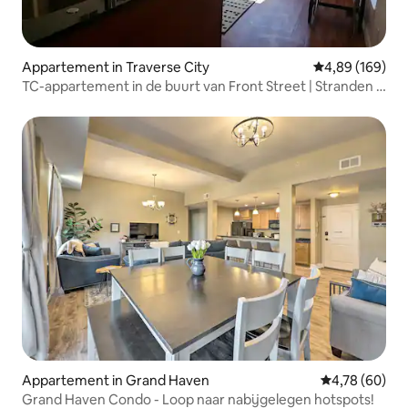
Appartement in Traverse City
Gemiddelde beo
4,89 (169)
TC-appartement in de buurt van Front Street | Stranden +
Wine Country
Appartement in Grand Haven
Gemiddelde be
4,78 (60)
Grand Haven Condo - Loop naar nabijgelegen hotspots!