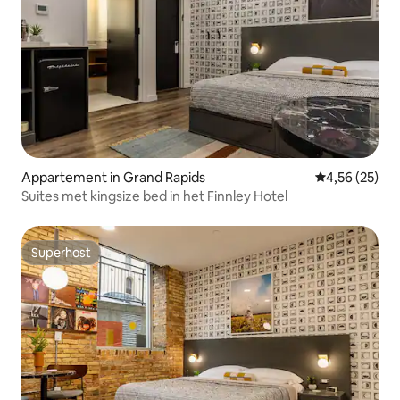
Appartement in Grand Rapids
Gemiddelde be
4,56 (25)
Suites met kingsize bed in het Finnley Hotel
Superhost
Superhost