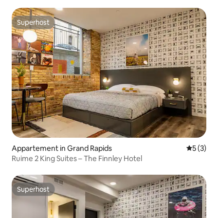
Superhost
Superhost
Appartement in Grand Rapids
Gemiddeld
5 (3)
Ruime 2 King Suites – The Finnley Hotel
Superhost
Superhost