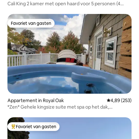
Cali King 2 kamer met open haard voor 5 personen (4
volwassenen)
Favoriet van gasten
Favoriet van gasten
Appartement in Royal Oak
Gemiddelde beo
4,89 (253)
*Zen* Gehele kingsize suite met spa op het dak,
@MicroLux
Favoriet van gasten
Topfavoriet van gasten