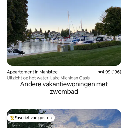
Appartement in Manistee
Gemiddelde beo
4,99 (196)
Uitzicht op het water, Lake Michigan Oasis
Andere vakantiewoningen met
zwembad
Favoriet van gasten
Topfavoriet van gasten