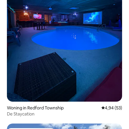
Woning in Redford Township
Gemiddelde be
4,94 (53)
De Staycation