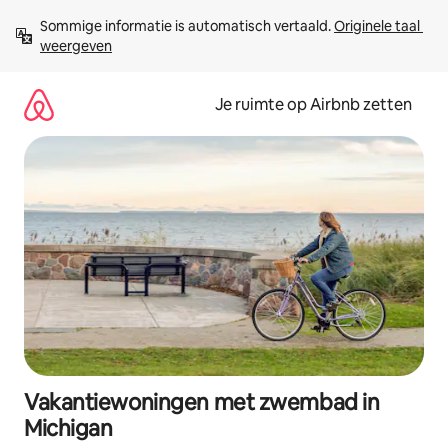
Ga
Sommige informatie is automatisch vertaald. 
Originele taal 
direct
weergeven
naar
inhoud
Je ruimte op Airbnb zetten
Vakantiewoningen met zwembad in
Michigan