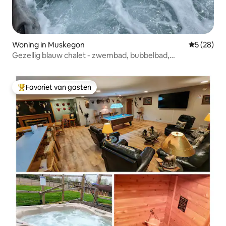
Woning in Muskegon
Gemiddelde
5 (28)
Gezellig blauw chalet - zwembad, bubbelbad,
infraroodsauna,
Favoriet van gasten
Topfavoriet van gasten