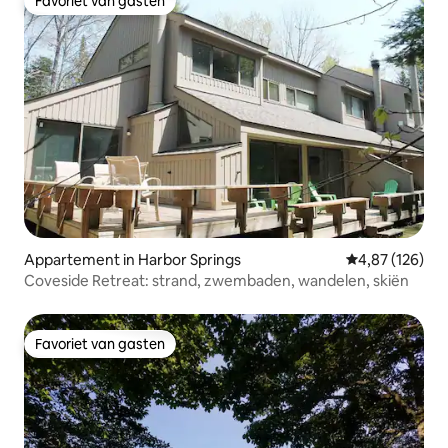
Favoriet van gasten
Favoriet van gasten
Appartement in Harbor Springs
Gemiddelde beo
4,87 (126)
Coveside Retreat: strand, zwembaden, wandelen, skiën
Favoriet van gasten
Favoriet van gasten