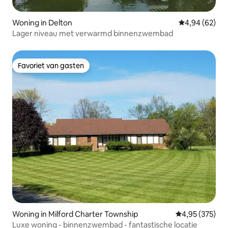
Woning in Delton
Gemiddelde be
4,94 (62)
Lager niveau met verwarmd binnenzwembad
Favoriet van gasten
Favoriet van gasten
Woning in Milford Charter Township
Gemiddelde beo
4,95 (375)
Luxe woning - binnenzwembad - fantastische locatie