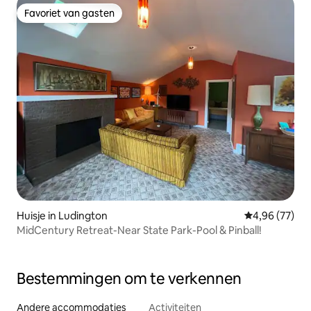
Favoriet van gasten
Favoriet van gasten
Huisje in Ludington
Gemiddelde be
4,96 (77)
MidCentury Retreat-Near State Park-Pool & Pinball!
Bestemmingen om te verkennen
Andere accommodaties
Activiteiten