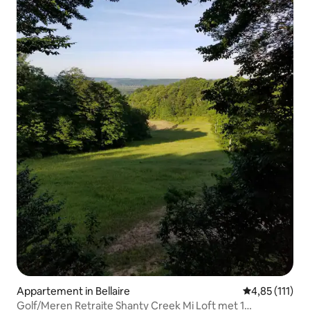
Appartement in Bellaire
Gemiddelde be
4,85 (111)
Golf/Meren Retraite Shanty Creek Mi Loft met 1