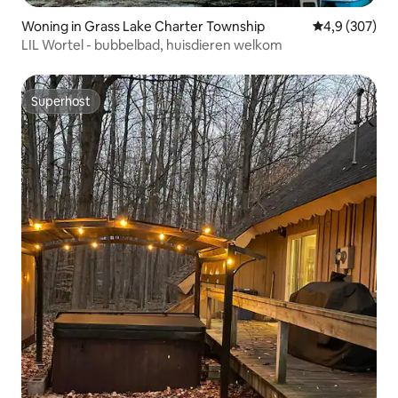
Woning in Grass Lake Charter Township
Gemiddelde be
4,9 (307)
LIL Wortel - bubbelbad, huisdieren welkom
Superhost
Superhost