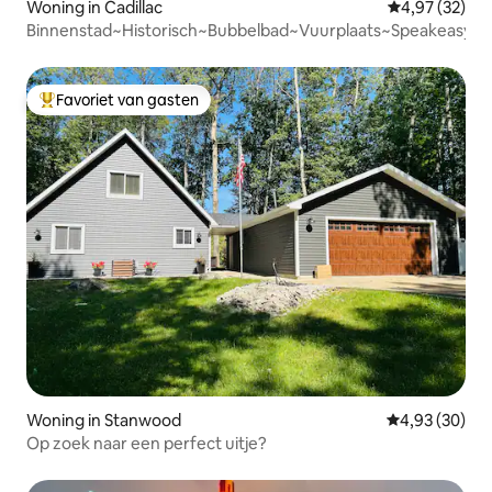
Woning in Cadillac
Gemiddelde be
4,97 (32)
Binnenstad~Historisch~Bubbelbad~Vuurplaats~Speakeasy~S
Favoriet van gasten
Topfavoriet van gasten
Woning in Stanwood
Gemiddelde be
4,93 (30)
Op zoek naar een perfect uitje?