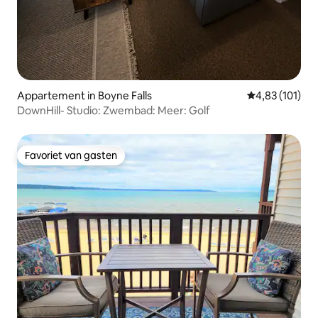
Appartement in Boyne Falls
Gemiddelde beo
4,83 (101)
DownHill- Studio: Zwembad: Meer: Golf
Favoriet van gasten
Favoriet van gasten