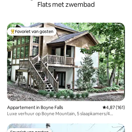
Flats met zwembad
Favoriet van gasten
Topfavoriet van gasten
Appartement in Boyne Falls
Gemiddelde beo
4,87 (161)
Luxe verhuur op Boyne Mountain, 5 slaapkamers/4
badkamers