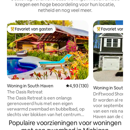
kregen een hoge beoordeling voor hun locatie,
netheid en nog veel meer.
Favoriet van gasten
Favoriet van g
Topfavoriet van gasten
Topfavoriet van 
Woning in South Haven
Gemiddelde beoordeling van 4,93
4,93 (130)
Woning in South 
The Oasis Retreat
Driftwood Shores-
The Oasis Retreat is een onlangs
herfstuitje!
Er worden al rese
gerenoveerd huis met een eigen
voor september en
verwarmd zwembad en bubbelbad, op
van een reis naar 
slechts vier blokken van het centrum
Haven aan de oeve
van South Haven en dicht bij de
Populaire voorzieningen voor woningen
Michiganmeer. Dri
stranden van Lake Michigan, de
charmante woning