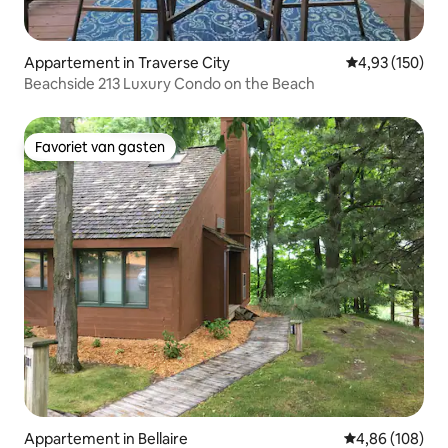
Appartement in Traverse City
Gemiddelde beo
4,93 (150)
Beachside 213 Luxury Condo on the Beach
Favoriet van gasten
Favoriet van gasten
Appartement in Bellaire
Gemiddelde beo
4,86 (108)