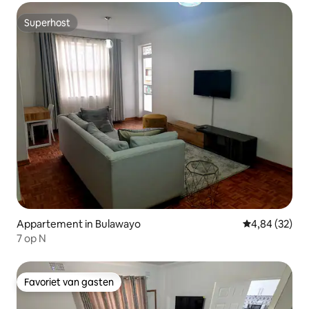
Superhost
Superhost
Appartement in Bulawayo
Gemiddelde be
4,84 (32)
7 op N
Favoriet van gasten
Favoriet van gasten