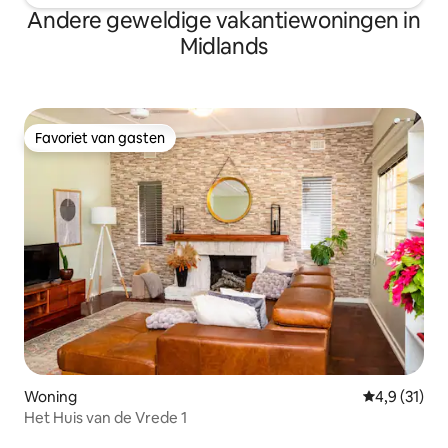
Andere geweldige vakantiewoningen in
Midlands
Favoriet van gasten
Favoriet van gasten
Woning
Gemiddelde b
4,9 (31)
Het Huis van de Vrede 1