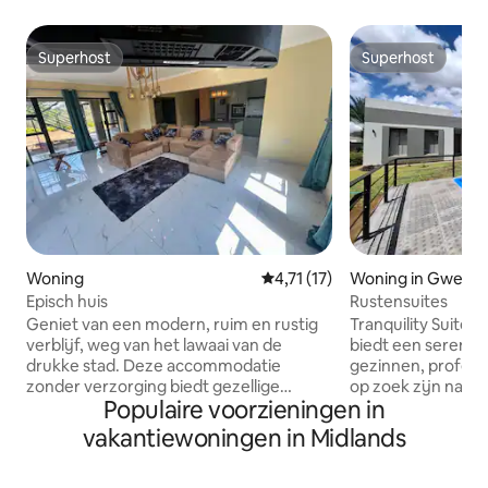
Superhost
Superhost
Superhost
Superhost
Woning
Gemiddelde beoordeling van 4,7
4,71 (17)
Woning in Gweru
Episch huis
Rustensuites
Geniet van een modern, ruim en rustig
Tranquility Suites
verblijf, weg van het lawaai van de
biedt een serene r
drukke stad. Deze accommodatie
gezinnen, profess
zonder verzorging biedt gezellige
op zoek zijn naar 
Populaire voorzieningen in
kamers waar je kunt ontspannen,
gemeubileerde sl
bijtanken en genieten van Netflix op
ensuite en een vo
vakantiewoningen in Midlands
aanvraag. ✅ 4 standaard
badkamer, lounge 
tweepersoonskamers ✅ 1 gezinskamer
keuken, genieten