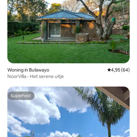
Woning in Bulawayo
Gemiddelde be
4,95 (64)
NoorVilla - Het serene uitje
Superhost
Superhost