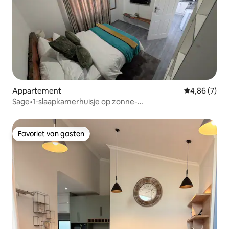
Appartement
Gemiddelde b
4,86 (7)
Sage•1‑slaapkamerhuisje op zonne-
energie•Boorput•Snelle wifi
Favoriet van gasten
Favoriet van gasten