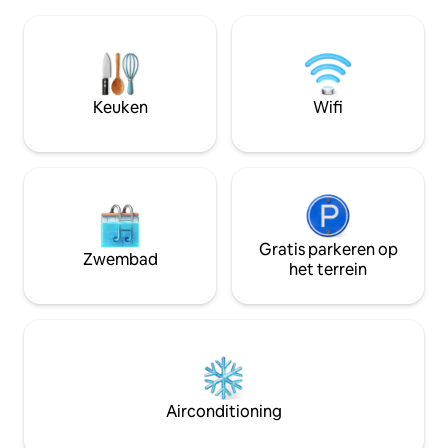
met eigen badkamer ✅ 2 x gedeelde
zoals warm water, w
badkamer ✅ 2 x gemeenschappelijk
een werkruimte. D
toilet ✅ Gemeenschappelijk balkon ✅
braaigebied, het 
Activiteitenruimte ✅ Keuken ✅
parkeergelegenhe
Familiekamer ✅ Eetkamer Garage
voor uitjes. Tranqui
voor✅ twee auto's Bezetting: Maximaal
korte loopafstand 
Keuken
Wifi
10 gasten (voor extra gasten kunnen
een rustige ontsn
extra kosten in rekening worden
gemakken.
gebracht). Neem contact op voor
speciale tarieven als u minder dan
5 bedden nodig heeft.
Gratis parkeren op
Zwembad
het terrein
Airconditioning