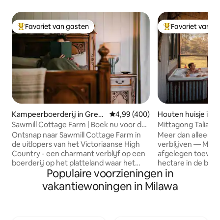
Favoriet van gasten
Favoriet van g
Topfavoriet van gasten
Topfavoriet van 
Kampeerboerderij in Greta
Gemiddelde beoordeling van 4,99
4,99 (400)
Houten huisje in E
South
Sawmill Cottage Farm | Boek nu voor de
Mittagong Talia | 
lente
sterrennachten
Ontsnap naar Sawmill Cottage Farm in
Meer dan alleen e
de uitlopers van het Victoriaanse High
verblijven — Mitta
Country - een charmant verblijf op een
afgelegen toevluc
boerderij op het platteland waar het
hectare in de bus
Populaire voorzieningen in
leven rustiger verloopt Het ligt op een
Chiltern-Mt Pilot N
boerderij in de Greta Valley en is de
minuten van Beec
vakantiewoningen in Milawa
perfecte uitvalsbasis om de regio King
om je te helpen to
Valley te verkennen. Geliefd bij gasten
Geniet van het bu
vanwege de open ruimte, warmte,
stilte van de bush
charme en het uitzicht over de vallei, het
haardvuur met een