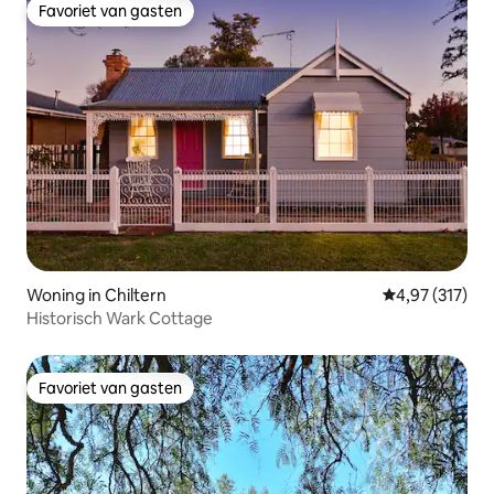
Favoriet van gasten
Favoriet van gasten
Woning in Chiltern
Gemiddelde beo
4,97 (317)
Historisch Wark Cottage
Favoriet van gasten
Favoriet van gasten