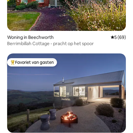
Woning in Beechworth
Gemiddelde
5 (69)
Berrimbillah Cottage - pracht op het spoor
Favoriet van gasten
Topfavoriet van gasten