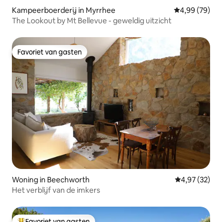
Kampeerboerderij in Myrrhee
Gemiddelde be
4,99 (79)
The Lookout by Mt Bellevue - geweldig uitzicht
Favoriet van gasten
Favoriet van gasten
Woning in Beechworth
Gemiddelde be
4,97 (32)
Het verblijf van de imkers
Favoriet van gasten