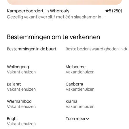
Kampeerboerderij in Whorouly
Gemiddelde 
5 (250)
Gezellig vakantieverblijf met één slaapkamer in
Whorouly!
Bestemmingen om te verkennen
Bestemmingen in de buurt
Beste bezienswaardigheden in de
Wollongong
Melbourne
Vakantiehuizen
Vakantiehuizen
Ballarat
Canberra
Vakantiehuizen
Vakantiehuizen
Warrnambool
Kiama
Vakantiehuizen
Vakantiehuizen
Bright
Toon meer
Vakantiehuizen