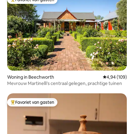
Topfavoriet van gasten
Woning in Beechworth
Gemiddelde beo
4,94 (109)
Mevrouw Martinelli's centraal gelegen, prachtige tuinen
Favoriet van gasten
Topfavoriet van gasten