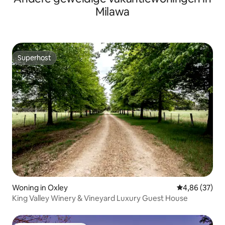
Milawa
Superhost
Superhost
Woning in Oxley
Gemiddelde be
4,86 (37)
King Valley Winery & Vineyard Luxury Guest House