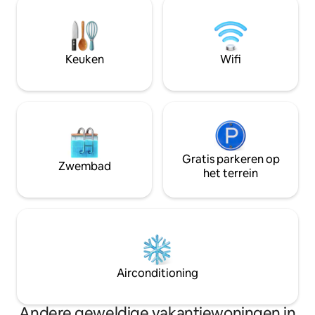
soort plek waar je zou willen dat je langer
boek. Geschikt vo
had geboekt. Verse eieren van de
personen. Het mee
boerderij en zelfgemaakt spek
koppels en volwa
aanwezig Warm op bij het vuur en
natuurlijke bosri
Keuken
Wifi
geniet van het simpele plezier van het
het oneffen terrei
ontdekken van een nieuwe plek.
het niet geschikt
de 12 jaar.
Gratis parkeren op
Zwembad
het terrein
Airconditioning
Andere geweldige vakantiewoningen in