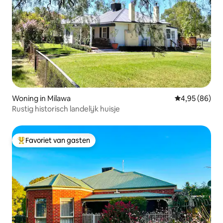
Woning in Milawa
Gemiddelde be
4,95 (86)
Rustig historisch landelijk huisje
Favoriet van gasten
Topfavoriet van gasten