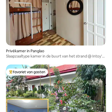
Privékamer in Panglao
Slaapzaaltype kamer in de buurt van het strand @ Intoy's
Place
Favoriet van gasten
Topfavoriet van gasten