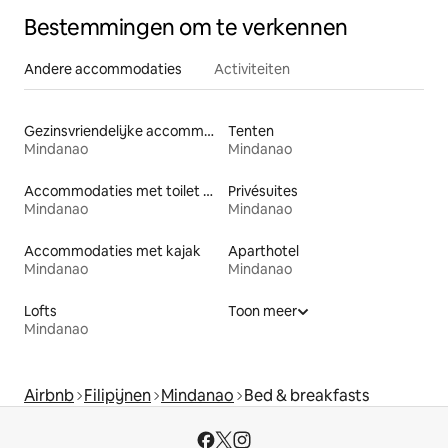
Bestemmingen om te verkennen
Andere accommodaties
Activiteiten
Gezinsvriendelijke accommodaties
Tenten
Mindanao
Mindanao
Accommodaties met toilet op toegankelijke hoogte
Privésuites
Mindanao
Mindanao
Accommodaties met kajak
Aparthotel
Mindanao
Mindanao
Lofts
Toon meer
Mindanao
Airbnb
Filipijnen
Mindanao
Bed & breakfasts