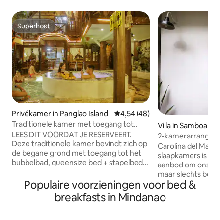
Superhost
Superhost
Privékamer in Panglao Island
Gemiddelde beoordeling van 4,5
4,54 (48)
Traditionele kamer met toegang tot
Villa in Samboan
bubbelbad, vlakbij het strand
LEES DIT VOORDAT JE RESERVEERT.
2-kamerarrangeme
Deze traditionele kamer bevindt zich op
Carolina del Mars
de begane grond met toegang tot het
slaapkamers is de 
bubbelbad, queensize bed + stapelbed,
aanbod om ons str
airco, badkamer met warm water, tv
maar slechts beperkt tot maximaal 4 tot
met Netflix, gratis ontbijt, dagelijkse
Populaire voorzieningen voor bed &
5 personen. De aangeboden
schoonmaak, wifi. Het is ook in de buurt
voorzieningen zijn
breakfasts in Mindanao
van de keuken waar het personeel eten
het huren van het 
bereidt. De plaats is gelegen in een
behalve dat je sle
vissersdorp, 2 minuten lopen naar het