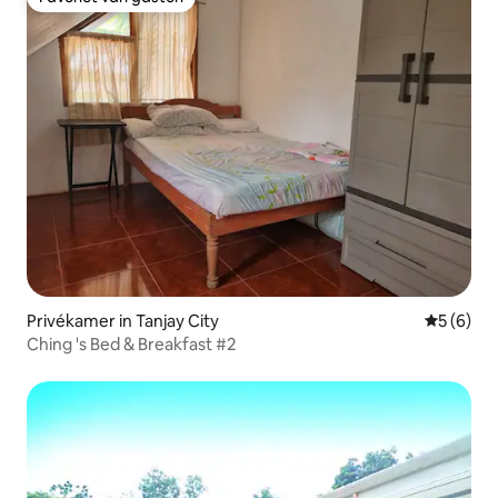
Favoriet van gasten
Privékamer in Tanjay City
Gemiddeld
5 (6)
Ching 's Bed & Breakfast #2