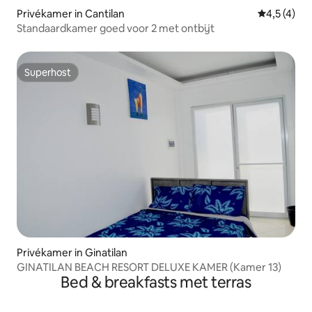
Privékamer in Cantilan
Gemiddelde 
4,5 (4)
Standaardkamer goed voor 2 met ontbijt
Superhost
Superhost
Privékamer in Ginatilan
GINATILAN BEACH RESORT DELUXE KAMER (Kamer 13)
Bed & breakfasts met terras