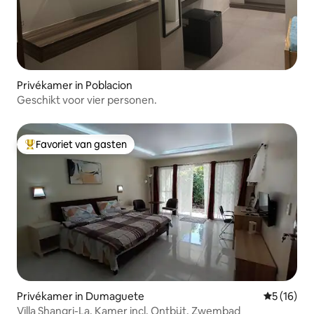
Privékamer in Poblacion
Geschikt voor vier personen.
Favoriet van gasten
Topfavoriet van gasten
Privékamer in Dumaguete
Gemiddelde
5 (16)
Villa Shangri-La, Kamer incl. Ontbijt, Zwembad