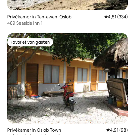
Privékamer in Tan-awan, Oslob
Gemiddelde beo
4,81 (334)
489 Seaside Inn 1
Favoriet van gasten
Favoriet van gasten
Privékamer in Oslob Town
Gemiddelde be
4,91 (98)