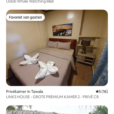
Oslob Whale Watching B&B
Favoriet van gasten
Favoriet van gasten
Privékamer in Tawala
Gemiddelde
5 (16)
UNKS HOUSE - GROTE PREMIUM KAMER 2 - PRIVÉ CR