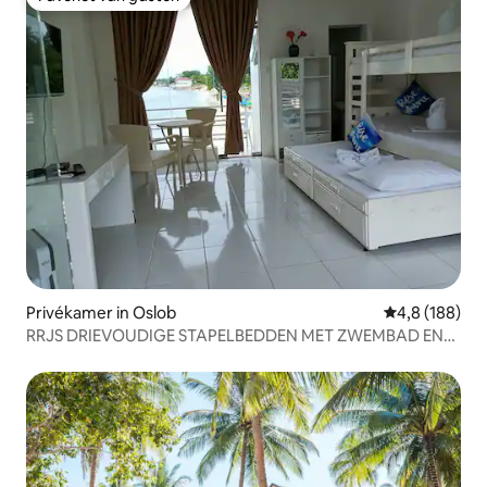
Favoriet van gasten
Privékamer in Oslob
Gemiddelde be
4,8 (188)
RRJS DRIEVOUDIGE STAPELBEDDEN MET ZWEMBAD EN
GRATIS ONTBIJT