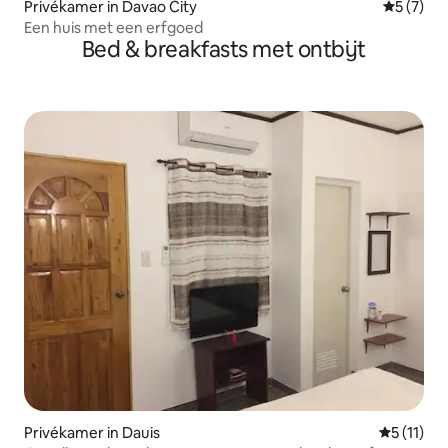
Privékamer in Davao City
Gemiddeld
5 (7)
Een huis met een erfgoed
Bed & breakfasts met ontbijt
Privékamer in Dauis
Gemiddeld
5 (11)