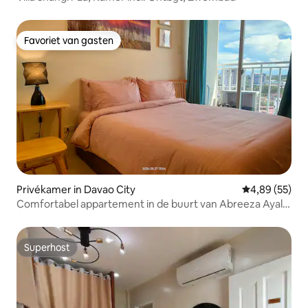
Favoriet van gasten
Favoriet van gasten
Privékamer in Davao City
Gemiddelde be
4,89 (55)
Comfortabel appartement in de buurt van Abreeza Ayala
Mall Downtown Davao
Superhost
Superhost