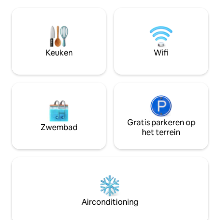
eenheden van de 4 v
openbare strand, 15 minuten lopen naar
accommodatie. De 
de grot. Het beste voor ouders met 2
voor jou en je kle
kinderen. Massages, restaurant,
tot 5. Minimumver
scooterverhuur, rondleidingen,
vereist. Ga naar o
beschikbaar voor jouw gemak. NIET
advertentie voor de nieuwste foto '
Keuken
Wifi
GESCHIKT VOOR MENSEN DIE OP ZOEK
voorzieningen. Perfect voor kleine
ZIJN NAAR LUXE.
gezinnen of een u
Gratis parkeren op
Zwembad
het terrein
Airconditioning