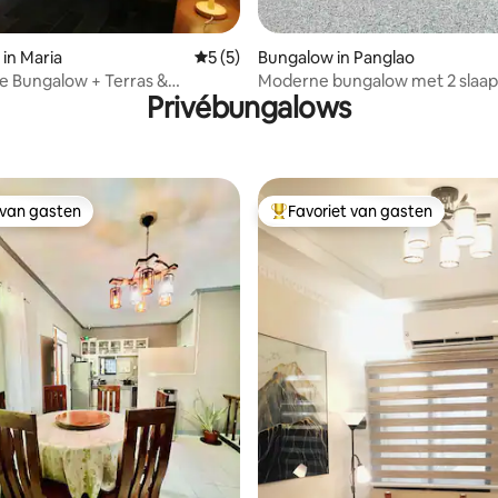
ng van 4,67 uit 5, 3 recensies
in Maria
Gemiddelde beoordeling van 5 uit 5, 5 r
5 (5)
Bungalow in Panglao
 Bungalow + Terras &
Moderne bungalow met 2 slaap
Privébungalows
e Landschappen
minuten lopen naar het strand
airconditioning
 van gasten
Favoriet van gasten
 van gasten
Topfavoriet van gasten