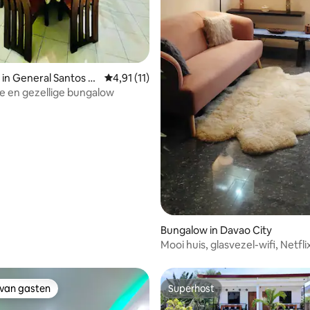
 van 4,76 uit 5, 85 recensies
in General Santos Ci
Gemiddelde beoordeling van 4,91 uit 5, 11 
4,91 (11)
e en gezellige bungalow
Bungalow in Davao City
Mooi huis, glasvezel-wifi, Netfl
zwembad
 van gasten
Superhost
 van gasten
Superhost