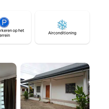
afstand van Island City Mall (ICM). Langs
de hoofdweg met openbaar vervoer. Stil
en beveiligd.
arkeren op het
Airconditioning
errein