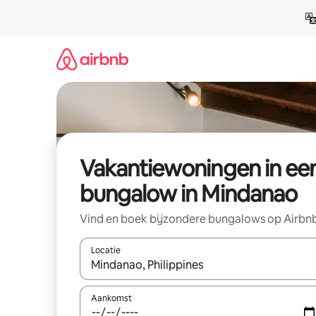
Ga
direct
naar
inhoud
Vakantiewoningen in ee
bungalow in Mindanao
Vind en boek bijzondere bungalows op Airbn
Locatie
Wanneer er suggesties beschikbaar zijn, maak je 
Aankomst