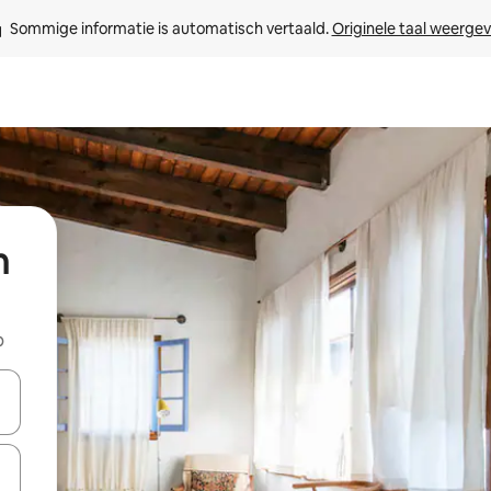
Sommige informatie is automatisch vertaald. 
Originele taal weerge
n
b
een keuze met je de pijltjestoetsen omhoog en omlaag, óf door te tik