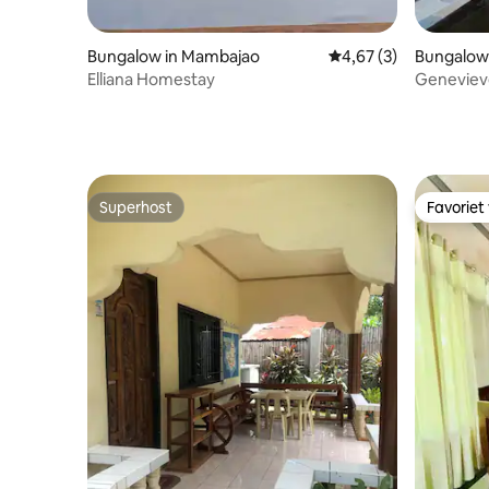
Bungalow in Mambajao
Gemiddelde beoordeli
4,67 (3)
Bungalow 
Elliana Homestay
Genevieve
Prachtig
Superhost
Favoriet
Superhost
Favoriet