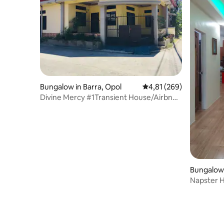
Bungalow in Barra, Opol
Gemiddelde beoordeling 
4,81 (269)
Divine Mercy #1Transient House/Airbnb
in de buurt van7Seas
Bungalow
Napster H
winkelcen