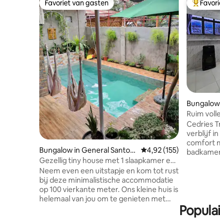
Favoriet van gasten
Favor
Favoriet van gasten
Topfavor
Bungalow 
Ruim voll
Cedries T
verblijf in Da
comfort 
Bungalow in General Santos
Gemiddelde beoordeling
4,92 (155)
badkamer,
City
Gezellig tiny house met 1 slaapkamer en
parkeren.
dompelbad
Neem even een uitstapje en kom tot rust
personen gasten. Ke
bij deze minimalistische accommodatie
ingericht
op 100 vierkante meter. Ons kleine huis is
Mbps grat
helemaal van jou om te genieten met
YouTube Bui
Popula
vrienden en families. Het heeft een
een rit n
dompelbad, het is 2,5 meter diep, de
(7-zits M