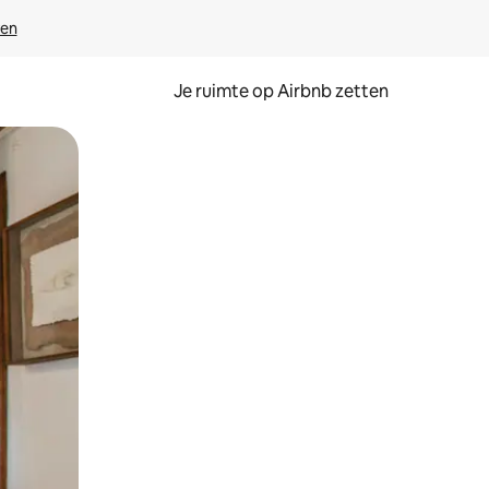
ven
Je ruimte op Airbnb zetten
ken of swipen.