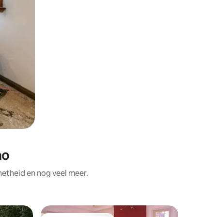
ao
etheid en nog veel meer.
Bungalow