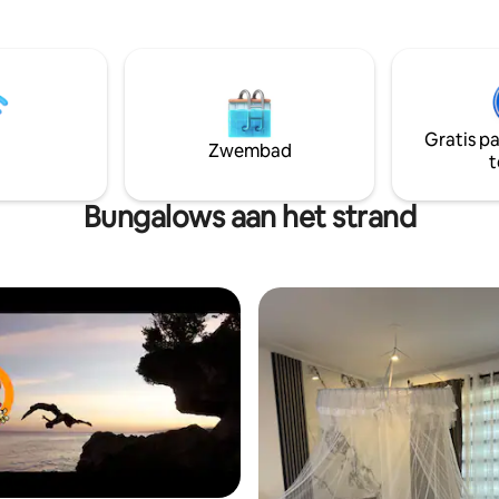
ZELF!
e. Luchthaven pick-up
ar. Stuur ons een bericht voor
aal voor gezinnen
n. Reserveer je verblijf
🌟
Gratis p
Zwembad
t
Bungalows aan het strand