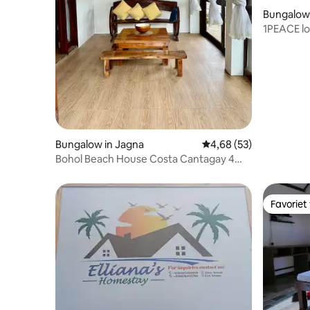
Bungalow
1PEACE lo
Bungalow in Jagna
Gemiddelde beoordeling
4,68 (53)
Bohol Beach House Costa Cantagay 4
bdrms
Favoriet
Favoriet