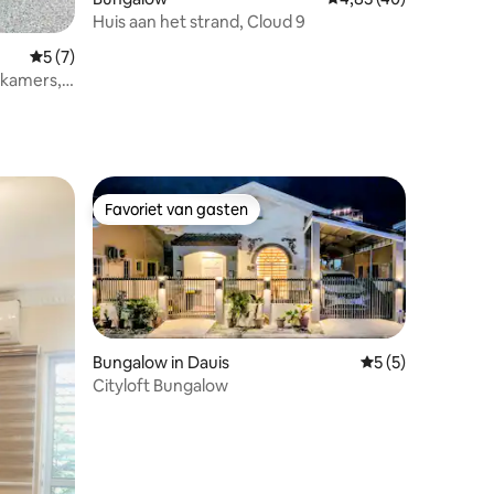
Huis aan het strand, Cloud 9
ecensies
Gemiddelde beoordeling van 5 uit 5, 7 recensies
5 (7)
kamers, 8
, met
Favoriet van gasten
Favoriet van gasten
Bungalow in Dauis
Gemiddelde beoord
5 (5)
Cityloft Bungalow