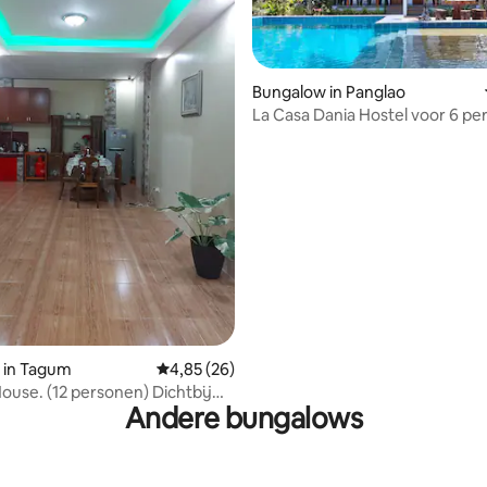
Bungalow in Panglao
La Casa Dania Hostel voor 6 pe
Deur 2
van 4,81 uit 5, 269 recensies
 in Tagum
Gemiddelde beoordeling van 4,85 uit 5, 26 r
4,85 (26)
ouse. (12 personen) Dichtbij
Andere bungalows
tra en fastfoodketen