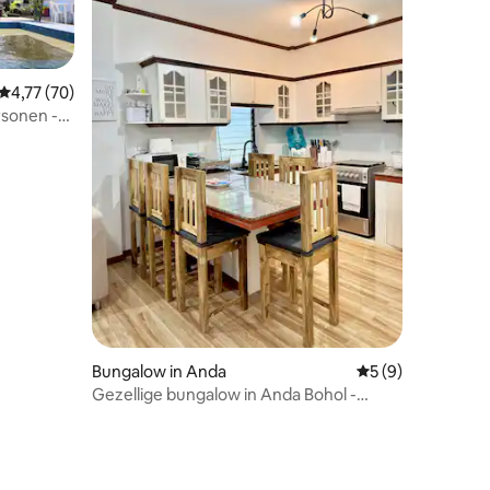
Gemiddelde beoordeling van 4,77 uit 5, 70 recensies
4,77 (70)
rsonen -
ecensies
Bungalow in Anda
Gemiddelde beoord
5 (9)
Gezellige bungalow in Anda Bohol -
Homestay