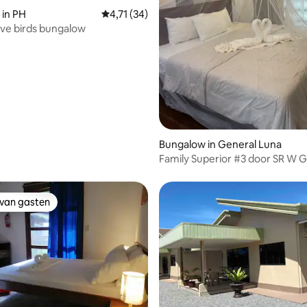
 in PH
Gemiddelde beoordeling van 4,71 uit 5, 34 
4,71 (34)
ve birds bungalow
 van 4,68 uit 5, 53 recensies
Bungalow in General Luna
Family Superior #3 door SR W 
Starlink
 van gasten
 van gasten