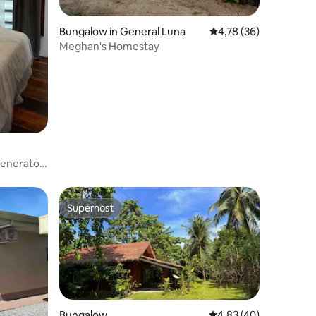
recensies
Bungalow in General Luna
Gemiddelde beoordelin
4,78 (36)
Meghan's Homestay
Generator
Superhost
Superhost
Bungalow
Gemiddelde beoordelin
4,83 (40)