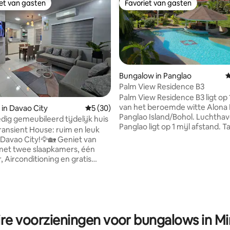
iet van gasten
Favoriet van gasten
iet van gasten
Favoriet van gasten
Bungalow in Panglao
G
Palm View Residence B3
Palm View Residence B3 ligt op 1
van het beroemde witte Alona Beach op
in Davao City
Gemiddelde beoordeling van 5 uit 5, 30 r
5 (30)
Panglao Island/Bohol. Luchthaven
edig gemeubileerd tijdelijk huis
Panglao ligt op 1 mijl afstand. Tagbilaran
ransient House: ruim en leuk
Pier ligt op 20 mijl afstand. Palm View
vao City!🦅🏡 Geniet van
Residence is een rustige, vert
met twee slaapkamers, één
bewaakte plek op 300 meter v
 van 4,92 uit 5, 155 recensies
 Airconditioning en gratis
hoofdweg. Er zijn een aantal leuke
 Perfect voor maximaal 10
restaurants en winkels (7-Eleve
nmerken: Volledig
binnen 800 meter. Meer restaurants,
e keuken met keukengerei 200
pubs, banken, geldautomaten,
is wifi Smart-tv met Netflix en
duikwinkels, sportscholen, wink
ten barbecueplaats 🌟Heb je
bevinden zich op/rond Alona Beach.
ire voorzieningen voor bungalows in M
odig? Wij bieden autoverhuur
GEEN ETEN TE KOPEN IN HET R
PV en 5-zits hatchback auto)