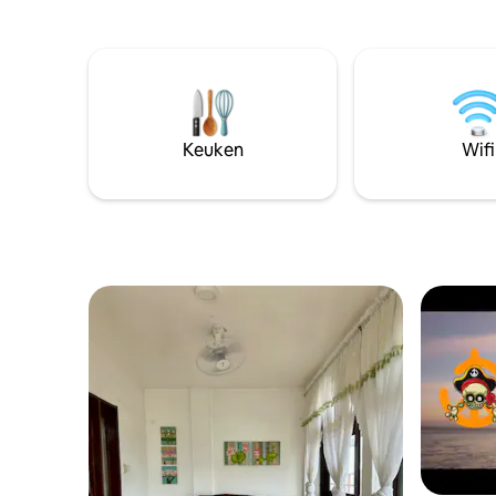
andere helft is twee meter voor
self-driv
kinderen om te zwemmen. De
beschikba
accommodatie heeft een buitenkeuken
meer informatie! Ide
en een eethoek waar je kunt ontspannen
en vriende
en Netflix kunt kijken tijdens het eten. Er
vandaag!
is een buitenbar om van je drankjes te
genieten. De slaapkamer heeft 3
Keuken
Wifi
queensize bedden, volledig voorzien van
airconditioning. Dit is geen
vijfsterrenhotel. Dit is een
woningverblijf.