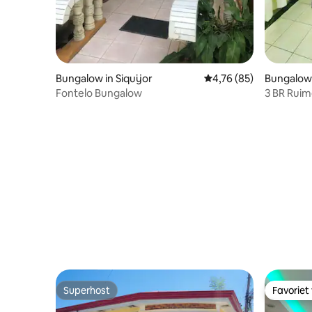
Bungalow in Siquijor
Gemiddelde beoordeling
4,76 (85)
Bungalow 
ty
Fontelo Bungalow
3 BR Ruim
Superhost
Favoriet
Superhost
Favoriet