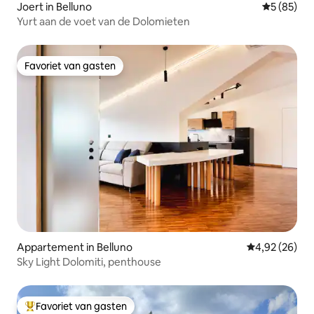
Joert in Belluno
Gemiddelde
5 (85)
Yurt aan de voet van de Dolomieten
Favoriet van gasten
Favoriet van gasten
Appartement in Belluno
Gemiddelde be
4,92 (26)
Sky Light Dolomiti, penthouse
Favoriet van gasten
Topfavoriet van gasten