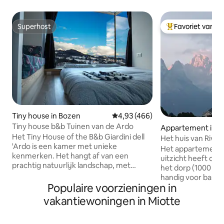
Superhost
Favoriet van g
Superhost
Topfavoriet van 
Tiny house in Bozen
Gemiddelde beoordeling van 4,93
4,93 (466)
Tiny house b&b Tuinen van de Ardo
Appartement in R
Het Tiny House of the B&b Giardini dell
rdino
Het huis van Riva
'Ardo is een kamer met unieke
Het appartement, 
kenmerken. Het hangt af van een
uitzicht heeft op d
prachtig natuurlijk landschap, met
het dorp (1000 m 
uitzicht op de bergen en de diepe kloof
handig voor basis
van de Ardo-stroom. Het grote raam
Populaire voorzieningen in
(bakkerij en supe
stelt je in staat om jezelf in bed te leggen
postkantoor, kerk,
vakantiewoningen in Miotte
en te genieten van het
picknickplaats) e
adembenemende landschap. De
comfortabele en 
inrichting is ontworpen om alle functies