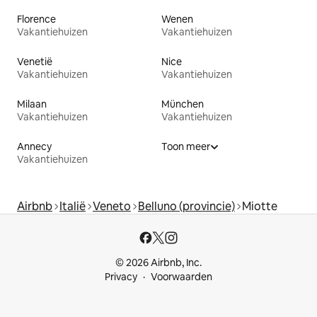
Florence
Wenen
Vakantiehuizen
Vakantiehuizen
Venetië
Nice
Vakantiehuizen
Vakantiehuizen
Milaan
München
Vakantiehuizen
Vakantiehuizen
Annecy
Toon meer
Vakantiehuizen
Airbnb
Italië
Veneto
Belluno (provincie)
Miotte
© 2026 Airbnb, Inc.
Privacy
Voorwaarden