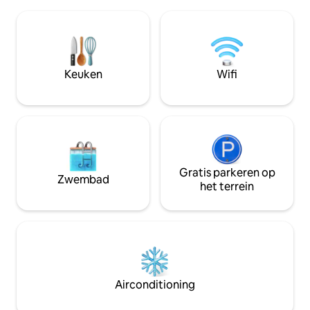
wandelingen. Het h
uit te kunnen voeren zoals in een mini-
km van Agordo, wa
huis. De ruimte is voorzien van alle
apotheken, super
gemakken: grote douche, wifi en
benzinestations kunt vi
flatscreen-tv. Op het dakterras op het
ook ongeveer 25 k
dakterras met 360° uitzicht
Falcade, 30 km va
Keuken
Wifi
(gemeenschappelijk)
Cortina d’Ampezz
Venetië.
Gratis parkeren op
Zwembad
het terrein
Airconditioning