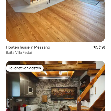
Houten huisje in Mezzano
Gemiddelde
5 (19)
Baita Villa Fedai
Favoriet van gasten
Favoriet van gasten