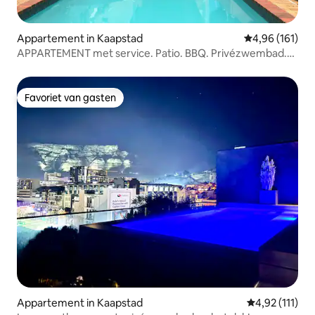
Appartement in Kaapstad
Gemiddelde beo
4,96 (161)
APPARTEMENT met service. Patio. BBQ. Privézwembad.
Wifi.
Favoriet van gasten
Favoriet van gasten
Appartement in Kaapstad
Gemiddelde be
4,92 (111)