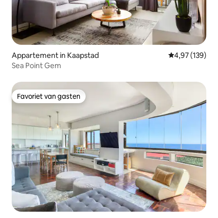
Appartement in Kaapstad
Gemiddelde beo
4,97 (139)
Sea Point Gem
Favoriet van gasten
Favoriet van gasten