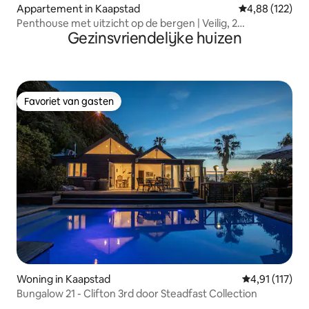
Appartement in Kaapstad
Gemiddelde beo
4,88 (122)
Penthouse met uitzicht op de bergen | Veilig, 2
Gezinsvriendelijke huizen
slaapkamers, uitzicht en zwembad
Favoriet van gasten
Favoriet van gasten
Woning in Kaapstad
Gemiddelde be
4,91 (117)
Bungalow 21 - Clifton 3rd door Steadfast Collection