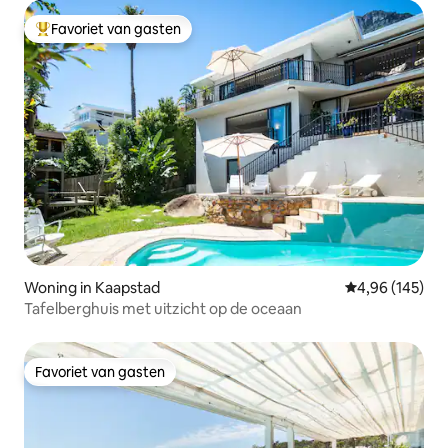
Favoriet van gasten
Topfavoriet van gasten
Woning in Kaapstad
Gemiddelde beo
4,96 (145)
Tafelberghuis met uitzicht op de oceaan
Favoriet van gasten
Favoriet van gasten