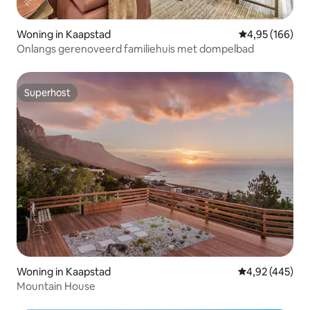
Woning in Kaapstad
Gemiddelde beo
4,95 (166)
Onlangs gerenoveerd familiehuis met dompelbad
Superhost
Superhost
Woning in Kaapstad
Gemiddelde beo
4,92 (445)
Mountain House