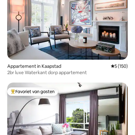
Appartement in Kaapstad
Gemiddelde 
5 (150)
2br luxe Waterkant dorp appartement
Favoriet van gasten
Topfavoriet van gasten