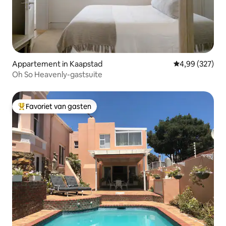
Appartement in Kaapstad
Gemiddelde beo
4,99 (327)
Oh So Heavenly-gastsuite
Favoriet van gasten
Topfavoriet van gasten