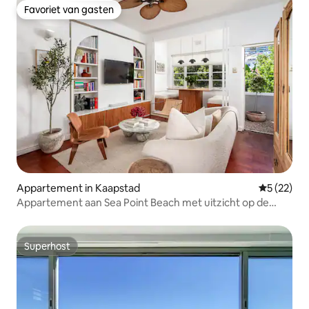
Favoriet van gasten
Favoriet van gasten
Appartement in Kaapstad
Gemiddelde
5 (22)
Appartement aan Sea Point Beach met uitzicht op de
bergen
Superhost
Superhost