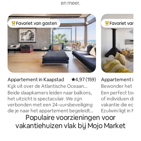
en meer.
Favoriet van gasten
Favoriet van g
Topfavoriet van gasten
Topfavoriet van 
Appartement in Kaapstad
Gemiddelde beoordeling van 4,97
4,97 (159)
Appartement in K
Kijk uit over de Atlantische Oceaan
Bewonder het uitz
vanuit een glazen toevluchtsoord
prachtig appartem
Beide slaapkamers leiden naar balkons,
Een perfect toevl
het uitzicht is spectaculair. We zijn
of individuen die 
verbonden met een 24-uursbeveiliging
vakantie die echt o
die je naar het appartement begeleidt
Ezulwini ligt in he
Populaire voorzieningen voor
als je laat of alleen thuiskomt. Het hele
een exclusief geb
appartement is beschikbaar. Open
de stad en de V &
vakantiehuizen vlak bij Mojo Market
lounge-eetkeuken en twee eigen
appartement bied
badkamers, entree en dek. Ik ben een
uitzicht op zee en 
kunstenaar, dus mijn studio (tegenover
overgoten met natu