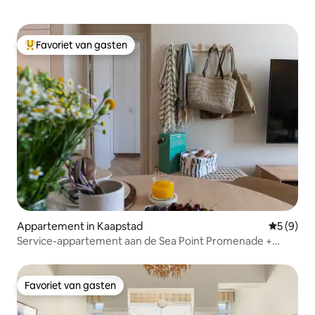
Favoriet van gasten
Topfavoriet van gasten
Appartement in Kaapstad
Gemiddeld
5 (9)
Service-appartement aan de Sea Point Promenade +
kingsize bed
Favoriet van gasten
Favoriet van gasten