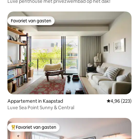
Luxe penthouse met privézwembad op het dak!
Favoriet van gasten
Favoriet van gasten
Appartement in Kaapstad
Gemiddelde beo
4,96 (223)
Luxe Sea Point Sunny & Central
Favoriet van gasten
Topfavoriet van gasten