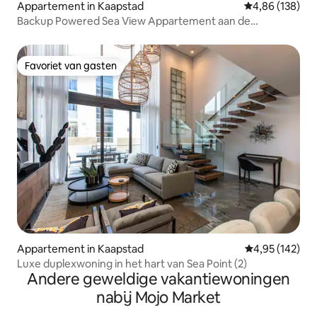
Appartement in Kaapstad
Gemiddelde beo
4,86 (138)
Backup Powered Sea View Appartement aan de
Promenade
Favoriet van gasten
Favoriet van gasten
Appartement in Kaapstad
Gemiddelde beo
4,95 (142)
Luxe duplexwoning in het hart van Sea Point (2)
Andere geweldige vakantiewoningen
nabij Mojo Market