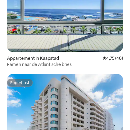
Appartement in Kaapstad
Gemiddelde be
4,75 (40)
Ramen naar de Atlantische bries
Superhost
Superhost