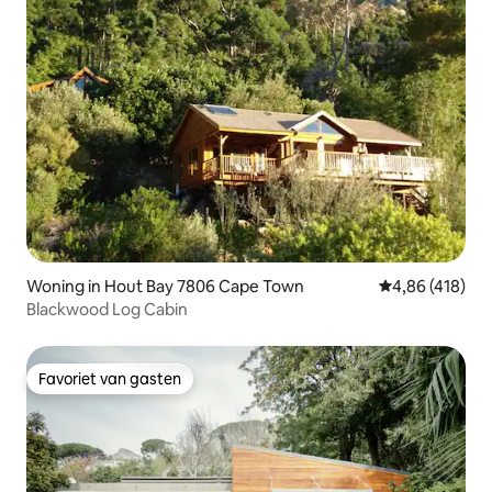
Woning in Hout Bay 7806 Cape Town
Gemiddelde beo
4,86 (418)
Blackwood Log Cabin
Favoriet van gasten
Favoriet van gasten