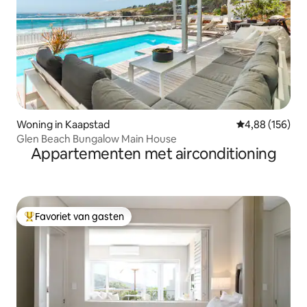
Woning in Kaapstad
Gemiddelde beo
4,88 (156)
Glen Beach Bungalow Main House
Appartementen met airconditioning
Favoriet van gasten
Topfavoriet van gasten