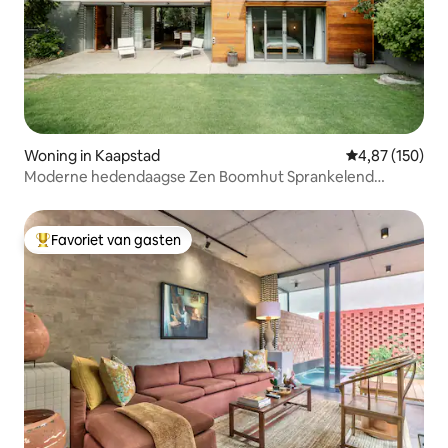
Woning in Kaapstad
Gemiddelde beo
4,87 (150)
Moderne hedendaagse Zen Boomhut Sprankelend
zwembad
Favoriet van gasten
Topfavoriet van gasten