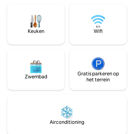
de ingang van het appartement) zal
samengesteld in ee
worden afgesloten omdat ik het zal
zandtinten aan he
gebruiken als een opslagruimte.
vleugje nautiek. S
Fresnaye ligt slechts een paar kilometer
appartement is ee
ten westen van Kaapstad CBD en is een
is een batterij t
Keuken
Wifi
van de meest welvarende buurten van
om te gaan met h
de stad. De loft ligt op loopafstand van
ladingen.
high-end Sea Point eetgelegenheden.
Ga op warme dagen naar Saunders
’Rock Tidal Pool voor een verfrissende
duik. Helaas hebben we alleen
parkeergelegenheid op straat, maar we
zijn 100 meter van de MyCiti bushalte en
Gratis parkeren op
Zwembad
we hebben ontdekt dat de meeste
het terrein
gasten Uber gebruiken, het handigst.
Als je liever een gepersonaliseerde gids
of pendeldienst hebt, kunnen we dat
ook organiseren. Houd er rekening mee
dat er voor je verblijf extra tuinmeubilair
aan het dek wordt toegevoegd. Er is
airconditioning op alle kamers
Airconditioning