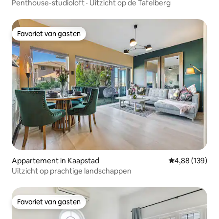
Penthouse-studioloft · Uitzicht op de Tafelberg
Favoriet van gasten
Favoriet van gasten
Appartement in Kaapstad
Gemiddelde beo
4,88 (139)
Uitzicht op prachtige landschappen
Favoriet van gasten
Favoriet van gasten