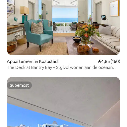
Appartement in Kaapstad
Gemiddelde beo
4,85 (160)
The Deck at Bantry Bay – Stijlvol wonen aan de oceaan.
Superhost
Superhost