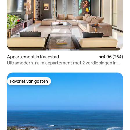
Appartement in Kaapstad
Gemiddelde beo
4,96 (264)
Ultramodern, ruim appartement met 2 verdiepingen in
het stadscentrum
Favoriet van gasten
Favoriet van gasten