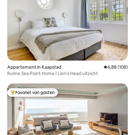
Appartement in Kaapstad
Gemiddelde beo
4,88 (108)
Ruime Sea Point Home | Lion's Head uitzicht
Favoriet van gasten
Topfavoriet van gasten