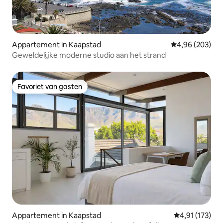
Appartement in Kaapstad
Gemiddelde beo
4,96 (203)
Geweldelijke moderne studio aan het strand
Favoriet van gasten
Favoriet van gasten
Appartement in Kaapstad
Gemiddelde beo
4,91 (173)