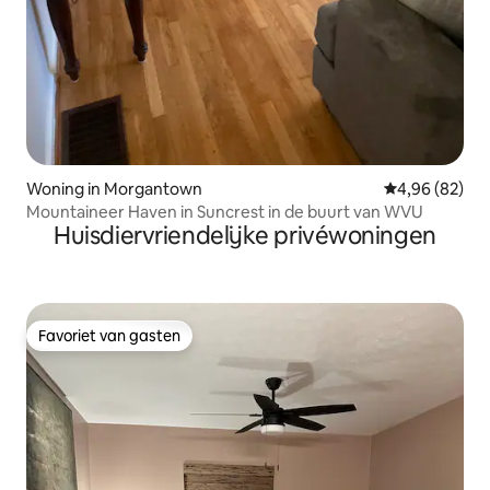
Woning in Morgantown
Gemiddelde be
4,96 (82)
Mountaineer Haven in Suncrest in de buurt van WVU
Huisdiervriendelijke privéwoningen
Favoriet van gasten
Favoriet van gasten