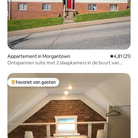
Appartement in Morgantown
Gemiddelde be
4,81 (21)
Ontspannen suite met 2 slaapkamers in de buurt van
WVU, ziekenhuizen
Favoriet van gasten
Topfavoriet van gasten