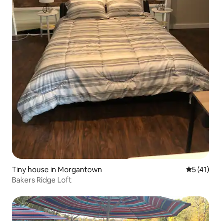
Tiny house in Morgantown
Gemiddelde
5 (41)
Bakers Ridge Loft