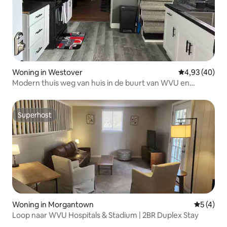
Woning in Westover
Gemiddelde be
4,93 (40)
Modern thuis weg van huis in de buurt van WVU en
attracties
Superhost
Superhost
Woning in Morgantown
Gemiddeld
5 (4)
Loop naar WVU Hospitals & Stadium | 2BR Duplex Stay