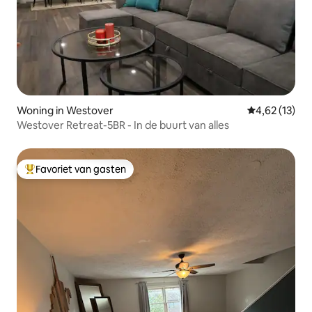
Woning in Westover
Gemiddelde be
4,62 (13)
Westover Retreat-5BR - In de buurt van alles
Favoriet van gasten
Topfavoriet van gasten