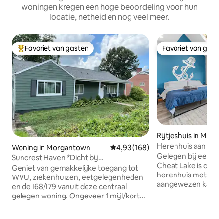
woningen kregen een hoge beoordeling voor hun
locatie, netheid en nog veel meer.
Favoriet van gasten
Favoriet van gas
Topfavoriet van gasten
Favoriet van gas
Rijtjeshuis in Mo
Herenhuis aan een
Woning in Morgantown
Gemiddelde beoordeling van 4,93
4,93 (168)
snelwegen en het
Gelegen bij een v
Suncrest Haven *Dicht bij
Cheat Lake is dit k
WVU/ziekenhuizen
Geniet van gemakkelijke toegang tot
herenhuis met 3 
WVU, ziekenhuizen, eetgelegenheden
aangewezen kant
en de I68/I79 vanuit deze centraal
eigen complete bad
gelegen woning. Ongeveer 1 mijl/korte
mastersuite heeft
rit naar WVU Evansdale en Health
uitzicht op Cheat 
Sciences campussen, 1 mijl van het