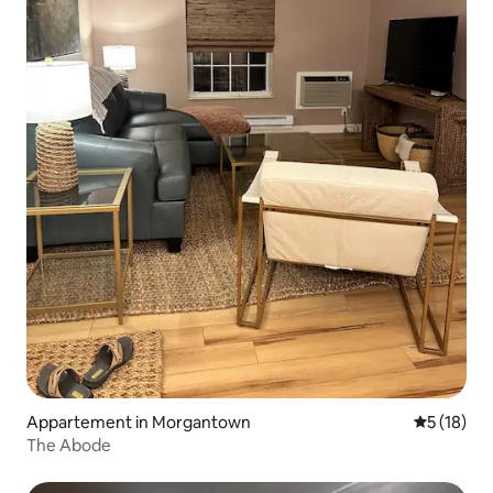
Appartement in Morgantown
Gemiddelde
5 (18)
The Abode