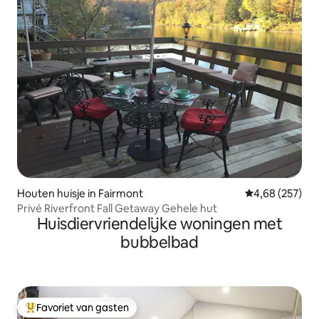
Houten huisje in Fairmont
Gemiddelde beo
4,68 (257)
Privé Riverfront Fall Getaway Gehele hut
Huisdiervriendelijke woningen met
bubbelbad
Favoriet van gasten
Topfavoriet van gasten