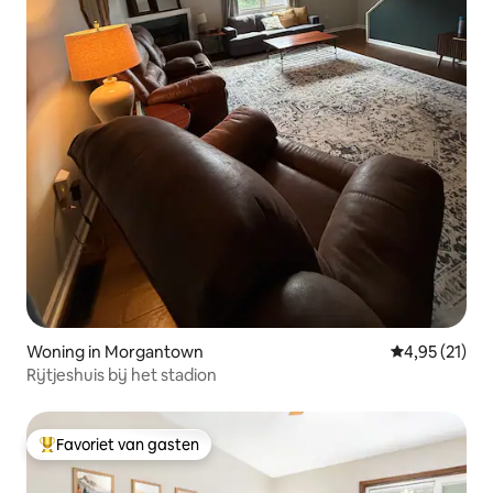
Woning in Morgantown
Gemiddelde be
4,95 (21)
Rijtjeshuis bij het stadion
Favoriet van gasten
Topfavoriet van gasten