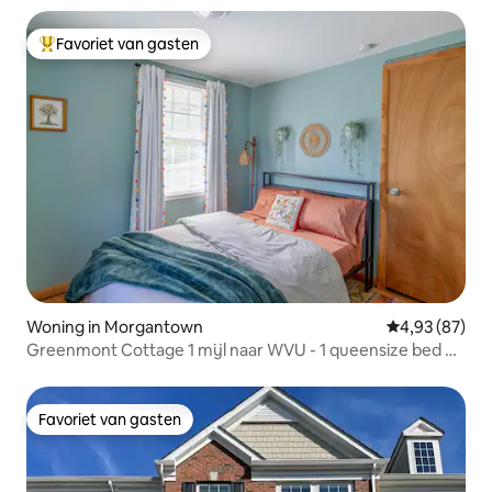
Favoriet van gasten
Topfavoriet van gasten
Woning in Morgantown
Gemiddelde be
4,93 (87)
Greenmont Cottage 1 mijl naar WVU - 1 queensize bed + 1
volledig
Favoriet van gasten
Favoriet van gasten