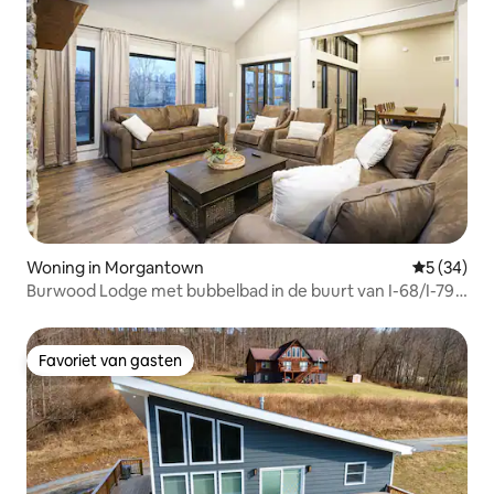
Woning in Morgantown
Gemiddelde
5 (34)
Burwood Lodge met bubbelbad in de buurt van I-68/I-79
split
Favoriet van gasten
Favoriet van gasten