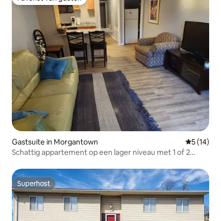
Favoriet van gasten
Gastsuite in Morgantown
Gemiddelde
5 (14)
Schattig appartement op een lager niveau met 1 of 2
slaapkamers
Superhost
Superhost