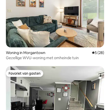
Woning in Morgantown
Gemiddelde
5 (28)
Gezellige WVU-woning met omheinde tuin
Favoriet van gasten
Favoriet van gasten