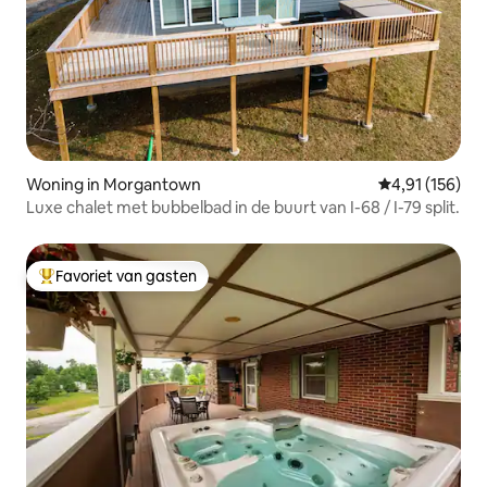
Woning in Morgantown
Gemiddelde beo
4,91 (156)
Luxe chalet met bubbelbad in de buurt van I-68 / I-79 split.
Favoriet van gasten
Topfavoriet van gasten