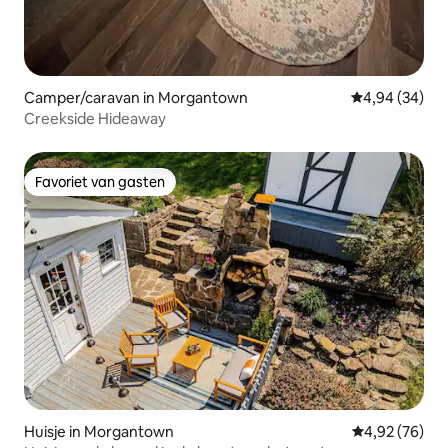
Camper/caravan in Morgantown
Gemiddelde be
4,94 (34)
Creekside Hideaway
Favoriet van gasten
Favoriet van gasten
Huisje in Morgantown
Gemiddelde be
4,92 (76)