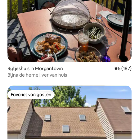
Rijtjeshuis in Morgantown
Gemiddelde 
5 (187)
Bijna de hemel, ver van huis
Favoriet van gasten
Favoriet van gasten