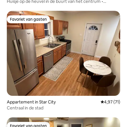
Huisje op de heuvel in de buurt van het centrum •
Vuurplaats en patio
Favoriet van gasten
Favoriet van gasten
Appartement in Star City
Gemiddelde be
4,97 (71)
Centraal in de stad
Favoriet van gasten