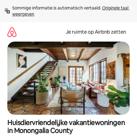
Ga
Sommige informatie is automatisch vertaald. 
Originele taal 
direct
weergeven
naar
inhoud
Je ruimte op Airbnb zetten
Huisdiervriendelijke vakantiewoningen
in Monongalia County