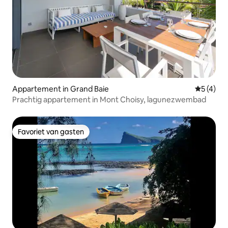
Appartement in Grand Baie
Gemiddeld
5 (4)
Prachtig appartement in Mont Choisy, lagunezwembad
Favoriet van gasten
Favoriet van gasten