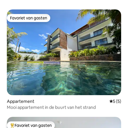
Favoriet van gasten
Favoriet van gasten
Appartement
Gemiddeld
5 (5)
Mooi appartement in de buurt van het strand
Favoriet van gasten
Topfavoriet van gasten