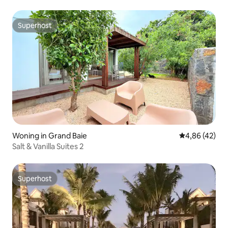
Baie
Superhost
Superhost
Woning in Grand Baie
Gemiddelde be
4,86 (42)
Salt & Vanilla Suites 2
Superhost
Superhost