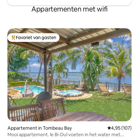
Appartementen met wifi
Favoriet van gasten
Topfavoriet van gasten
Appartement in Tombeau Bay
Gemiddelde beo
4,95 (107)
Mooi appartement. le Bi-Dul voeten in het water met