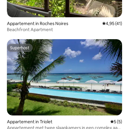
Appartement in Roches Noires
Gemiddelde be
4,95 (41)
Beachfront Apartment
Superhost
Superhost
Appartement in Triolet
Gemiddeld
5 (5)
Appartement met twee slaapkamers in een complex aan