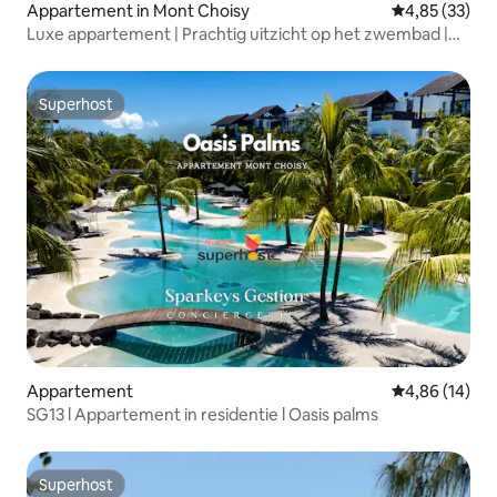
Appartement in Mont Choisy
Gemiddelde be
4,85 (33)
Luxe appartement | Prachtig uitzicht op het zwembad |
Stranden 2 min
Superhost
Superhost
Appartement
Gemiddelde be
4,86 (14)
SG13 l Appartement in residentie l Oasis palms
Superhost
Superhost