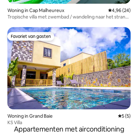
Woning in Cap Malheureux
Gemiddelde be
4,96 (24)
Tropische villa met zwembad / wandeling naar het strand
/ 6 slaapplaatsen
Favoriet van gasten
Favoriet van gasten
Woning in Grand Baie
Gemiddeld
5 (5)
KS Villa
Appartementen met airconditioning