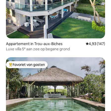
Appartement in Trou-aux-Biches
Gemiddelde beo
4,93 (147)
Luxe villa 5* aan zee op begane grond
Favoriet van gasten
Topfavoriet van gasten