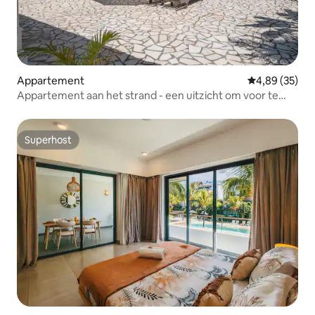
Appartement
Gemiddelde be
4,89 (35)
Appartement aan het strand - een uitzicht om voor te
sterven
Superhost
Superhost