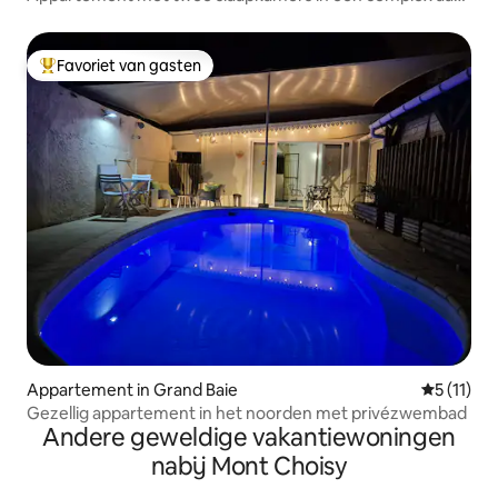
het strand
Favoriet van gasten
Topfavoriet van gasten
Appartement in Grand Baie
Gemiddeld
5 (11)
Gezellig appartement in het noorden met privézwembad
Andere geweldige vakantiewoningen
nabij Mont Choisy