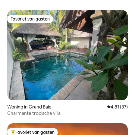
Favoriet van gasten
Favoriet van gasten
Woning in Grand Baie
Gemiddelde be
4,81 (37)
Charmante tropische villa
Favoriet van gasten
Topfavoriet van gasten