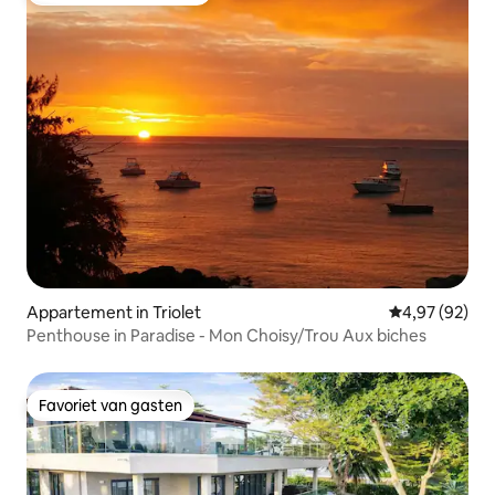
Appartement in Triolet
Gemiddelde be
4,97 (92)
Penthouse in Paradise - Mon Choisy/Trou Aux biches
Favoriet van gasten
Favoriet van gasten