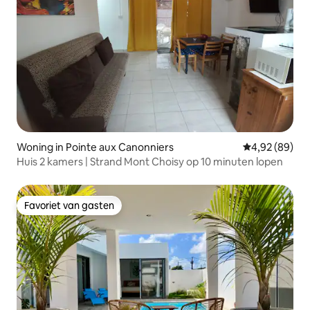
Woning in Pointe aux Canonniers
Gemiddelde be
4,92 (89)
Huis 2 kamers | Strand Mont Choisy op 10 minuten lopen
Favoriet van gasten
Favoriet van gasten