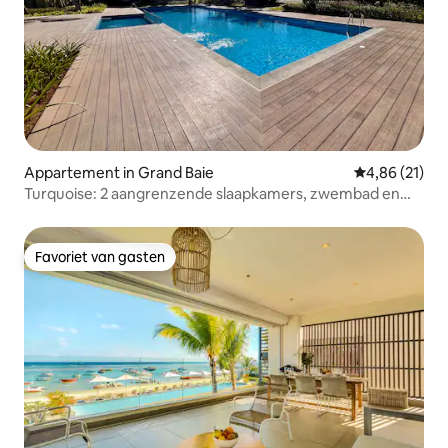
Appartement in Grand Baie
Gemiddelde be
4,86 (21)
Turquoise: 2 aangrenzende slaapkamers, zwembad en
dicht bij stranden
Favoriet van gasten
Favoriet van gasten