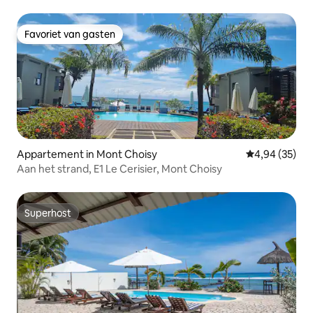
zwembad
Favoriet van gasten
Favoriet van gasten
Appartement in Mont Choisy
Gemiddelde be
4,94 (35)
Aan het strand, E1 Le Cerisier, Mont Choisy
Superhost
Superhost