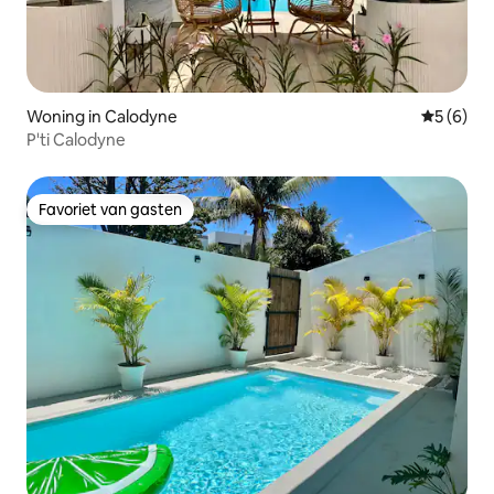
Woning in Calodyne
Gemiddeld
5 (6)
P'ti Calodyne
Favoriet van gasten
Favoriet van gasten