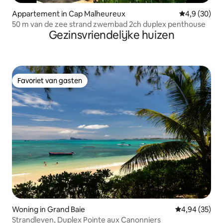
Appartement in Cap Malheureux
Gemiddelde b
4,9 (30)
50 m van de zee strand zwembad 2ch duplex penthouse
Gezinsvriendelijke huizen
Favoriet van gasten
Favoriet van gasten
Woning in Grand Baie
Gemiddelde be
4,94 (35)
Strandleven, Duplex Pointe aux Canonniers