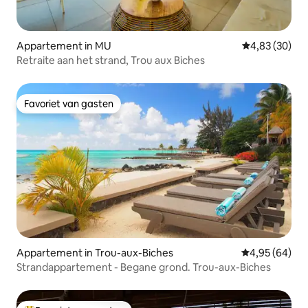
Appartement in MU
Gemiddelde be
4,83 (30)
Retraite aan het strand, Trou aux Biches
Favoriet van gasten
Favoriet van gasten
Appartement in Trou-aux-Biches
Gemiddelde be
4,95 (64)
Strandappartement - Begane grond. Trou-aux-Biches