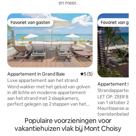
en meer.
Favoriet van gasten
Favoriet van gas
Favoriet van gasten
Favoriet van gas
Appartement in Grand Baie
Gemiddelde beoordeling van
5 (5)
Luxe appartement aan het strand
Appartement in M
Word wakker met het geluid van golven
Strandappartement
in dit lichte en moderne appartement
Choisy
LET OP: ZEER BEL
aan het strand met 2 slaapkamers,
van 1 oktober 202
perfect gelegen op 2 stappen van het
Mauritiaanse auto
zand. Ontworpen voor comfort en
toeristenbelasting
ontspanning, beschikt het over drie
Populaire voorzieningen voor
PER PERSOON PER
gezellige bedden, ideaal voor gezinnen,
voor personen oud
vakantiehuizen vlak bij Mont Choisy
koppels die samen reizen of kleine
belasting wordt bi
groepen. Een ruime open woonkamer