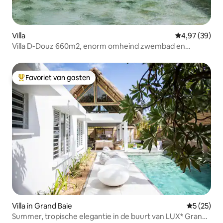
Villa
Gemiddelde be
4,97 (39)
Villa D-Douz 660m2, enorm omheind zwembad en
uitzicht op zee
Favoriet van gasten
Topfavoriet van gasten
Villa in Grand Baie
Gemiddelde
5 (25)
Summer, tropische elegantie in de buurt van LUX* Grand