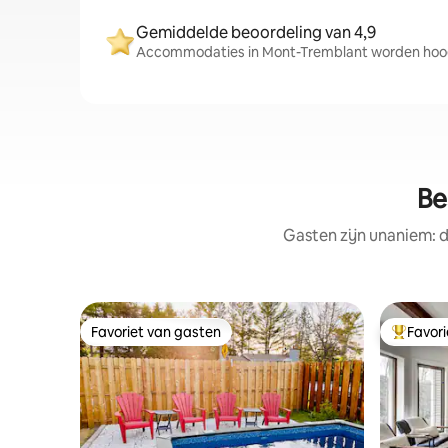
Gemiddelde beoordeling van 4,9
Accommodaties in Mont-Tremblant worden hoog 
Be
Gasten zijn unaniem: d
Favoriet van gasten
Favor
Favoriet van gasten
Topfavor