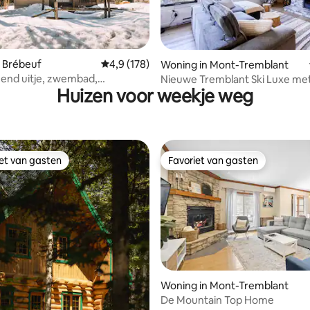
 van 4,81 uit 5, 179 recensies
 Brébeuf
Gemiddelde beoordeling van 4,9 uit 5, 178 r
4,9 (178)
Woning in Mont-Tremblant
end uitje, zwembad,
Nieuwe Tremblant Ski Luxe met
Huizen voor weekje weg
, in de buurt van Tremblant
hot tub, sauna
iet van gasten
Favoriet van gasten
iet van gasten
Favoriet van gasten
Woning in Mont-Tremblant
De Mountain Top Home
ing van 5 uit 5, 28 recensies