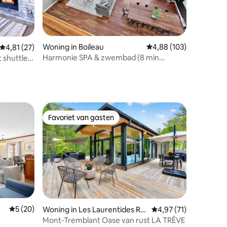
ecensies
Woning in Boileau
Gemiddelde beoordeling
4,88 (103)
Gemiddelde beoordeling van 4,81 uit 5, 27 recensies
4,81 (27)
Harmonie SPA & zwembad (8 min
 shuttle,
Brebeuf strand)
Favoriet van gasten
Favoriet van gasten
Gemiddelde beoordeling van 5 uit 5, 20 recensies
5 (20)
Woning in Les Laurentides Re
Gemiddelde beoordelin
4,97 (71)
gional County Municipality
Mont-Tremblant Oase van rust LA TRÊVE