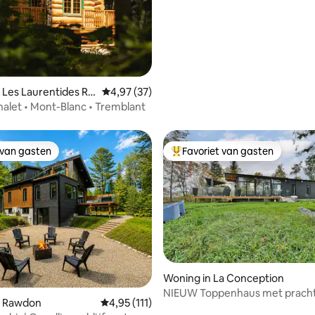
 Les Laurentides Re
Gemiddelde beoordeling van 4,97 uit 5, 37 r
4,97 (37)
unty Municipality
alet • Mont-Blanc • Tremblant
 van gasten
Favoriet van gasten
 van gasten
Topfavoriet van gasten
 van 4,95 uit 5, 76 recensies
Woning in La Conception
NIEUW Toppenhaus met pracht
n Rawdon
Gemiddelde beoordeling van 4,95 uit 5, 111 
4,95 (111)
uitzicht op de bergen