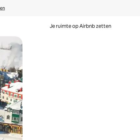
ven
Je ruimte op Airbnb zetten
ken of swipen.