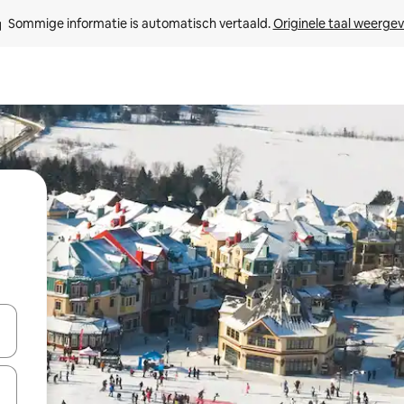
Sommige informatie is automatisch vertaald. 
Originele taal weerge
een keuze met je de pijltjestoetsen omhoog en omlaag, óf door te tik