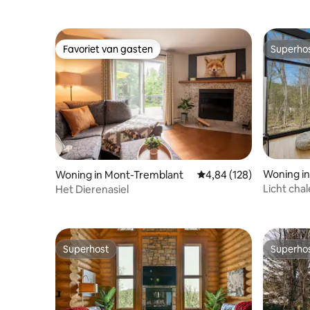
Favoriet van gasten
Superho
Favoriet van gasten
Superho
Woning in
Woning in Mont-Tremblant
Gemiddelde beoordeling 
4,84 (128)
gional Co
Licht cha
Het Dierenasiel
tub en op
Superhost
Superho
Superhost
Superho