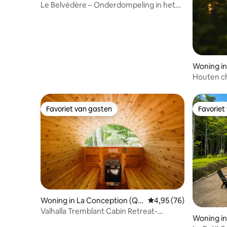
egional County Municipality
Le Belvédère – Onderdompeling in het
bos en rust
Woning in
gional Co
Houten ch
Favoriet van gasten
Favoriet
Favoriet van gasten
Favoriet
Woning in La Conception (Qu
Gemiddelde beoordeling
4,95 (76)
ebec)
Valhalla Tremblant Cabin Retreat-
Woning i
Jacuzzi/Sauna