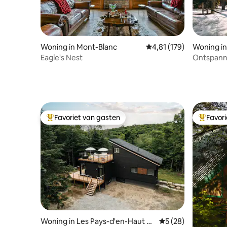
Woning in Mont-Blanc
Gemiddelde beoordeling
4,81 (179)
Woning in
Eagle's Nest
Ontspann
bubbelbad
Favoriet van gasten
Favor
Topfavoriet van gasten
Topfavor
Woning in Les Pays-d'en-Haut R
Gemiddelde beoordel
5 (28)