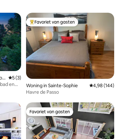
Favoriet van gasten
Topfavoriet van gasten
ion
Gemiddelde beoordeling van 5 uit 5, 3 recensies
5 (3)
ecensies
mbad en
Woning in Sainte-Sophie
Gemiddelde beoordeling
4,98 (144)
Havre de Passo
Favoriet van gasten
Favoriet van gasten