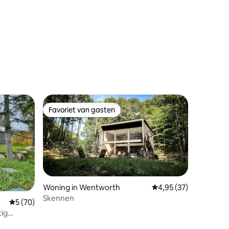
ecensies
Favoriet van gasten
Favoriet van gasten
Woning in Wentworth
Gemiddelde beoordelin
4,95 (37)
Skennen
Gemiddelde beoordeling van 5 uit 5, 70 recensies
5 (70)
ig
recensies