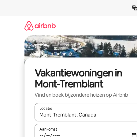
Ga
direct
naar
inhoud
Vakantiewoningen in
Mont-Tremblant
Vind en boek bijzondere huizen op Airbnb
Locatie
Wanneer er suggesties beschikbaar zijn, maak je 
Aankomst