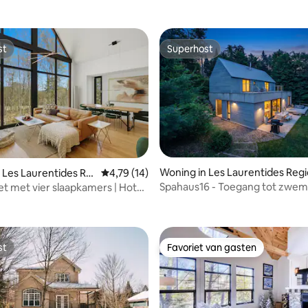
st
Superhost
st
Superhost
Woning in Les Laurentides Reg
 Les Laurentides Re
Gemiddelde beoordeling van 4,79 uit 5, 14 r
4,79 (14)
van 4,84 uit 5, 128 recensies
al County Municipality
unty Municipality
Spahaus16 - Toegang tot zwe
let met vier slaapkamers | Hot
meer - Privébubbelbad/sauna
en haard
st
Favoriet van gasten
st
Favoriet van gasten