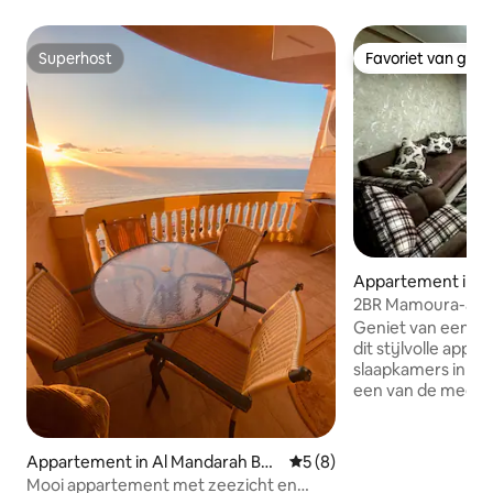
Superhost
Favoriet van gas
Superhost
Favoriet van gas
Appartement in A
Bahri
2BR Mamoura-app
privétuin
Geniet van een on
dit stijlvolle app
slaapkamers in he
een van de meest r
buurten van Alexa
appartement besc
eigen tuin, perfe
Appartement in Al Mandarah Bah
Gemiddelde beoordeling van
5 (8)
buiten te eten of 
ri
Mooi appartement met zeezicht en