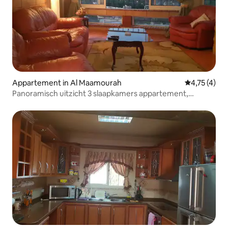
Appartement in Al Maamourah
Gemiddelde b
4,75 (4)
Panoramisch uitzicht 3 slaapkamers appartement,
Alexandrië