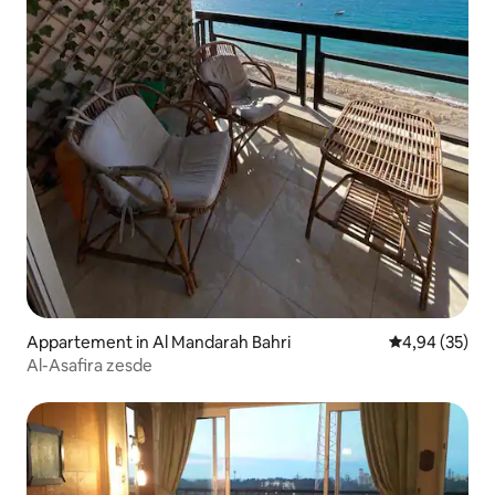
Appartement in Al Mandarah Bahri
Gemiddelde be
4,94 (35)
Al-Asafira zesde