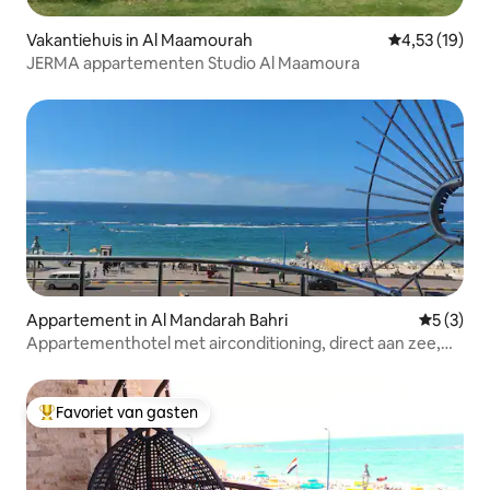
Vakantiehuis in Al Maamourah
Gemiddelde be
4,53 (19)
JERMA appartementen Studio Al Maamoura
Appartement in Al Mandarah Bahri
Gemiddeld
5 (3)
Appartementhotel met airconditioning, direct aan zee,
Fath Allah I
Favoriet van gasten
Topfavoriet van gasten