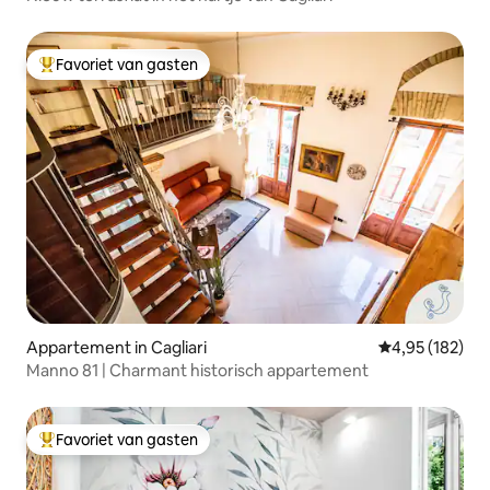
Favoriet van gasten
Topfavoriet van gasten
Appartement in Cagliari
Gemiddelde beo
4,95 (182)
Manno 81 | Charmant historisch appartement
Favoriet van gasten
Topfavoriet van gasten