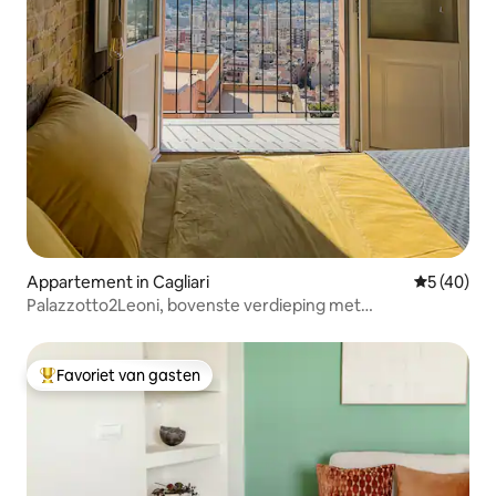
Appartement in Cagliari
Gemiddelde
5 (40)
Palazzotto2Leoni, bovenste verdieping met
ongeëvenaard uitzicht
Favoriet van gasten
Topfavoriet van gasten