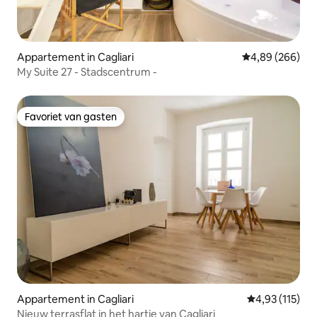
Appartement in Cagliari
Gemiddelde beo
4,89 (266)
My Suite 27 - Stadscentrum -
Favoriet van gasten
Favoriet van gasten
Appartement in Cagliari
Gemiddelde beo
4,93 (115)
Nieuw terrasflat in het hartje van Cagliari