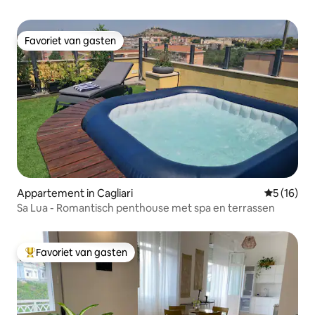
Favoriet van gasten
Favoriet van gasten
Appartement in Cagliari
Gemiddelde
5 (16)
Sa Lua - Romantisch penthouse met spa en terrassen
Favoriet van gasten
Topfavoriet van gasten