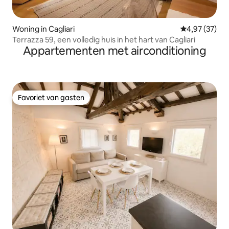
Woning in Cagliari
Gemiddelde be
4,97 (37)
Terrazza 59, een volledig huis in het hart van Cagliari
Appartementen met airconditioning
Favoriet van gasten
Favoriet van gasten