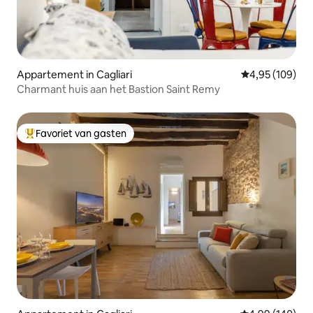
Appartement in Cagliari
Gemiddelde beo
4,95 (109)
Charmant huis aan het Bastion Saint Remy
Favoriet van gasten
Topfavoriet van gasten