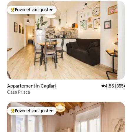
Favoriet van gasten
Topfavoriet van gasten
Appartement in Cagliari
Gemiddelde beo
4,86 (355)
Casa Prisca
Favoriet van gasten
Topfavoriet van gasten