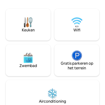
grote woonkamer 
gerenoveerde en fijn ingerichte
maken je verblijf on
appartement van 30 m ² is van alle
accommodatie ligt
gemakken voorzien, airconditioning, tv (
de winkels en is p
gratis Netflix, Amazon Movie&Music),
lokale bevolking t
wifi, een wasdroger, een magnetron,
genieten van een 
een magnetron en een
daken, waar je kun
Keuken
Wifi
inductiekookplaat.
van Cagliari in al z
Gratis parkeren op
Zwembad
het terrein
Airconditioning