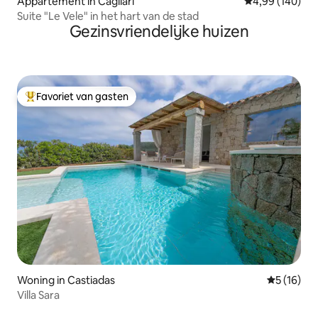
Appartement in Cagliari
Gemiddelde beo
4,99 (140)
Suite "Le Vele" in het hart van de stad
Gezinsvriendelijke huizen
Favoriet van gasten
Topfavoriet van gasten
Woning in Castiadas
Gemiddelde
5 (16)
Villa Sara