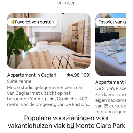
en meer.
Favoriet van gasten
Favoriet van gas
Topfavoriet van gasten
Favoriet van gas
Appartement in Cagliari
Gemiddelde beoordeling van 4,98
4,98 (109)
Suite Yenne
Appartement in Ca
Mooie studio gelegen in het centrum
De Silvia's Place
van Cagliari met uitzicht op het
Een kamer voor t
beroemde Yenne-plein, Op slechts 400
eigen badkamer en
meter van de omgeving van de Bastioni,
van 25 euro, een
waaronder die van Saint Remy en op
met een eigen ba
slechts 600 meter van de haven, in het
Populaire voorzieningen voor
twee personen uit
hart van het nachtleven, vol met clubs,
maken deze accom
vakantiehuizen vlak bij Monte Claro Park
restaurants en winkels voor degenen die
2+2 personen die 
van winkelen houden. Het volledig