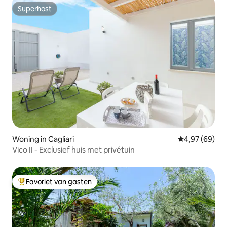
Superhost
Superhost
Woning in Cagliari
Gemiddelde be
4,97 (69)
Vico II - Exclusief huis met privétuin
Favoriet van gasten
Topfavoriet van gasten