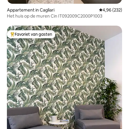
Appartement in Cagliari
Gemiddelde beo
4,96 (232)
Het huis op de muren Cin IT092009C2000P1003
Favoriet van gasten
Topfavoriet van gasten