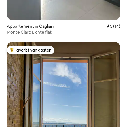
Appartement in Cagliari
Gemiddelde
5 (14)
Monte Claro Lichte flat
Favoriet van gasten
Topfavoriet van gasten