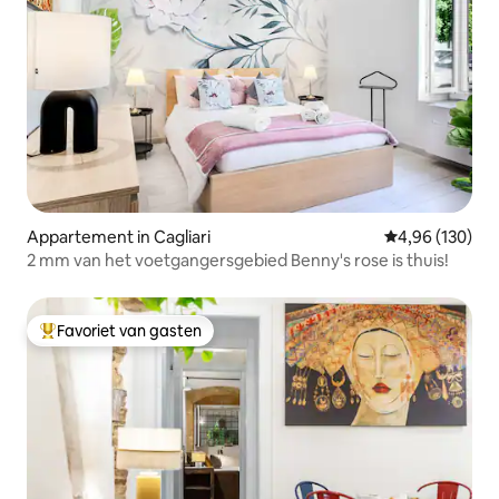
Appartement in Cagliari
Gemiddelde beo
4,96 (130)
2 mm van het voetgangersgebied Benny's rose is thuis!
Favoriet van gasten
Topfavoriet van gasten