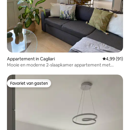
Appartement in Cagliari
Gemiddelde be
4,99 (91)
Mooie en moderne 2-slaapkamer appartement met
balkon
Favoriet van gasten
Favoriet van gasten