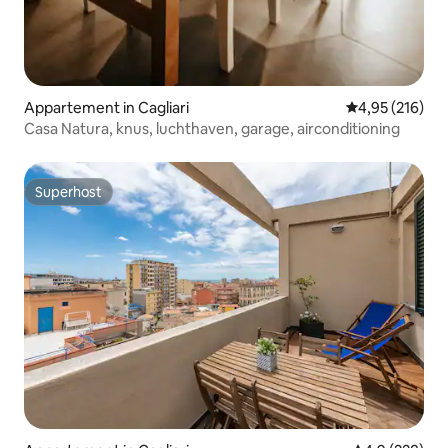
Appartement in Cagliari
Gemiddelde beo
4,95 (216)
Casa Natura, knus, luchthaven, garage, airconditioning
Superhost
Superhost