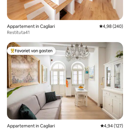
Appartement in Cagliari
Gemiddelde beo
4,98 (240)
Restituta41
Favoriet van gasten
Topfavoriet van gasten
Appartement in Cagliari
Gemiddelde beo
4,94 (127)