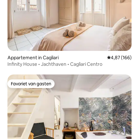
Appartement in Cagliari
Gemiddelde beo
4,87 (166)
Infinity House • Jachthaven • Cagliari Centro
Favoriet van gasten
Favoriet van gasten