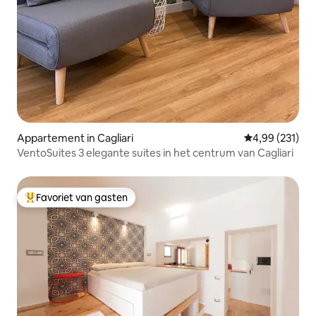
Appartement in Cagliari
Gemiddelde beo
4,99 (231)
VentoSuites 3 elegante suites in het centrum van Cagliari
Favoriet van gasten
Topfavoriet van gasten