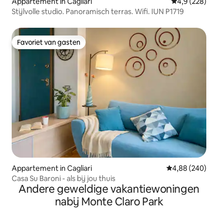
Appartement in Cagliari
Gemiddelde be
4,9 (228)
Stijlvolle studio. Panoramisch terras. Wifi. IUN P1719
Favoriet van gasten
Favoriet van gasten
Appartement in Cagliari
Gemiddelde beo
4,88 (240)
Casa Su Baroni - als bij jou thuis
Andere geweldige vakantiewoningen
nabij Monte Claro Park