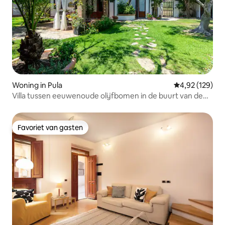
Woning in Pula
Gemiddelde beo
4,92 (129)
Villa tussen eeuwenoude olijfbomen in de buurt van de
zee
Favoriet van gasten
Favoriet van gasten