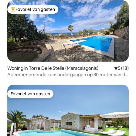
Favoriet van gasten
Topfavoriet van gasten
Woning in Torre Delle Stelle (Maracalagonis)
Gemiddelde
5 (18)
Adembenemende zonsondergangen op 30 meter van de
zee
Favoriet van gasten
Favoriet van gasten