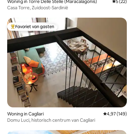
Woning in Torre Delle Stelle (Maracalagonis)
Gemiddelde
5 (22)
Casa Torre, Zuidoost-Sardinië
Favoriet van gasten
Topfavoriet van gasten
Woning in Cagliari
Gemiddelde beo
4,97 (149)
Domu Luci, historisch centrum van Cagliari