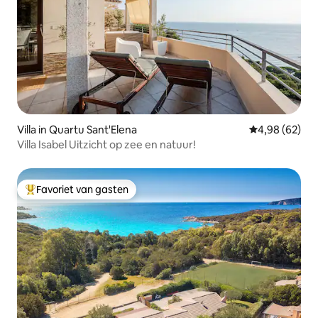
Villa in Quartu Sant'Elena
Gemiddelde be
4,98 (62)
Villa Isabel Uitzicht op zee en natuur!
Favoriet van gasten
Topfavoriet van gasten