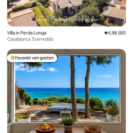
Villa in Perda Longa
Gemiddelde be
4,98 (65)
Casabianca Tuerredda
Favoriet van gasten
Topfavoriet van gasten