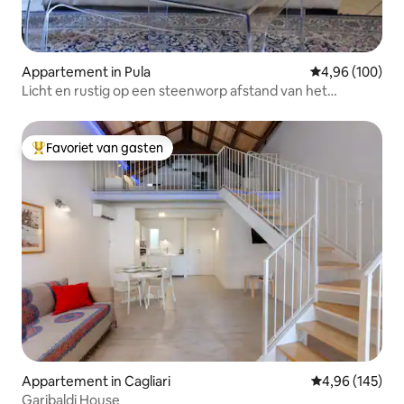
Appartement in Pula
Gemiddelde beo
4,96 (100)
Licht en rustig op een steenworp afstand van het
centrum
Favoriet van gasten
Topfavoriet van gasten
Appartement in Cagliari
Gemiddelde beo
4,96 (145)
Garibaldi House