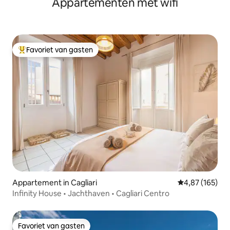
Appartementen met wifi
Favoriet van gasten
Topfavoriet van gasten
Appartement in Cagliari
Gemiddelde beo
4,87 (165)
Infinity House • Jachthaven • Cagliari Centro
Favoriet van gasten