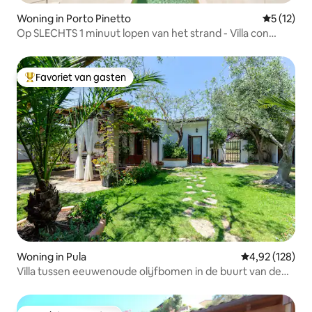
Woning in Porto Pinetto
Gemiddelde
5 (12)
Op SLECHTS 1 minuut lopen van het strand - Villa con
piscina
Favoriet van gasten
Topfavoriet van gasten
Woning in Pula
Gemiddelde beo
4,92 (128)
Villa tussen eeuwenoude olijfbomen in de buurt van de
zee