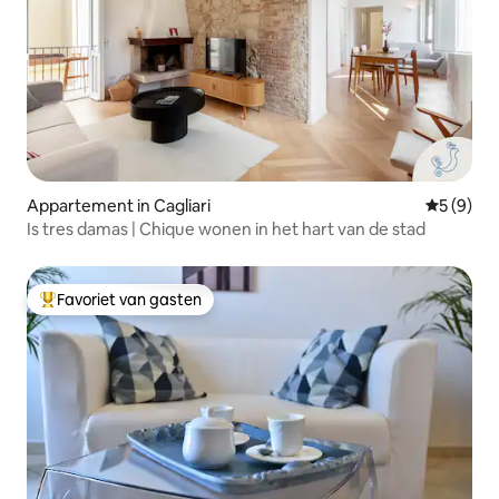
Appartement in Cagliari
Gemiddeld
5 (9)
Is tres damas | Chique wonen in het hart van de stad
Favoriet van gasten
Topfavoriet van gasten