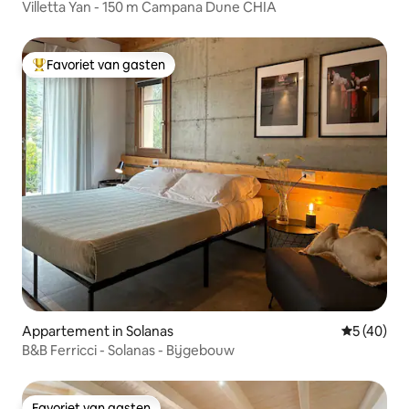
Villetta Yan - 150 m Campana Dune CHIA
Favoriet van gasten
Topfavoriet van gasten
Appartement in Solanas
Gemiddelde
5 (40)
B&B Ferricci - Solanas - Bijgebouw
Favoriet van gasten