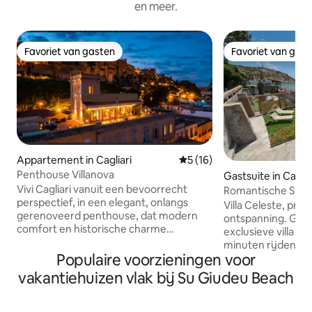
en meer.
Favoriet van gasten
Favoriet van gas
Favoriet van gasten
Favoriet van gas
Appartement in Cagliari
Gemiddelde beoordeling van 
5 (16)
Penthouse Villanova
Gastsuite in Caglia
Vivi Cagliari vanuit een bevoorrecht
Romantische Studio
perspectief, in een elegant, onlangs
Sardinië
Villa Celeste, priv
gerenoveerd penthouse, dat modern
ontspanning. Gebo
comfort en historische charme
exclusieve villa in 
combineert. Een korte wandeling van de
minuten rijden va
Bastione Saint Remy in de buurt van
Populaire voorzieningen voor
Het is zeer privé,
typische restaurants en exclusieve
toegang tot het st
vakantiehuizen vlak bij Su Giudeu Beach
boetieks. Groot terras van 100 vierkante
door de rotsen. D
meter met een adembenemend uitzicht
bieden een ademb
op de daken van Cagliari en de Golf van
oude monumenten