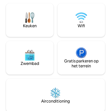
Angeli, ideaal voor ontspanning en
wandelen of mount
buitendiners. Lichte en ingerichte
van het huis 3 uit
kamers met woonkamerstijl met
Een auto wordt aa
schuiframen, uitgeruste keuken en
beter, omdat de 
gezellige kamers voor een perfecte
plaatsen een beetj
Keuken
Wifi
rust.
Parkeren is gratis.
Gratis parkeren op
Zwembad
het terrein
Airconditioning