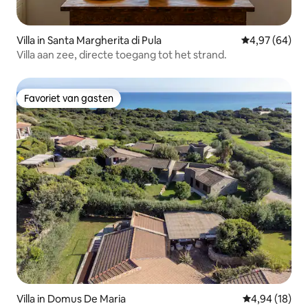
Villa in Santa Margherita di Pula
Gemiddelde be
4,97 (64)
Villa aan zee, directe toegang tot het strand.
Favoriet van gasten
Favoriet van gasten
Villa in Domus De Maria
Gemiddelde be
4,94 (18)