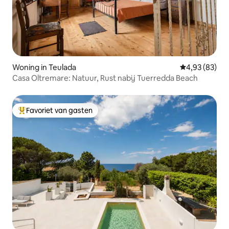
Woning in Teulada
Gemiddelde be
4,93 (83)
Casa Oltremare: Natuur, Rust nabij Tuerredda Beach
Favoriet van gasten
Topfavoriet van gasten