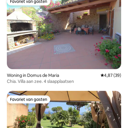
Favoriet van gasten
Favoriet van gasten
Woning in Domus de Maria
Gemiddelde be
4,87 (39)
Chia. Villa aan zee. 4 slaapplaatsen
Favoriet van gasten
Favoriet van gasten