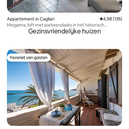
Appartement in Cagliari
Gemiddelde beo
4,98 (135)
Meigama, loft met parkeerplaats in het historisch
Gezinsvriendelijke huizen
centrum
Favoriet van gasten
Favoriet van gasten