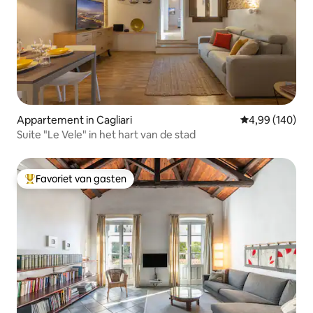
Appartement in Cagliari
Gemiddelde beo
4,99 (140)
Suite "Le Vele" in het hart van de stad
Favoriet van gasten
Topfavoriet van gasten