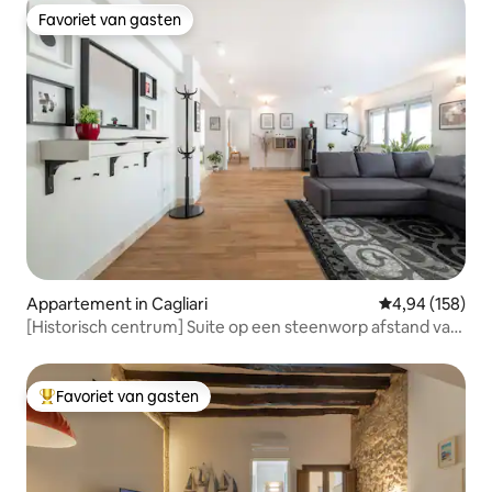
Favoriet van gasten
Favoriet van gasten
Appartement in Cagliari
Gemiddelde beo
4,94 (158)
[Historisch centrum] Suite op een steenworp afstand van
de Corso
Favoriet van gasten
Topfavoriet van gasten