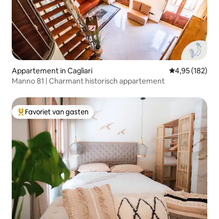
Appartement in Cagliari
Gemiddelde beo
4,95 (182)
Manno 81 | Charmant historisch appartement
Favoriet van gasten
Topfavoriet van gasten