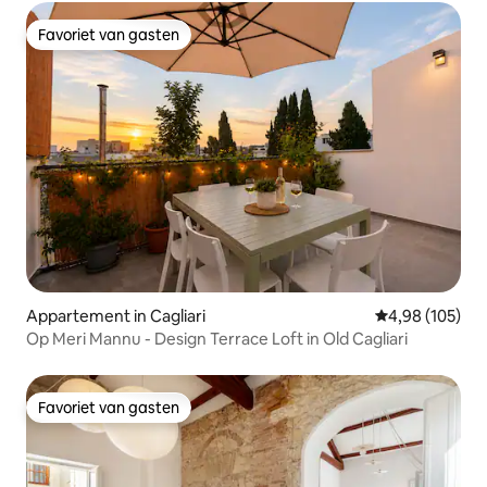
Favoriet van gasten
Favoriet van gasten
Appartement in Cagliari
Gemiddelde beo
4,98 (105)
Op Meri Mannu - Design Terrace Loft in Old Cagliari
Favoriet van gasten
Favoriet van gasten