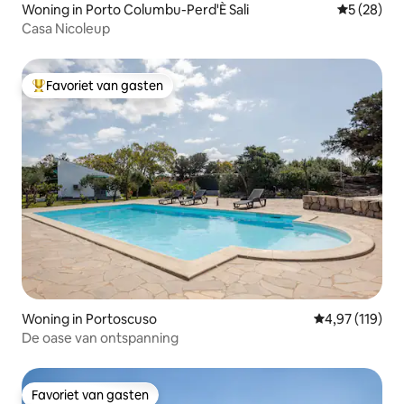
Woning in Porto Columbu-Perd'È Sali
Gemiddelde
5 (28)
Casa Nicoleup
Favoriet van gasten
Topfavoriet van gasten
Woning in Portoscuso
Gemiddelde beo
4,97 (119)
De oase van ontspanning
Favoriet van gasten
Favoriet van gasten