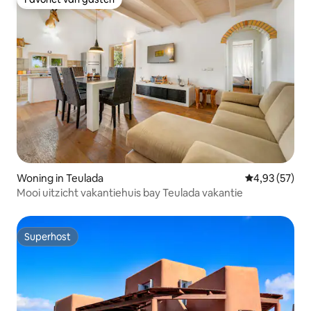
Favoriet van gasten
Woning in Teulada
Gemiddelde be
4,93 (57)
Mooi uitzicht vakantiehuis bay Teulada vakantie
Superhost
Superhost