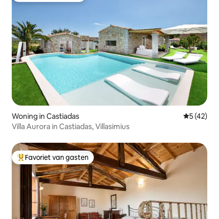
Woning in Castiadas
Gemiddelde
5 (42)
Villa Aurora in Castiadas, Villasimius
Favoriet van gasten
Topfavoriet van gasten