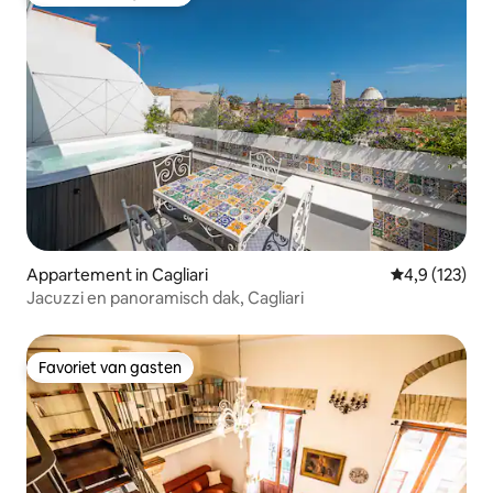
Favoriet van gasten
Appartement in Cagliari
Gemiddelde be
4,9 (123)
Jacuzzi en panoramisch dak, Cagliari
Favoriet van gasten
Favoriet van gasten