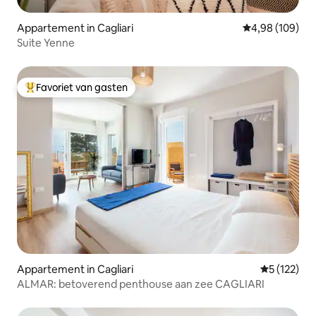
Appartement in Cagliari
Gemiddelde beo
4,98 (109)
Suite Yenne
Favoriet van gasten
Topfavoriet van gasten
Appartement in Cagliari
Gemiddelde 
5 (122)
ALMAR: betoverend penthouse aan zee CAGLIARI