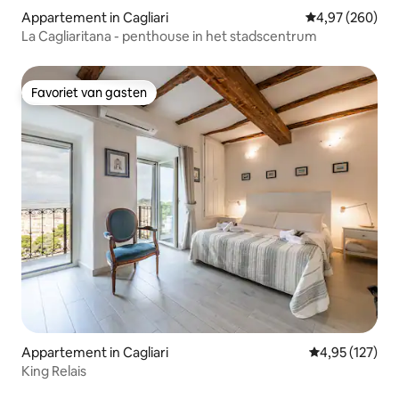
Appartement in Cagliari
Gemiddelde beo
4,97 (260)
La Cagliaritana - penthouse in het stadscentrum
Favoriet van gasten
Favoriet van gasten
Appartement in Cagliari
Gemiddelde beo
4,95 (127)
King Relais