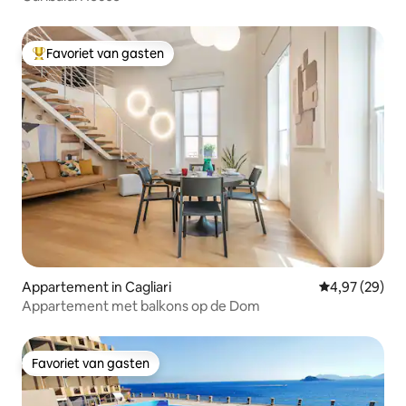
Favoriet van gasten
Topfavoriet van gasten
Appartement in Cagliari
Gemiddelde be
4,97 (29)
Appartement met balkons op de Dom
Favoriet van gasten
Favoriet van gasten