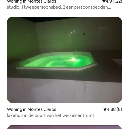
Woning in Montes Claros
Gemiddelde be
4,91 (22)
studio, 1 tweepersoonsbed, 2 eenpersoonsbedden
(stapelbed)
Woning in Montes Claros
Gemiddelde b
4,88 (8)
luxehuis in de buurt van het winkelcentrum!