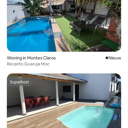
Woning in Montes Claros
Nieuwe ac
Nieuw
Recanto Guaruja Moc
Superhost
Superhost