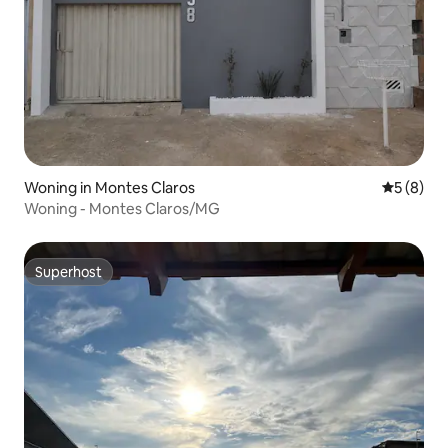
Woning in Montes Claros
Gemiddeld
5 (8)
Woning - Montes Claros/MG
Superhost
Superhost