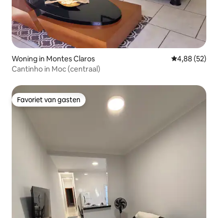
Woning in Montes Claros
Gemiddelde be
4,88 (52)
Cantinho in Moc (centraal)
Favoriet van gasten
Favoriet van gasten