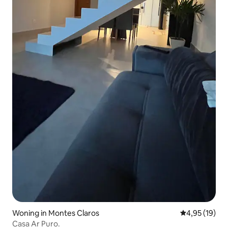
Woning in Montes Claros
Gemiddelde be
4,95 (19)
Casa Ar Puro.