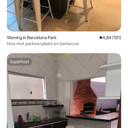
Woning in Barcelona Park
Gemiddelde beo
4,84 (101)
Huis met parkeerplaats en barbecue
Superhost
Superhost