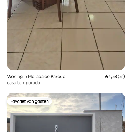
Woning in Morada do Parque
Gemiddelde be
4,53 (51)
casa temporada
Favoriet van gasten
Favoriet van gasten