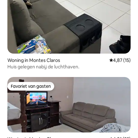
Woning in Montes Claros
Gemiddelde be
4,87 (15)
Huis gelegen nabij de luchthaven.
Favoriet van gasten
Favoriet van gasten