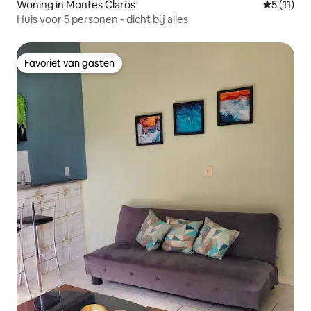
Woning in Montes Claros
Gemiddeld
5 (11)
Huis voor 5 personen - dicht bij alles
Favoriet van gasten
Favoriet van gasten