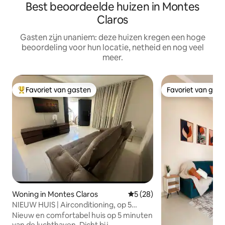
Best beoordeelde huizen in Montes
Claros
Gasten zijn unaniem: deze huizen kregen een hoge
beoordeling voor hun locatie, netheid en nog veel
meer.
Favoriet van gasten
Favoriet van gas
Topfavoriet van gasten
Favoriet van gas
Woning in Montes Claros
Gemiddelde beoordeling van 
5 (28)
NIEUW HUIS | Airconditioning, op 5
minuten van de luchthaven.
Nieuw en comfortabel huis op 5 minuten
van de luchthaven. Dicht bij