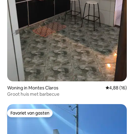
Woning in Montes Claros
Gemiddelde be
4,88 (16)
Groot huis met barbecue
Favoriet van gasten
Favoriet van gasten