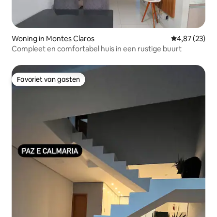
Woning in Montes Claros
Gemiddelde be
4,87 (23)
Compleet en comfortabel huis in een rustige buurt
Favoriet van gasten
Favoriet van gasten