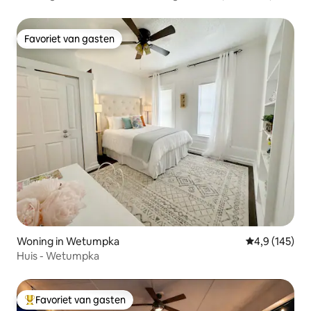
bezienswaardigheden
Favoriet van gasten
Favoriet van gasten
Woning in Wetumpka
Gemiddelde be
4,9 (145)
Huis - Wetumpka
Favoriet van gasten
Topfavoriet van gasten