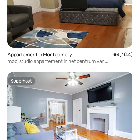
Appartement in Montgomery
Gemiddelde b
4,7 (44)
mooi studio appartement in het centrum van
Montgomery
Superhost
Superhost