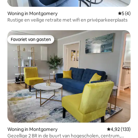
Woning in Montgomery
Gemiddeld
5 (4)
Rustige en veilige retraite met wifi en privéparkeerplaats
Favoriet van gasten
Favoriet van gasten
Woning in Montgomery
Gemiddelde beo
4,92 (133)
Gezellige 2 BR in de buurt van hogescholen, centrum,