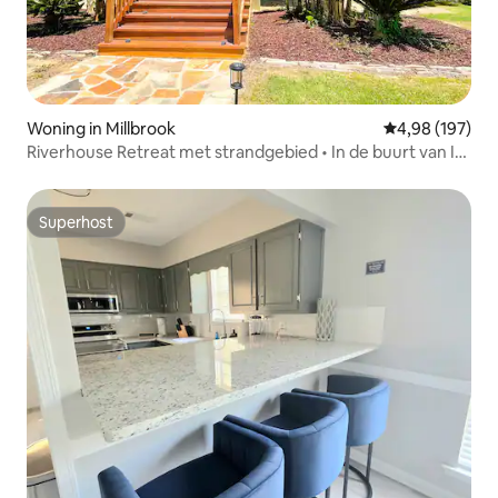
Woning in Millbrook
Gemiddelde beo
4,98 (197)
Riverhouse Retreat met strandgebied • In de buurt van I-
65 • Slaapplaatsen voor 6
Superhost
Superhost