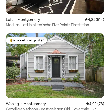
Loft in Montgomery
Gemiddelde beo
4,82 (514)
Moderne loft in historische Five Points Firestation
Favoriet van gasten
Topfavoriet van gasten
Woning in Montgomery
Gemiddelde be
4,99 (78)
Gezellig en schoon - Best gelegen Old Cloverdale 1BR