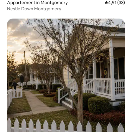
Appartement in Montgomery
Gemiddelde be
4,91 (33)
Nestle Down Montgomery