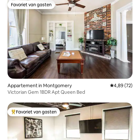
Favoriet van gasten
Favoriet van gasten
Appartement in Montgomery
Gemiddelde be
4,89 (72)
Victorian Gem 1BDR Apt Queen Bed
Favoriet van gasten
Topfavoriet van gasten