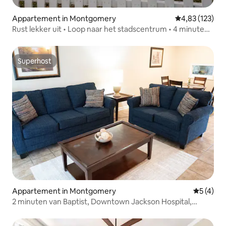
Appartement in Montgomery
Gemiddelde beo
4,83 (123)
Rust lekker uit • Loop naar het stadscentrum • 4 minuten
van Maxwell
Superhost
Superhost
Appartement in Montgomery
Gemiddeld
5 (4)
2 minuten van Baptist, Downtown Jackson Hospital,
luchthaven