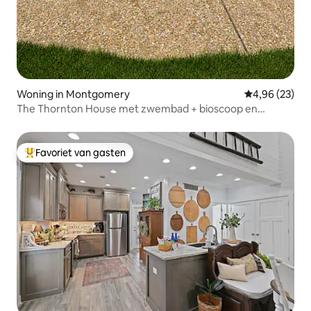
Woning in Montgomery
Gemiddelde be
4,96 (23)
The Thornton House met zwembad + bioscoop en
speelkamer
Favoriet van gasten
Topfavoriet van gasten