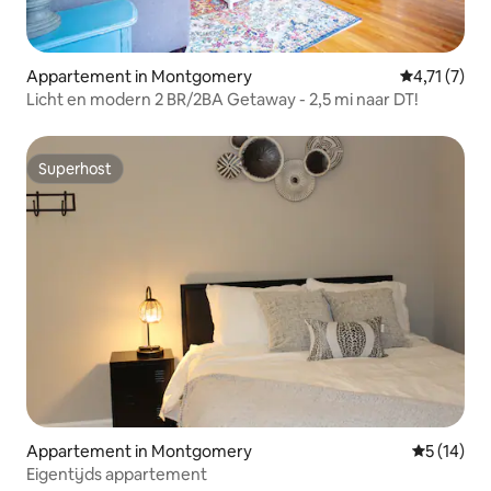
Appartement in Montgomery
Gemiddelde 
4,71 (7)
Licht en modern 2 BR/2BA Getaway - 2,5 mi naar DT!
Superhost
Superhost
Appartement in Montgomery
Gemiddelde
5 (14)
Eigentijds appartement