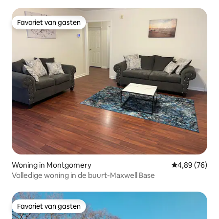
Favoriet van gasten
Favoriet van gasten
Woning in Montgomery
Gemiddelde be
4,89 (76)
Volledige woning in de buurt-Maxwell Base
Favoriet van gasten
Favoriet van gasten