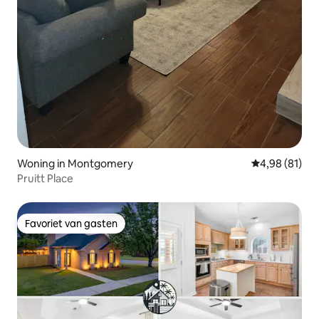
Woning in Montgomery
Gemiddelde be
4,98 (81)
Pruitt Place
Favoriet van gasten
Favoriet van gasten