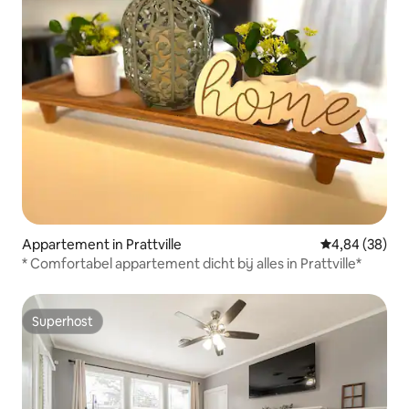
Appartement in Prattville
Gemiddelde be
4,84 (38)
* Comfortabel appartement dicht bij alles in Prattville*
Superhost
Superhost