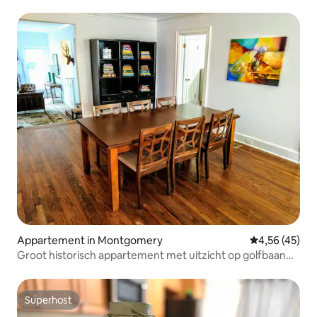
Appartement in Montgomery
Gemiddelde be
4,56 (45)
Groot historisch appartement met uitzicht op golfbaan
2012
Superhost
Superhost