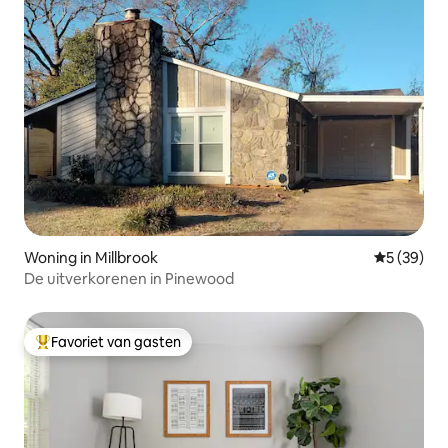
Woning in Millbrook
Gemiddelde
5 (39)
De uitverkorenen in Pinewood
Favoriet van gasten
Topfavoriet van gasten