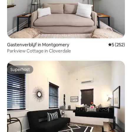
Gastenverblijf in Montgomery
Gemiddelde 
5 (252)
Parkview Cottage in Cloverdale
Superhost
Superhost