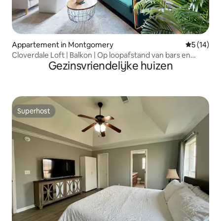
Appartement in Montgomery
Gemiddelde
5 (14)
Cloverdale Loft | Balkon | Op loopafstand van bars en
Gezinsvriendelijke huizen
restaurants
Superhost
Superhost