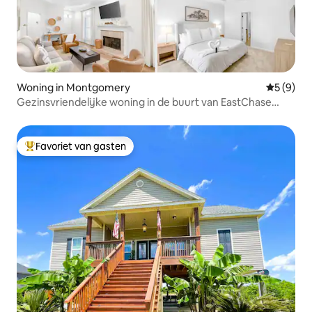
Woning in Montgomery
Gemiddeld
5 (9)
Gezinsvriendelijke woning in de buurt van EastChase
Shopping
Favoriet van gasten
Topfavoriet van gasten