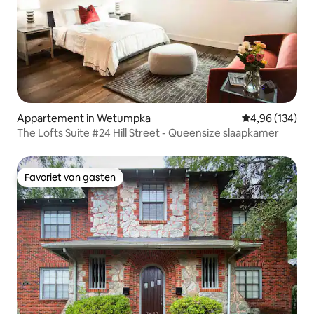
Appartement in Wetumpka
Gemiddelde beo
4,96 (134)
The Lofts Suite #24 Hill Street - Queensize slaapkamer
Favoriet van gasten
Favoriet van gasten