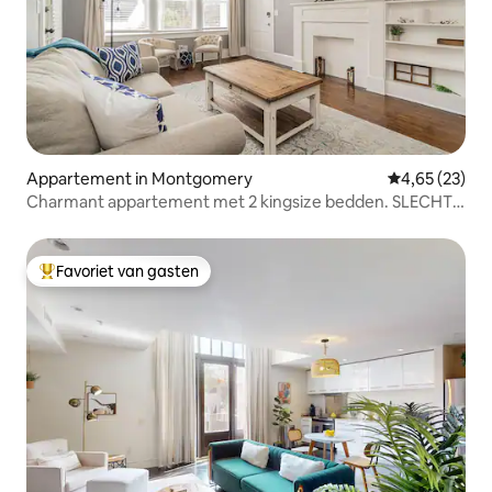
Appartement in Montgomery
Gemiddelde be
4,65 (23)
Charmant appartement met 2 kingsize bedden. SLECHTS
10 minuten naar DT!
Favoriet van gasten
Topfavoriet van gasten