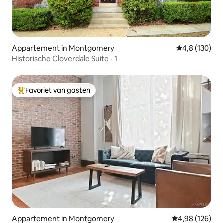
Appartement in Montgomery
Gemiddelde be
4,8 (130)
Historische Cloverdale Suite - 1
Favoriet van gasten
Topfavoriet van gasten
Appartement in Montgomery
Gemiddelde beo
4,98 (126)