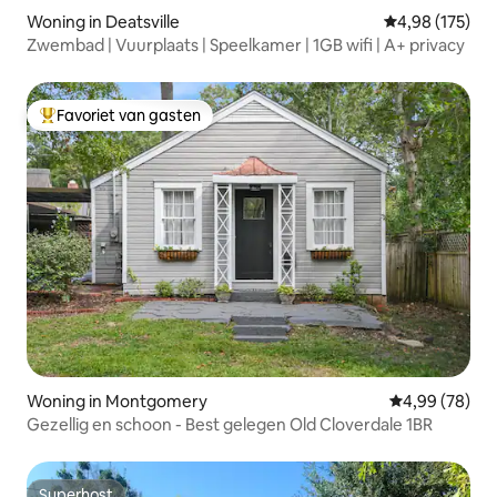
Woning in Deatsville
Gemiddelde beo
4,98 (175)
Zwembad | Vuurplaats | Speelkamer | 1GB wifi | A+ privacy
Favoriet van gasten
Topfavoriet van gasten
Woning in Montgomery
Gemiddelde be
4,99 (78)
Gezellig en schoon - Best gelegen Old Cloverdale 1BR
Superhost