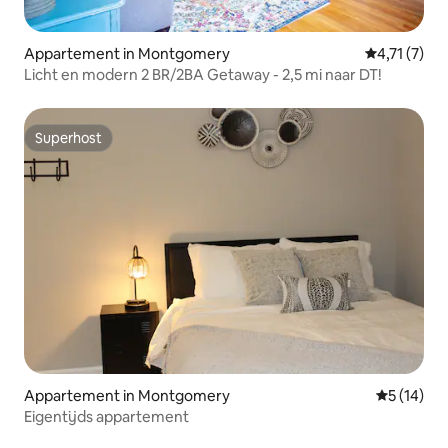
Appartement in Montgomery
Gemiddelde 
4,71 (7)
Licht en modern 2 BR/2BA Getaway - 2,5 mi naar DT!
Superhost
Superhost
Appartement in Montgomery
Gemiddelde
5 (14)
Eigentijds appartement