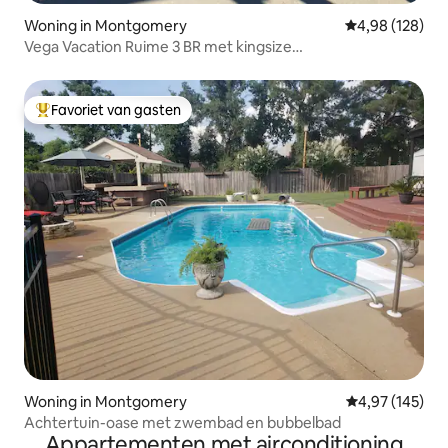
Woning in Montgomery
Gemiddelde beo
4,98 (128)
Vega Vacation Ruime 3 BR met kingsize
bedden+zwembad
Favoriet van gasten
Topfavoriet van gasten
Woning in Montgomery
Gemiddelde beo
4,97 (145)
Achtertuin-oase met zwembad en bubbelbad
Appartementen met airconditioning