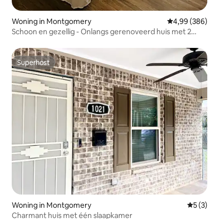
Woning in Montgomery
Gemiddelde beo
4,99 (386)
Schoon en gezellig - Onlangs gerenoveerd huis met 2
slaapkamers/2 badkamers!
Superhost
Superhost
Woning in Montgomery
Gemiddeld
5 (3)
Charmant huis met één slaapkamer