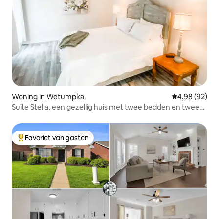
Woning in Wetumpka
Gemiddelde be
4,98 (92)
Suite Stella, een gezellig huis met twee bedden en twee
badkamers!
Favoriet van gasten
Topfavoriet van gasten