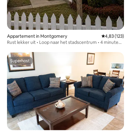
Appartement in Montgomery
Gemiddelde beo
4,83 (123)
Rust lekker uit • Loop naar het stadscentrum • 4 minuten
van Maxwell
Superhost
Superhost