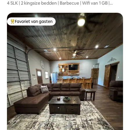
4 SLK | 2 kingsize bedden | Barbecue | Wifi van 1 GB |
Smart-tv's
Favoriet van gasten
Topfavoriet van gasten