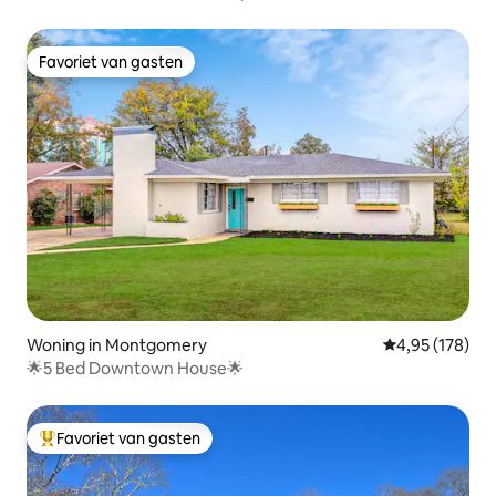
Favoriet van gasten
Favoriet van gasten
Woning in Montgomery
Gemiddelde beo
4,95 (178)
🌟5 Bed Downtown House🌟
Favoriet van gasten
Topfavoriet van gasten