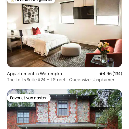
Topfavoriet van gasten
Appartement in Wetumpka
Gemiddelde beo
4,96 (134)
The Lofts Suite #24 Hill Street - Queensize slaapkamer
Favoriet van gasten
Favoriet van gasten