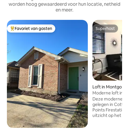
worden hoog gewaardeerd voor hun locatie, netheid
en meer.
Favoriet van gasten
Superhost
Topfavoriet van gasten
Superhost
Loft in Montgome
Moderne loft in hi
Firestation
Deze moderne, bij
gelegen in Cottage 
Points Firestation
uitzicht op het ce
unieke ruimte, per
komen of te enter