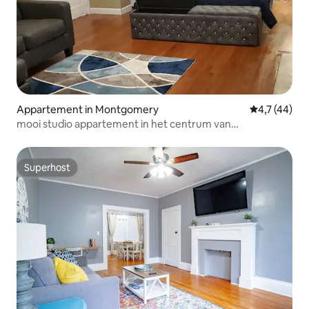
Appartement in Montgomery
Gemiddelde b
4,7 (44)
mooi studio appartement in het centrum van
Montgomery
Superhost
Superhost