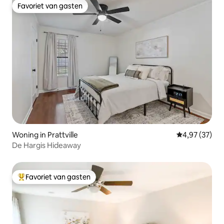
Favoriet van gasten
Favoriet van gasten
Woning in Prattville
Gemiddelde be
4,97 (37)
De Hargis Hideaway
Favoriet van gasten
Topfavoriet van gasten