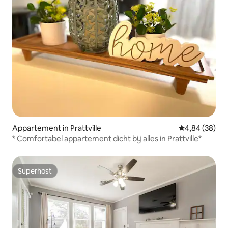
Appartement in Prattville
Gemiddelde be
4,84 (38)
* Comfortabel appartement dicht bij alles in Prattville*
Superhost
Superhost