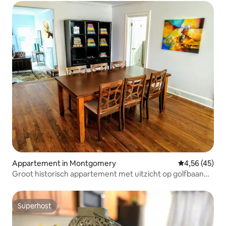
Appartement in Montgomery
Gemiddelde be
4,56 (45)
Groot historisch appartement met uitzicht op golfbaan
2012
Superhost
Superhost