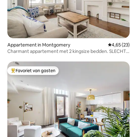
Appartement in Montgomery
Gemiddelde be
4,65 (23)
Charmant appartement met 2 kingsize bedden. SLECHTS
10 minuten naar DT!
Favoriet van gasten
Topfavoriet van gasten