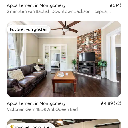
Appartement in Montgomery
Gemiddeld
5 (4)
2 minuten van Baptist, Downtown Jackson Hospital,
luchthaven
Favoriet van gasten
Favoriet van gasten
Appartement in Montgomery
Gemiddelde be
4,89 (72)
Victorian Gem 1BDR Apt Queen Bed
Favoriet van gasten