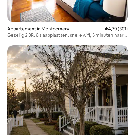
Appartement in Montgomery
Gemiddelde beo
4,79 (301)
Gezellig 2 BR, 6 slaapplaatsen, snelle wifi, 5 minuten naar
het centrum