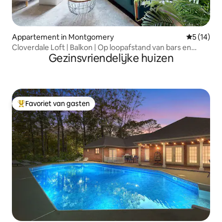
Appartement in Montgomery
Gemiddelde
5 (14)
Cloverdale Loft | Balkon | Op loopafstand van bars en
Gezinsvriendelijke huizen
restaurants
Favoriet van gasten
Topfavoriet van gasten