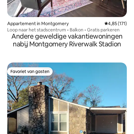
Appartement in Montgomery
Gemiddelde beo
4,85 (171)
Loop naar het stadscentrum • Balkon • Gratis parkeren
Andere geweldige vakantiewoningen
nabij Montgomery Riverwalk Stadion
Favoriet van gasten
Favoriet van gasten