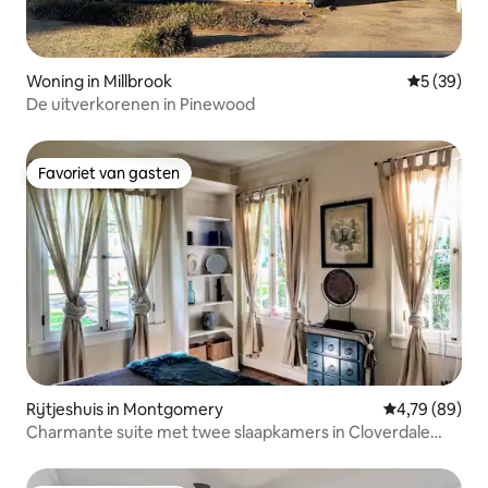
Woning in Millbrook
Gemiddelde
5 (39)
De uitverkorenen in Pinewood
Favoriet van gasten
Favoriet van gasten
Rijtjeshuis in Montgomery
Gemiddelde be
4,79 (89)
Charmante suite met twee slaapkamers in Cloverdale
District