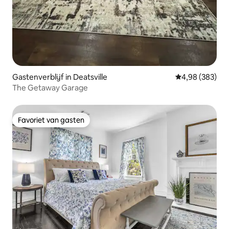
Gastenverblijf in Deatsville
Gemiddelde beo
4,98 (383)
The Getaway Garage
Favoriet van gasten
Favoriet van gasten