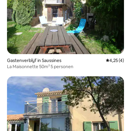
Gastenverblijf in Saussines
Gemiddelde b
4,25 (4)
La Maisonnette 50m² 5 personen