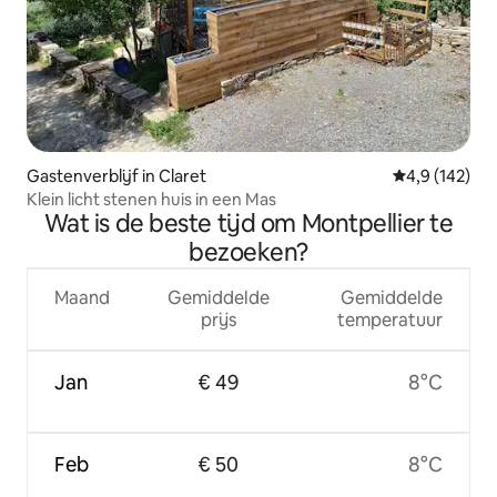
Gastenverblijf in Claret
Gemiddelde be
4,9 (142)
Klein licht stenen huis in een Mas
Wat is de beste tijd om Montpellier te
bezoeken?
Maand
Gemiddelde
Gemiddelde
prijs
temperatuur
Jan
€ 49
8°C
Feb
€ 50
8°C