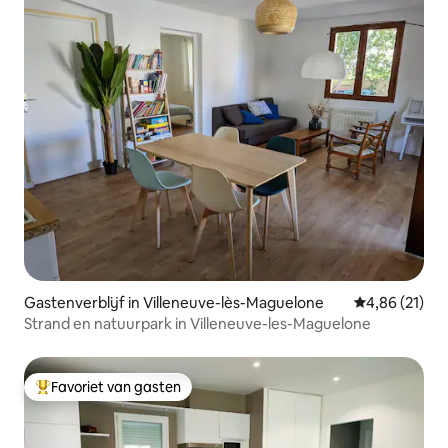
Gastenverblijf in Villeneuve-lès-Maguelone
Gemiddelde be
4,86 (21)
Strand en natuurpark in Villeneuve-les-Maguelone
Favoriet van gasten
Topfavoriet van gasten