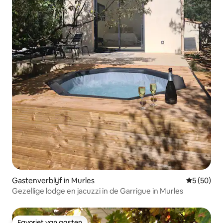
Gastenverblijf in Murles
Gemiddelde
5 (50)
Gezellige lodge en jacuzzi in de Garrigue in Murles
Favoriet van gasten