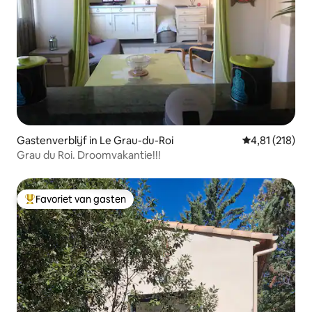
Gastenverblijf in Le Grau-du-Roi
Gemiddelde beo
4,81 (218)
Grau du Roi. Droomvakantie!!!
Favoriet van gasten
Topfavoriet van gasten