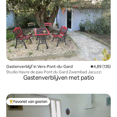
Gastenverblijf in Vers-Pont-du-Gard
Gemiddelde beo
4,89 (135)
Studio Havre de paix Pont du Gard Zwembad Jacuzzi
Gastenverblijven met patio
Favoriet van gasten
Topfavoriet van gasten