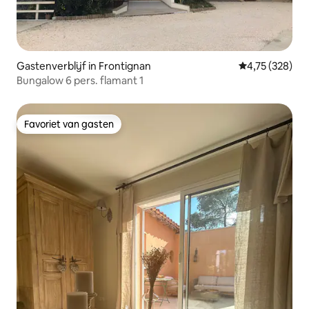
Gastenverblijf in Frontignan
Gemiddelde beo
4,75 (328)
Bungalow 6 pers. flamant 1
Favoriet van gasten
Favoriet van gasten