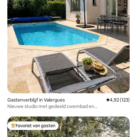
Gastenverblijf in Valergues
Gemiddelde beo
4,92 (123)
Nieuwe studio met gedeeld zwembad en
privéparkeerplaats
Favoriet van gasten
Topfavoriet van gasten