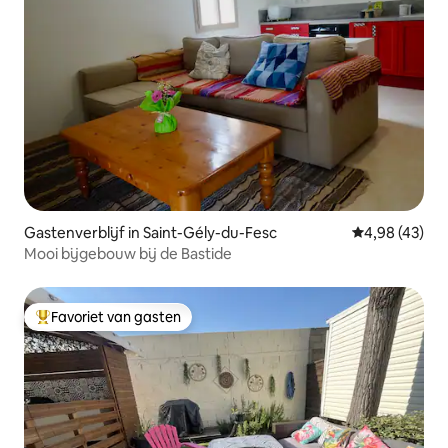
Gastenverblijf in Saint-Gély-du-Fesc
Gemiddelde be
4,98 (43)
Mooi bijgebouw bij de Bastide
Favoriet van gasten
Topfavoriet van gasten