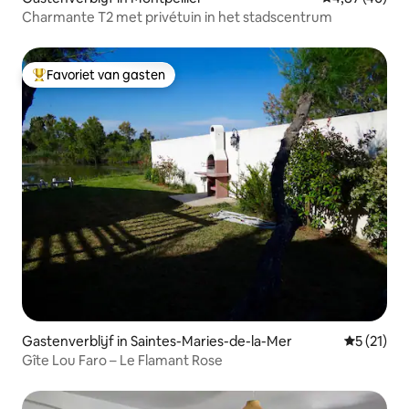
Charmante T2 met privétuin in het stadscentrum
Favoriet van gasten
Topfavoriet van gasten
Gastenverblijf in Saintes-Maries-de-la-Mer
Gemiddelde
5 (21)
Gîte Lou Faro – Le Flamant Rose