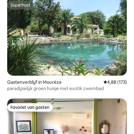
Superhost
Superhost
Gastenverblijf in Mourèze
Gemiddelde beo
4,88 (173)
paradijselijk groen huisje met exotik zwembad
Favoriet van gasten
Favoriet van gasten