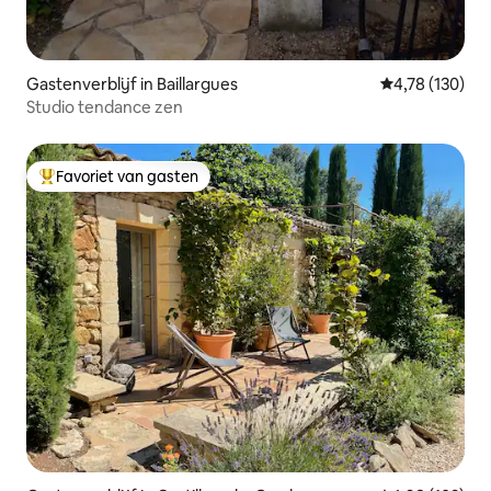
Gastenverblijf in Baillargues
Gemiddelde beo
4,78 (130)
Studio tendance zen
Favoriet van gasten
Topfavoriet van gasten