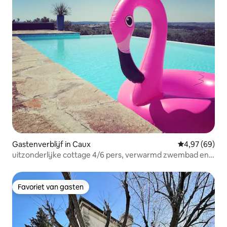
Gastenverblijf in Caux
Gemiddelde be
4,97 (69)
uitzonderlijke cottage 4/6 pers, verwarmd zwembad en
SPA
Favoriet van gasten
Favoriet van gasten