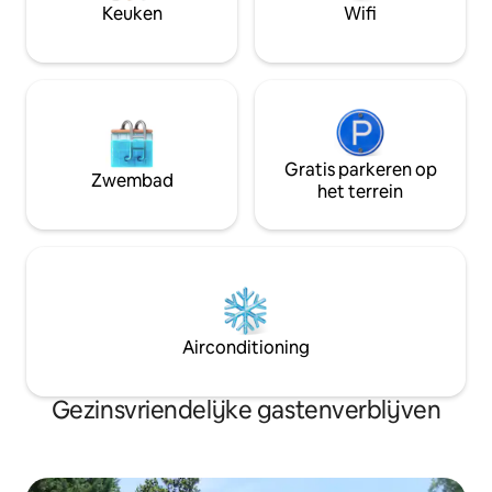
(van november tot maart, 24 uur voor
3/4 personen in + in de studio, vraag het
Keuken
Wifi
aankomst aanvragen)
ons.
Gratis parkeren op
Zwembad
het terrein
Airconditioning
Gezinsvriendelijke gastenverblijven