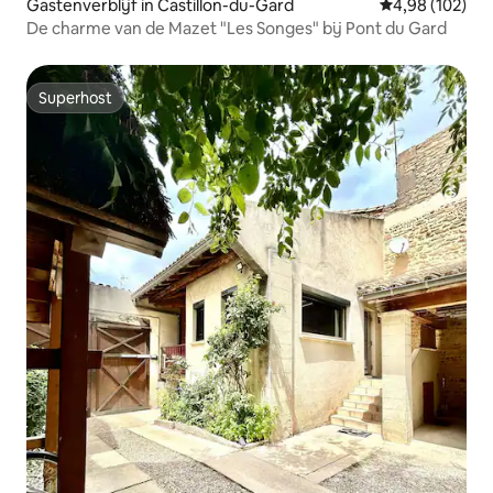
Gastenverblijf in Castillon-du-Gard
Gemiddelde beo
4,98 (102)
De charme van de Mazet "Les Songes" bij Pont du Gard
Superhost
Superhost