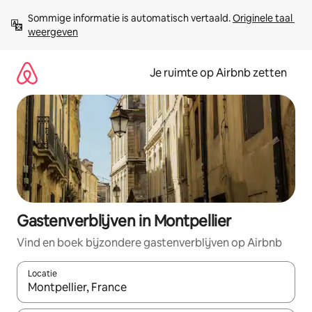
Ga
Sommige informatie is automatisch vertaald. 
Originele taal 
direct
weergeven
naar
inhoud
Je ruimte op Airbnb zetten
Gastenverblijven in Montpellier
Vind en boek bijzondere gastenverblijven op Airbnb
Locatie
Wanneer er suggesties beschikbaar zijn, maak je een keuze met