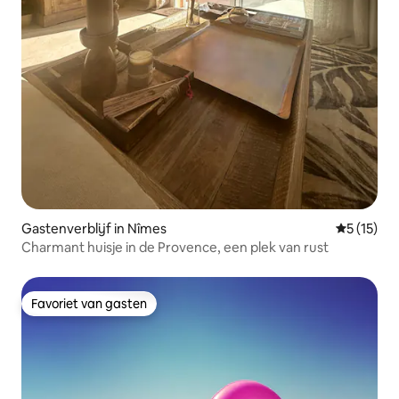
Gastenverblijf in Nîmes
Gemiddelde
5 (15)
Charmant huisje in de Provence, een plek van rust
Favoriet van gasten
Favoriet van gasten