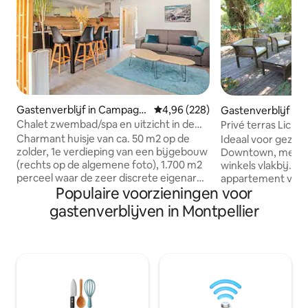
Gastenverblijf in Campagn
Gemiddelde beoordeling van 4,96
4,96 (228)
Gastenverblijf in 
an
Chalet zwembad/spa en uitzicht in de
Privé terras Lichte
buurt van Pézenas tussen zee en meer
wifi
Charmant huisje van ca. 50 m2 op de
Ideaal voor gezin
zolder, 1e verdieping van een bijgebouw
Downtown, met uit
(rechts op de algemene foto), 1.700 m2
winkels vlakbij. Z
perceel waar de zeer discrete eigenaren
appartement van 
Populaire voorzieningen voor
wonen. Alleen cottage op het terrein.
voorzien van airco
Zwembad (7x4m), spa (2/4 p. met
Uitzicht op de tuin
gastenverblijven in Montpellier
bubbels), zomerkeuken (plancha),
+ bank BZ 2pl, kin
eetkamer/woonkamer, pingpongtafel,
Grote volledig afg
trampoline, kindergedeelte (hut, enz.)
tuin met boveng
en bowlingbaan beschikbaar
kinderspelletjes 
(selfservice). Parkeren: gereserveerd en
privéterras geschi
veilig Zwembad: april tot oktober
warme diners, pla
(beveiligd) Bubbelbad: het hele jaar door
Stranden op twee 