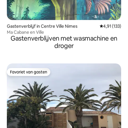
Gastenverblijf in Centre Ville Nimes
Gemiddelde beo
4,91 (133)
Ma Cabane en Ville
Gastenverblijven met wasmachine en
droger
Favoriet van gasten
Favoriet van gasten