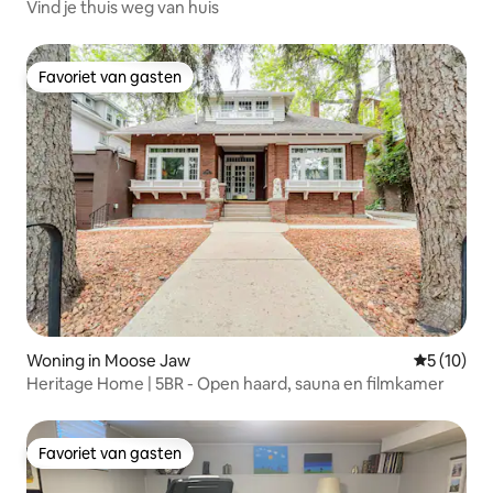
Vind je thuis weg van huis
Favoriet van gasten
Favoriet van gasten
Woning in Moose Jaw
Gemiddelde
5 (10)
Heritage Home | 5BR - Open haard, sauna en filmkamer
Favoriet van gasten
Favoriet van gasten