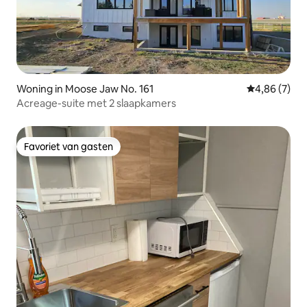
Woning in Moose Jaw No. 161
Gemiddelde b
4,86 (7)
Acreage-suite met 2 slaapkamers
Favoriet van gasten
Favoriet van gasten