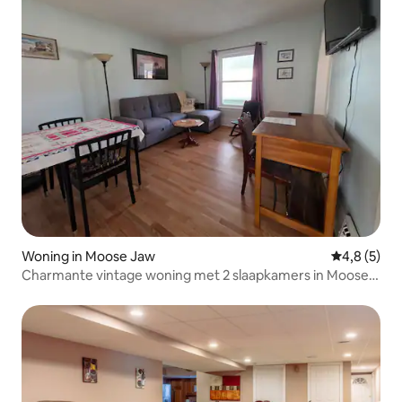
Woning in Moose Jaw
Gemiddelde 
4,8 (5)
Charmante vintage woning met 2 slaapkamers in Moose
Jaw