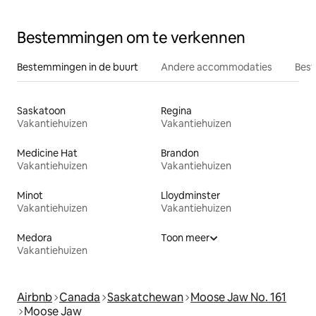
Bestemmingen om te verkennen
Bestemmingen in de buurt
Andere accommodaties
Best
Saskatoon
Regina
Vakantiehuizen
Vakantiehuizen
Medicine Hat
Brandon
Vakantiehuizen
Vakantiehuizen
Minot
Lloydminster
Vakantiehuizen
Vakantiehuizen
Medora
Toon meer
Vakantiehuizen
Airbnb
Canada
Saskatchewan
Moose Jaw No. 161
Moose Jaw