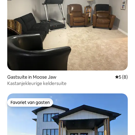
Gastsuite in Moose Jaw
Gemiddeld
5 (8)
Kastanjekleurige keldersuite
Favoriet van gasten
Favoriet van gasten