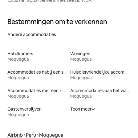
Exclusief appartement met zeezicht 3A
Bestemmingen om te verkennen
Andere accommodaties
Hotelkamers
Woningen
Moquegua
Moquegua
Accommodaties nabij een strand
Huisdiervriendelijke accommodaties
Moquegua
Moquegua
Accommodaties met een zwembad
Accommodaties aan het water
Moquegua
Moquegua
Gastenverblijven
Toon meer
Moquegua
Airbnb
Peru
Moquegua