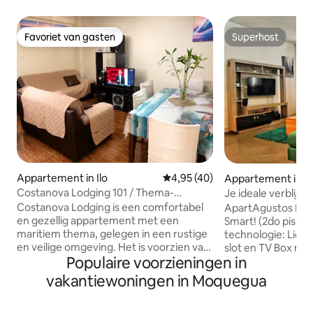
Favoriet van gasten
Superhost
Favoriet van gasten
Superhost
Appartement in Ilo
Gemiddelde beoordeling van 4,9
4,95 (40)
Appartement in 
Costanova Lodging 101 / Thema-
Je ideale verblijf
appartement Marino
op je
Costanova Lodging is een comfortabel
ApartAgustos Bo
en gezellig appartement met een
Smart! (2do piso)
maritiem thema, gelegen in een rustige
technologie: Licht
en veilige omgeving. Het is voorzien van
slot en TV Box met
Populaire voorzieningen in
details die zijn geïnspireerd op de
een mooi, warm e
maritieme en kuststijl, waardoor een
ontwerp in een rus
vakantiewoningen in Moquegua
gezellige en unieke sfeer ontstaat. We
blokken van het P
zijn gevestigd op een paar blokken van
minuten met de ta