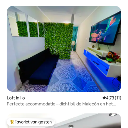
Loft in Ilo
Gemiddelde b
4,73 (11)
Perfecte accommodatie – dicht bij de Malecón en het
plein
Favoriet van gasten
Topfavoriet van gasten