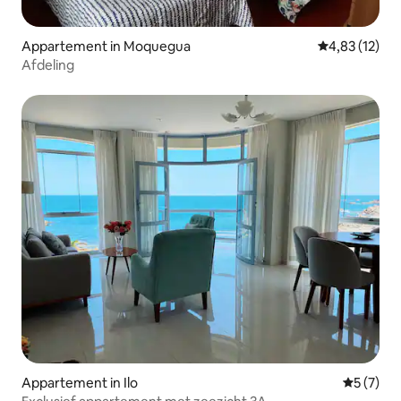
Appartement in Moquegua
Gemiddelde be
4,83 (12)
Afdeling
Appartement in Ilo
Gemiddeld
5 (7)