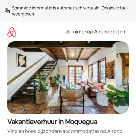
Ga
Sommige informatie is automatisch vertaald. 
Originele taal 
direct
weergeven
naar
inhoud
Je ruimte op Airbnb zetten
Vakantieverhuur in Moquegua
Vind en boek bijzondere accommodaties op Airbnb