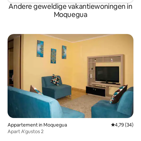
Andere geweldige vakantiewoningen in
Moquegua
Appartement in Moquegua
Gemiddelde be
4,79 (34)
Apart A'gustos 2