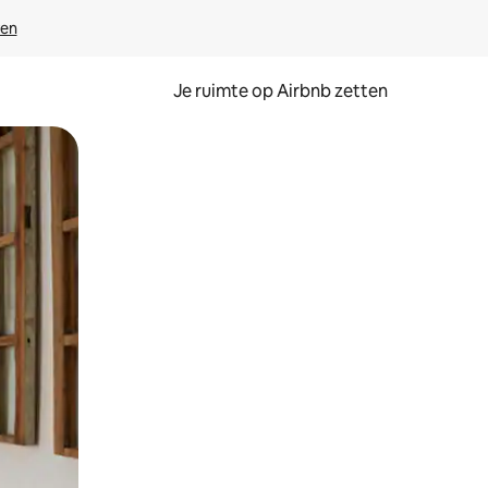
ven
Je ruimte op Airbnb zetten
ken of swipen.