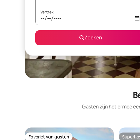
Vertrek
Zoeken
B
Gasten zijn het ermee e
Favoriet van gasten
Superho
Favoriet van gasten
Superho