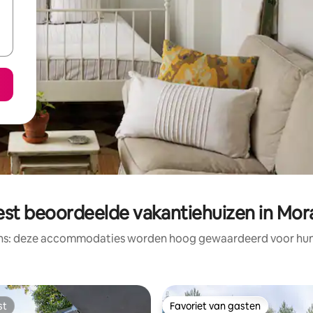
est beoordeelde vakantiehuizen in Mor
ens: deze accommodaties worden hoog gewaardeerd voor hun l
st
Favoriet van gasten
st
Favoriet van gasten