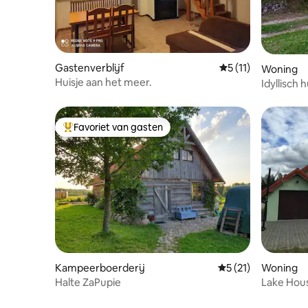
Gastenverblijf
Gemiddelde beoorde
5 (11)
Woning
Huisje aan het meer.
Idyllisch 
Favoriet van gasten
Topfavoriet van gasten
Kampeerboerderij
Gemiddelde beoorde
5 (21)
Woning
Halte ZaPupie
Lake Hous
gerenove