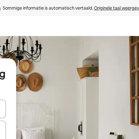
Sommige informatie is automatisch vertaald. 
Originele taal weerge
ąg
een keuze met je de pijltjestoetsen omhoog en omlaag, óf door te tik