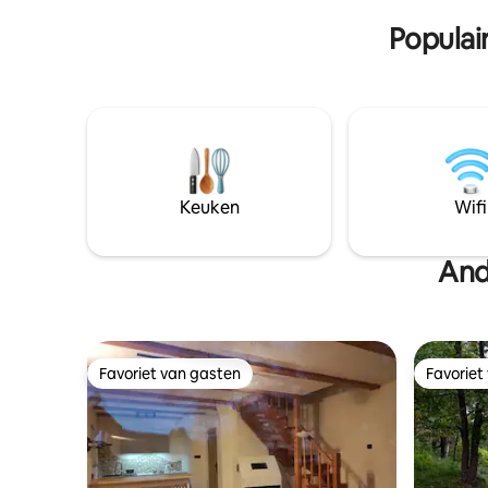
waterspor
kind van 8-12 jaar en 13-17 jaar. • 1
Populai
toegang tot de ASG-familieschietsbaan
voor reactieve doelen.
Keuken
Wifi
And
Favoriet van gasten
Favoriet
Favoriet van gasten
Favoriet