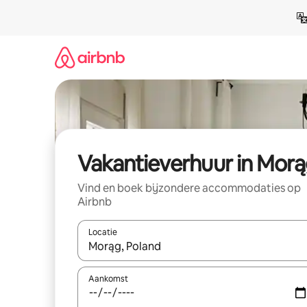
Ga
direct
naar
inhoud
Vakantieverhuur in Mor
Vind en boek bijzondere accommodaties op
Airbnb
Locatie
Wanneer er suggesties beschikbaar zijn, maak je 
Aankomst