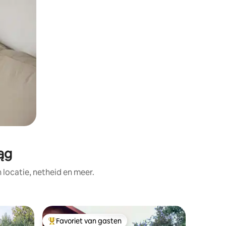
ąg
ocatie, netheid en meer.
Huisje
Favoriet van gasten
Favor
Topfavoriet van gasten
Topfavo