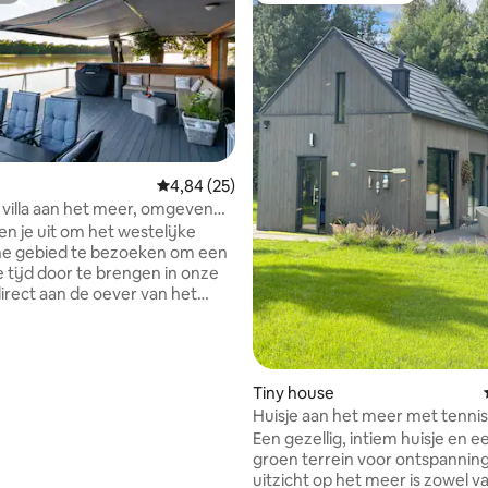
Gemiddelde beoordeling van 4,84 uit 5, 25 r
4,84 (25)
ling van 5 uit 5, 18 recensies
 villa aan het meer, omgeven
bos.
en je uit om het westelijke
he gebied te bezoeken om een
 tijd door te brengen in onze
 direct aan de oever van het
 (3 meter). Vanaf het grote
 je genieten van het uitzicht op
meer en het omliggende Tabor
Tiny house
die op zoek zijn naar actieve
Huisje aan het meer met tenni
jd op het water, fietsen in het
Lake house.
Een gezellig, intiem huisje en e
or mensen die op zoek zijn
groen terrein voor ontspanning
lek voor chillout en rust in de
uitzicht op het meer is zowel v
et is ook een paradijs voor