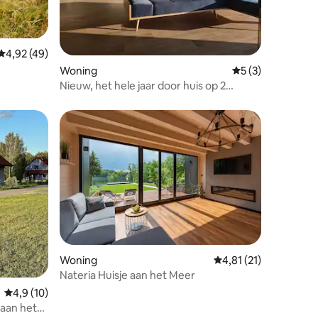
Gemiddelde beoordeling van 4,92 uit 5, 49 recensies
4,92 (49)
Woning
Gemiddelde beoord
5 (3)
ecensies
Nieuw, het hele jaar door huis op 2
hectare weide voor 8 personen
Woning
Gemiddelde beoordelin
4,81 (21)
Nateria Huisje aan het Meer
ecensies
Gemiddelde beoordeling van 4,9 uit 5, 10 recensies
4,9 (10)
aan het