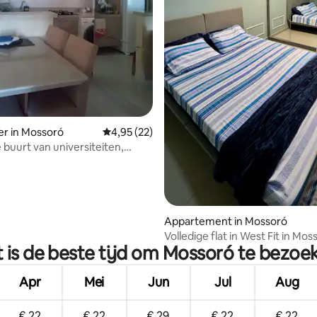
 van 4,96 uit 5, 47 recensies
r in Mossoró
Gemiddelde beoordeling van 4,95 uit 5, 22 r
4,95 (22)
e buurt van universiteiten,
iek
Appartement in Mossoró
Volledige flat in West Fit in Mos
 is de beste tijd om Mossoró te bezoe
Apr
Mei
Jun
Jul
Aug
€ 22
€ 22
€ 29
€ 22
€ 22