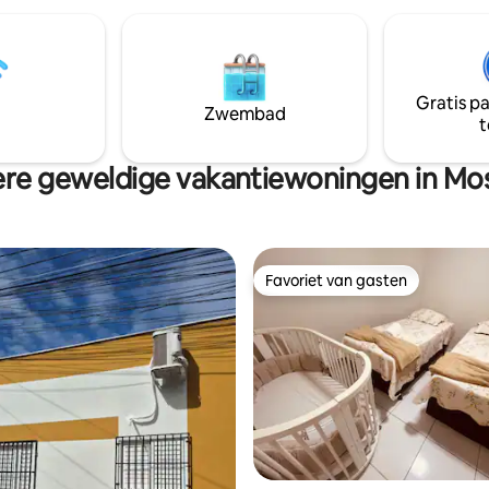
um in de omgeving. Slimme
olle 🛏 accommodatie,
n om comfort en gemak te
elk detail. De minimalistische
 creëert een gezellige en
Gratis p
omgeving, ideaal voor wie op
Zwembad
t
ar een rustig en functioneel
re geweldige vakantiewoningen in Mo
Favoriet van gasten
Favoriet van gasten