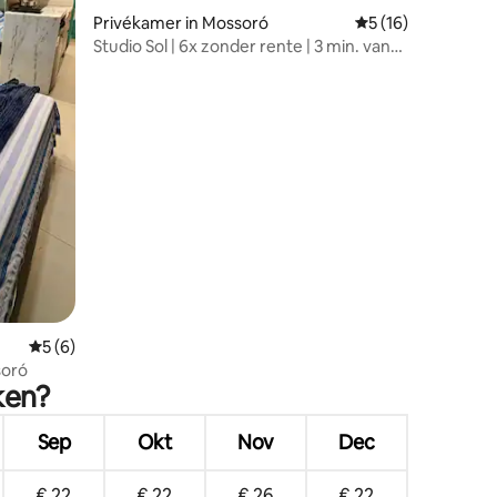
Privékamer in Mossoró
Gemiddelde beoorde
5 (16)
Studio Sol | 6x zonder rente | 3 min. van
het centrum
ecensies
Gemiddelde beoordeling van 5 uit 5, 6 recensies
5 (6)
soró
ken?
Sep
Okt
Nov
Dec
€ 22
€ 22
€ 26
€ 22