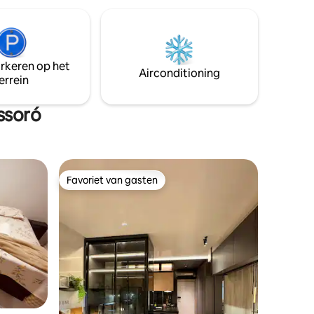
koffiezetapparaat, sandwichmaker,
perfect voor het bereiden van snelle
maaltijden of een hotelontbijt. Schone
en functionele badkamer. Strategische
locatie: dicht bij restaurants, markten,
arkeren op het
toeristische plekken (festivals),
Airconditioning
errein
universiteiten, openbaar vervoer en nog
veel meer!
ssoró
Favoriet van gasten
Favoriet van gasten