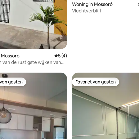
g van 4,67 uit 5, 9 recensies
Woning in Mossoró
Vluchtverblijf
n Mossoró
Gemiddelde beoordeling van 5 uit 5, 4 
5 (4)
n van de rustigste wijken van
 van gasten
Favoriet van gasten
 van gasten
Favoriet van gasten