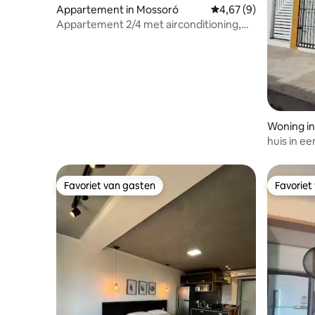
Appartement in Mossoró
Gemiddelde beoordelin
4,67 (9)
Appartement 2/4 met airconditioning,
dicht bij het winkelcentrum
Woning i
huis in ee
Mossoró
Favoriet van gasten
Favoriet
Favoriet van gasten
Favoriet