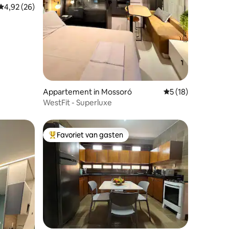
Gemiddelde beoordeling van 4,92 uit 5, 26 recensies
4,92 (26)
recensies
Appartement in Mossoró
Gemiddelde beoorde
5 (18)
WestFit - Superluxe
Favoriet van gasten
Topfavoriet van gasten