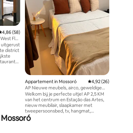
naar comf
leven. Al
een eenv
probleem
stadscen
Gemiddelde beoordeling van 4,86 uit 5, 58 recensies
4,86 (58)
+ aircond
minibar, 
 West Flat
Keukenge
uitgerust
gemak. ​L
e district
Bakkerij
jkste
taurants,
smart-tv
ecensies
Appartement in Mossoró
Gemiddelde beoordelin
4,92 (26)
oonkamer
AP Nieuwe meubels, airco, geweldige
ank en
locatie 6X zonder rente
Welkom bij je perfecte uitje! AP 2,5 KM
et
van het centrum en Estação das Artes,
nieuw meubilair, slaapkamer met
ciërge,
tweepersoonsbed, tv, hangmat,
,
n Mossoró
airconditioning voor koele nachten.
sauna.
Keuken uitgerust met kookplaat,
roestvrijstalen koelkast, magnetron,