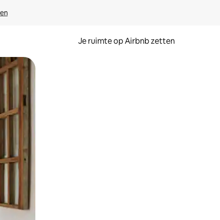
ven
Je ruimte op Airbnb zetten
ken of swipen.