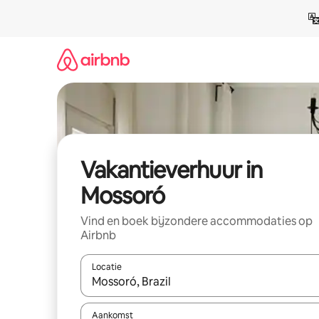
Ga
direct
naar
inhoud
Vakantieverhuur in
Mossoró
Vind en boek bijzondere accommodaties op
Airbnb
Locatie
Wanneer er suggesties beschikbaar zijn, maak je 
Aankomst