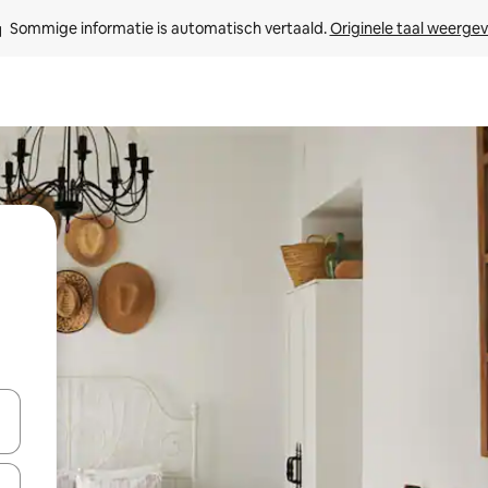
Sommige informatie is automatisch vertaald. 
Originele taal weerge
een keuze met je de pijltjestoetsen omhoog en omlaag, óf door te tik