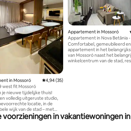
Appartement in Mossoró
Appartement in Nova Betânia -
Mossoró
Comfortabel, gemeubileerd en 
appartement in het belangrijkst
van Mossoró naast het belangri
winkelcentrum van de stad, res
apotheken, universiteiten en
tankstations. De ruimte beschikt over 1
suite met airconditioning, een 
 van 4,95 uit 5, 73 recensies
ent in Mossoró
Gemiddelde beoordeling van 4,94 uit 5, 35 r
4,94 (35)
en een tweepersoonsbed, 1 w
9 west fit Mossoró
met een ventilator, een slaapb
je nieuwe tijdelijke thuis!
een tv, een volledige keuken m
n volledig uitgeruste studio,
keukengerei en een koelkast. Het
evoorrechte locatie, in de
gebouw heeft een 24-uurs con
ele wijk van de stad – met
parkeergelegenheid, zwembad
e voorzieningen in vakantiewoningen i
je nodig hebt op slechts een
fitnesscentrum, restaurant en 
pen afstand: bars, restaurants,
@raul2n
ten en het belangrijkste