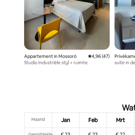
Appartement in Mossoró
Gemiddelde beoordeling
4,96 (47)
Privékame
Studio Industriële stijl + ruimte
suite in d
kraamklin
Wat
Maand
Jan
Feb
Mrt
€ 23
€ 23
€ 22
Gemiddelde