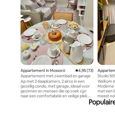
Appartement in Mossoró
Gemiddelde beoordeling
4,95 (73)
Appartem
Appartement met zwembad en garage
Studio 50
Ap met 2 slaapkamers, 2 airco in een
Welkom in 
gezellig condo, met garage, ideaal voor
Moderne e
gezinnen en mensen die op zoek zijn
met een b
naar een comfortabele en veilige plek.
meest nob
Populair
Het is dicht bij de beste supermarkten
alles wat 
zoals Assaí en van dag tot dag. Praktisch
paar stap
buurman van Thermas en Garbos hotels,
supermark