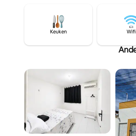
op ongeveer 250 meter afstand. Het ligt
winkelcentr
ook dicht bij het Park van Vaquejadas
en stijlv
Porcino Park, ongeveer 150 m. De
ontworpe
accommodatie ligt op 4,5 km van het
bieden in 
winkelcentrum en biedt snelle toegang
inrichting
tot de uitgang van de stad om de
elegante 
Keuken
Wifi
stranden van Ceará en anderen in de RN
zoek is na
te bezoeken, zoals Tibau en Grossos
verblijf.
Ande