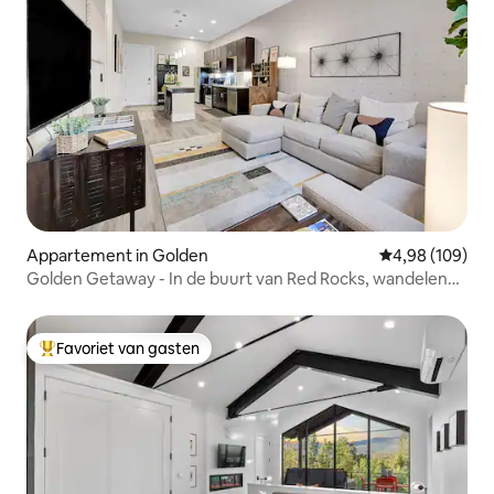
Appartement in Golden
Gemiddelde beo
4,98 (109)
Golden Getaway - In de buurt van Red Rocks, wandelen
en brouwerijen
Favoriet van gasten
Topfavoriet van gasten