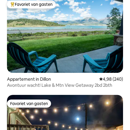
Favoriet van gasten
Topfavoriet van gasten
Appartement in Dillon
Gemiddelde beo
4,98 (240)
Avontuur wacht! Lake & Mtn View Getaway 2bd 2bth
Favoriet van gasten
Favoriet van gasten