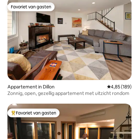
Favoriet van gasten
Favoriet van gasten
Appartement in Dillon
Gemiddelde beo
4,85 (189)
Zonnig, open, gezellig appartement met uitzicht rondom
Favoriet van gasten
Topfavoriet van gasten