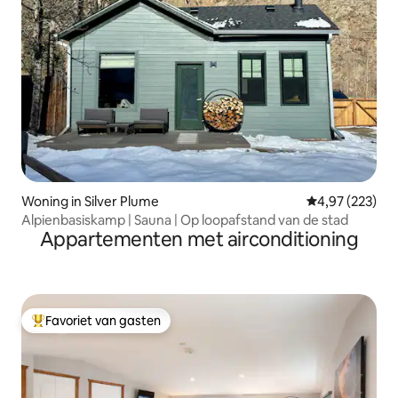
Woning in Silver Plume
Gemiddelde beo
4,97 (223)
Alpienbasiskamp | Sauna | Op loopafstand van de stad
Appartementen met airconditioning
Favoriet van gasten
Topfavoriet van gasten