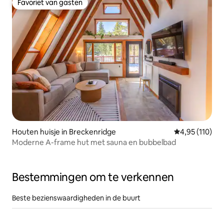
Favoriet van gasten
Favoriet van gasten
Houten huisje in Breckenridge
Gemiddelde beo
4,95 (110)
Moderne A-frame hut met sauna en bubbelbad
Bestemmingen om te verkennen
Beste bezienswaardigheden in de buurt