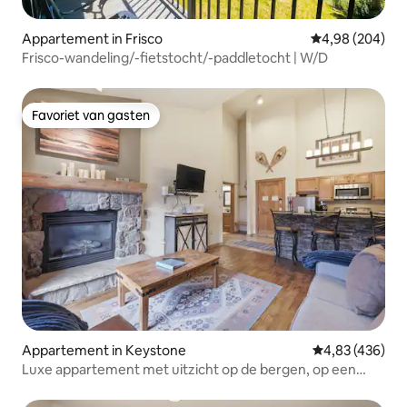
Appartement in Frisco
Gemiddelde beo
4,98 (204)
Frisco-wandeling/-fietstocht/-paddletocht | W/D
Favoriet van gasten
Favoriet van gasten
Appartement in Keystone
Gemiddelde beo
4,83 (436)
Luxe appartement met uitzicht op de bergen, op een
steenworp afstand van de gondel