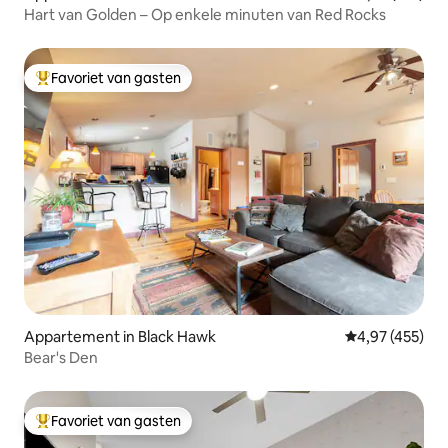
Hart van Golden – Op enkele minuten van Red Rocks
Favoriet van gasten
Topfavoriet van gasten
Appartement in Black Hawk
Gemiddelde beo
4,97 (455)
Bear's Den
Favoriet van gasten
Topfavoriet van gasten