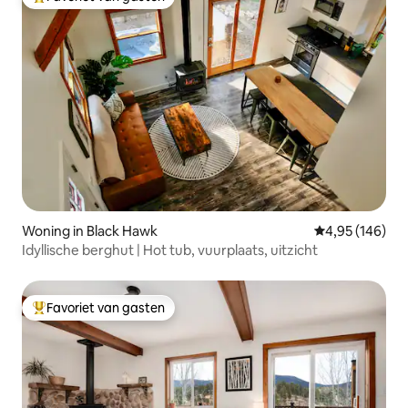
Topfavoriet van gasten
Woning in Black Hawk
Gemiddelde beo
4,95 (146)
Idyllische berghut | Hot tub, vuurplaats, uitzicht
Favoriet van gasten
Topfavoriet van gasten