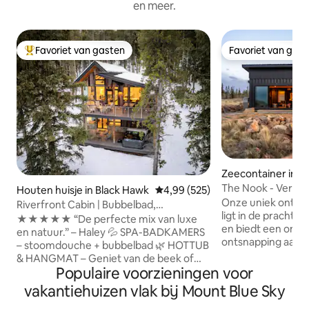
en meer.
Favoriet van gasten
Favoriet van gas
Topfavoriet van gasten
Favoriet van gas
Zeecontainer in J
The Nook - Verze
Houten huisje in Black Hawk
Gemiddelde beoordeling van 4,99
4,99 (525)
hottub en sauna
Onze uniek ontwo
Riverfront Cabin | Bubbelbad,
ligt in de prachti
vuurplaats, stoomdouche
★★★★★ “De perfecte mix van luxe
en biedt een ong
en natuur.” – Haley 💦 SPA-BADKAMERS
ontsnapping aan he
– stoomdouche + bubbelbad 🌿 HOTTUB
toevluchtsoord m
& HANGMAT – Geniet van de beek of
en één badkamer 
Populaire voorzieningen voor
zwaai in de bomen 🔥 GEZELLIGE
zich, perfect voor
AVONDER – Vuurplaats, barbecue, open
vakantiehuizen vlak bij Mount Blue Sky
gezinnen die op zo
haarden en vloerverwarming ❄️ KOEL
om de stekker uit