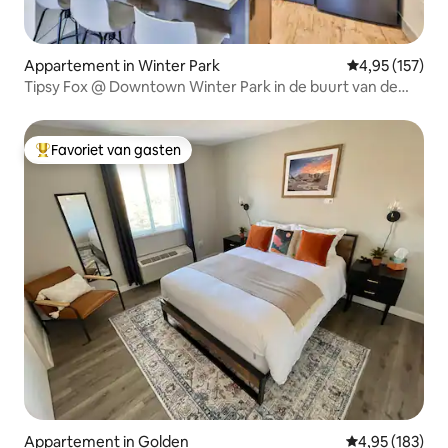
Appartement in Winter Park
Gemiddelde beo
4,95 (157)
Tipsy Fox @ Downtown Winter Park in de buurt van de
pistes!
Favoriet van gasten
Topfavoriet van gasten
Appartement in Golden
Gemiddelde beo
4,95 (183)