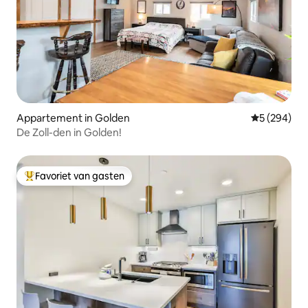
Appartement in Golden
Gemiddelde 
5 (294)
De Zoll-den in Golden!
Favoriet van gasten
Topfavoriet van gasten