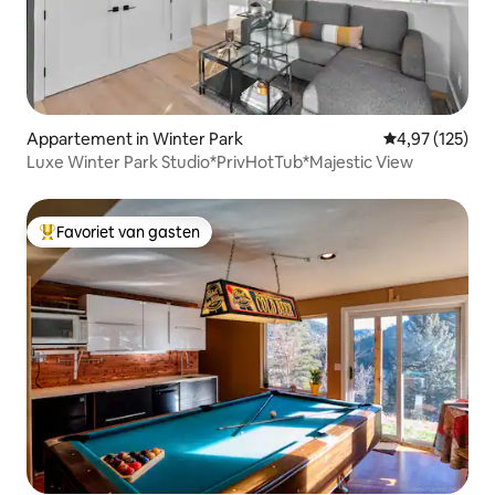
Appartement in Winter Park
Gemiddelde beo
4,97 (125)
Luxe Winter Park Studio*PrivHotTub*Majestic View
Favoriet van gasten
Topfavoriet van gasten