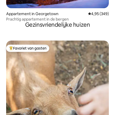
Appartement in Georgetown
Gemiddelde beo
4,95 (349)
Prachtig appartement in de bergen
Gezinsvriendelijke huizen
Favoriet van gasten
Topfavoriet van gasten