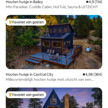
Houten huisje in Bailey
Gemiddelde be
4,9 (114)
Mtn Paradise: Cuddle Cabin, HotTub, Sauna & UITZICHT
Favoriet van gasten
Topfavoriet van gasten
Houten huisje in Central City
Gemiddelde beo
4,98 (364)
Milieuvriendelijk houten huisje met uitzicht van een
miljoen dollar.
Favoriet van gasten
Topfavoriet van gasten