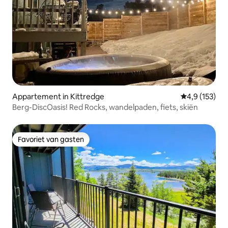
Appartement in Kittredge
Gemiddelde be
4,9 (153)
Berg-DiscOasis! Red Rocks, wandelpaden, fiets, skiën
Favoriet van gasten
Favoriet van gasten