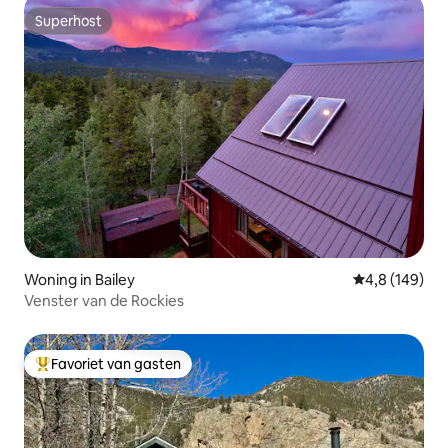
Superhost
Superhost
Woning in Bailey
Gemiddelde be
4,8 (149)
Venster van de Rockies
Favoriet van gasten
Topfavoriet van gasten