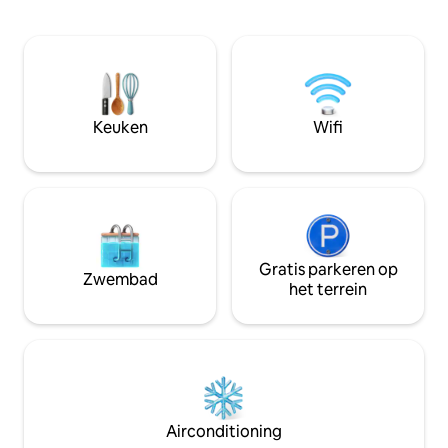
COMFORT – Airco voor de zomer 🐾
halen en te verjo
HUISDIER- EN GEZINSVRIENDELIJK –
volledig gevulde 
wandelpaden, reiswieg, kinderstoel 📶
voor gezellige av
SNELLE WIFI – Streamen, zoomen of de
adembenemend uit
stekker uit het stopcontact halen 📍 10
Laat de drukte ac
min ⭆ Nederland — mtn stad en
jezelf onder in de 
avonturenhub ➳ Adem diep in. Maak
Keuken
Wifi
schoonheid van dit
opnieuw contact met wat belangrijk is.
toevluchtsoord.
♡ Tik op Opslaan: onvergetelijke
verblijven in een houten huisje beginnen
hier
Gratis parkeren op
Zwembad
het terrein
Airconditioning