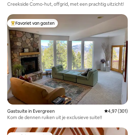
Creekside Como-hut, offgrid, met een prachtig uitzicht!
Favoriet van gasten
Topfavoriet van gasten
Gastsuite in Evergreen
Gemiddelde beo
4,97 (301)
Kom de dennen ruiken uit je exclusieve suite!!