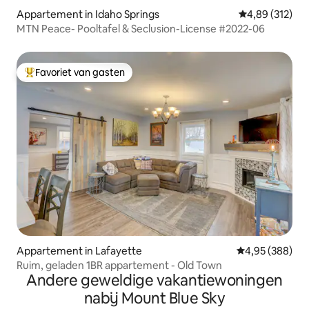
Appartement in Idaho Springs
Gemiddelde beo
4,89 (312)
MTN Peace- Pooltafel & Seclusion-License #2022-06
Favoriet van gasten
Topfavoriet van gasten
Appartement in Lafayette
Gemiddelde beo
4,95 (388)
Ruim, geladen 1BR appartement - Old Town
Andere geweldige vakantiewoningen
nabij Mount Blue Sky