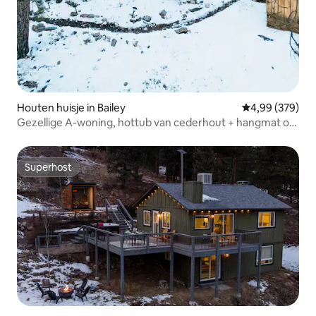
Houten huisje in Bailey
Gemiddelde beo
4,99 (379)
Gezellige A-woning, hottub van cederhout + hangmat om
sterren te kijken
Superhost
Superhost