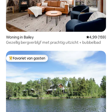
Woning in Bailey
Gemiddelde beo
4,99 (159)
Gezellig bergverblijf met prachtig uitzicht + bubbelbad
Favoriet van gasten
Topfavoriet van gasten