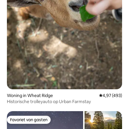
Woning in Wheat Ridge
Gemiddelde beo
4,97 (493)
Historische trolleyauto op Urban Farmstay
Favoriet van gasten
Favoriet van gasten