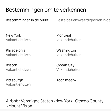
Bestemmingen om te verkennen
Bestemmingen in de buurt
Beste bezienswaardigheden in de
New York
Montreal
Vakantiehuizen
Vakantiehuizen
Philadelphia
Washington
Vakantiehuizen
Vakantiehuizen
Boston
Ocean City
Vakantiehuizen
Vakantiehuizen
Pittsburgh
Toon meer
Vakantiehuizen
Airbnb
Verenigde Staten
New York
Otsego County
Mount Vision