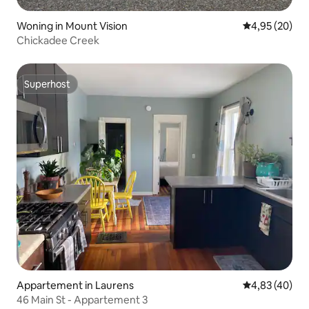
Woning in Mount Vision
Gemiddelde be
4,95 (20)
Chickadee Creek
Superhost
Superhost
Appartement in Laurens
Gemiddelde be
4,83 (40)
46 Main St - Appartement 3