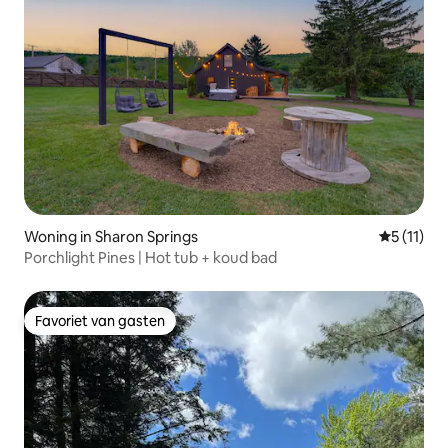
Woning in Sharon Springs
Gemiddeld
5 (11)
Porchlight Pines | Hot tub + koud bad
Favoriet van gasten
Favoriet van gasten