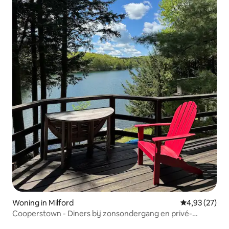
Woning in Milford
Gemiddelde be
4,93 (27)
Cooperstown - Diners bij zonsondergang en privé-
dokdagen