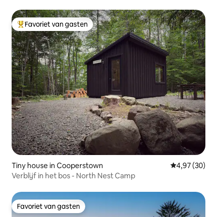
Favoriet van gasten
Topfavoriet van gasten
Tiny house in Cooperstown
Gemiddelde be
4,97 (30)
Verblijf in het bos - North Nest Camp
Favoriet van gasten
Favoriet van gasten