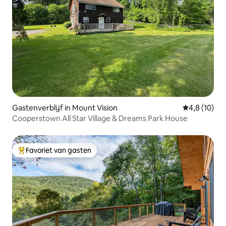
Gastenverblijf in Mount Vision
Gemiddelde b
4,8 (10)
Cooperstown All Star Village & Dreams Park House
Favoriet van gasten
Topfavoriet van gasten