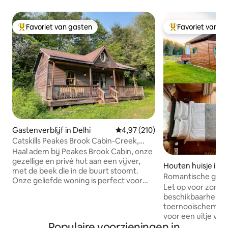
Favoriet van gasten
Favoriet van g
Topfavoriet van gasten
Topfavoriet van 
Gastenverblijf in Delhi
Gemiddelde beoordeling van 4,97
4,97 (210)
Catskills Peakes Brook Cabin-Creek,
Pond & Privacy
Haal adem bij Peakes Brook Cabin, onze
gezellige en privé hut aan een vijver,
Houten huisje in 
met de beek die in de buurt stoomt.
Romantische gezel
Onze geliefde woning is perfect voor
op de wetlands
Let op voor zome
stellen die de stad moeten ontvluchten,
beschikbaarheid i
decomprimeren en de stekker uit het
toernooischema - niet A
stopcontact moeten halen. Je bent
voor een uitje voo
binnen enkele minuten in het
Populaire voorzieningen in
schrijfretraite of 