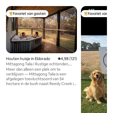
Favoriet van gasten
Favoriet van g
Topfavoriet van gasten
Topfavoriet van 
Houten huisje in Eldorado
Gemiddelde beoordeling van 4,98
4,98 (121)
Mittagong Talia | Rustige ochtenden,
sterrennachten
Meer dan alleen een plek om te
verblijven — Mittagong Talia is een
afgelegen toevluchtsoord van 54
hectare in de bush naast Reedy Creek in
Chiltern-Mt Pilot National Park, op 30
minuten van Beechworth, ontworpen
om je te helpen tot rust te komen.
Geniet van het buitenbad, geniet van de
stilte van de bush en ontspan bij het
haardvuur met een bordspel of een