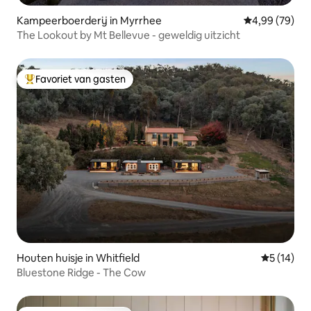
Kampeerboerderij in Myrrhee
Gemiddelde be
4,99 (79)
The Lookout by Mt Bellevue - geweldig uitzicht
Favoriet van gasten
Topfavoriet van gasten
Houten huisje in Whitfield
Gemiddelde
5 (14)
Bluestone Ridge - The Cow