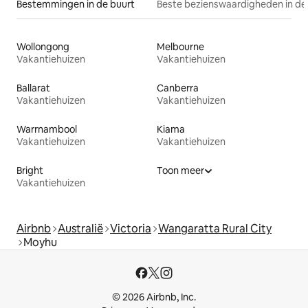
Bestemmingen in de buurt
Beste bezienswaardigheden in de
Wollongong
Melbourne
Vakantiehuizen
Vakantiehuizen
Ballarat
Canberra
Vakantiehuizen
Vakantiehuizen
Warrnambool
Kiama
Vakantiehuizen
Vakantiehuizen
Bright
Toon meer
Vakantiehuizen
Airbnb
Australië
Victoria
Wangaratta Rural City
Moyhu
© 2026 Airbnb, Inc.