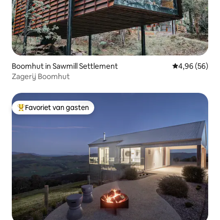
Boomhut in Sawmill Settlement
Gemiddelde be
4,96 (56)
Zagerij Boomhut
Favoriet van gasten
Topfavoriet van gasten