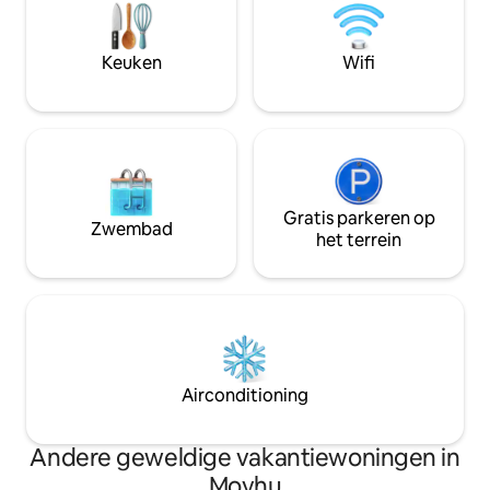
buitenruimte . Op
twee van onze Gol
één Golden Retrie
Keuken
Wifi
gasten, dus maak j
hier aankomt en e
Gratis parkeren op
Zwembad
het terrein
Airconditioning
Andere geweldige vakantiewoningen in
Moyhu