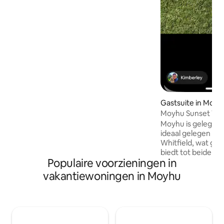
boek. Geschikt voor maximaal 6
personen. Het meest geschikt voor
koppels en volwassenen. Vanwege de
natuurlijke bosrijke omgeving, de beek,
het oneffen terrein en het houtvuur is
het niet geschikt voor kinderen onder
de 12 jaar.
Gastsuite in Moyh
Moyhu Sunset Vis
Moyhu is gelegen i
ideaal gelegen tu
Whitfield, wat ge
biedt tot beide 
Populaire voorzieningen in
wijnproducerende
op tien minuten lo
vakantiewoningen in Moyhu
Moyhu en op slecht
rijden van vele w
restaurants in de
deel uit van ons h
eigen toegang en 